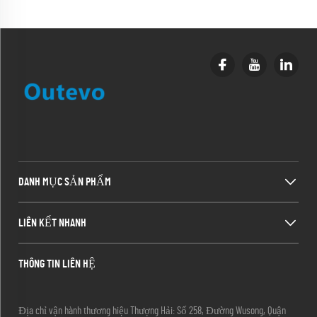
DANH MỤC SẢN PHẨM
LIÊN KẾT NHANH
THÔNG TIN LIÊN HỆ
Địa chỉ vận hành thương hiệu Thượng Hải: Số 258, Đường Wusong, Quận