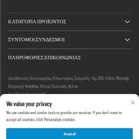
ΚΑΤΗΓΟΡΊΑ ΠΡΟΪΌΝΤΟΣ
ΣΎΝΤΟΜΟΙ ΣΎΝΔΕΣΜΟΙ
ΠΛΗΡΟΦΟΡΊΕΣ ΕΠΙΚΟΙΝΩΝΊΑΣ
Διεύθυνση Λειτουργίας Επωνυμίας Σαγκάη: Αρ.258, Οδός Wusong,
Περιοχή Hongkou, Πόλη Σαγκάη, Κίνα
Email:
[email protected]
Τηλ.:
+86-13280087620
We value your privacy
Τηλ.:
+86-13280035385
We use cookies and similar tools to provide our services. If you don't want to
Τηλ.:
+86-13280039195
accept all cookies, click Personalize cookies.
Accept all