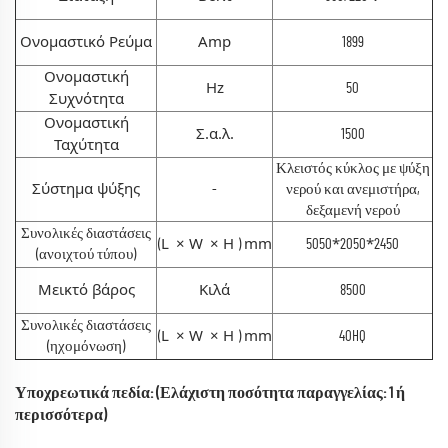
Ονομαστικό Ρεύμα
Amp
1899
Ονομαστική
Hz
50
Συχνότητα
Ονομαστική
Σ.α.λ.
1500
Ταχύτητα
Κλειστός κύκλος με ψύξη
Σύστημα ψύξης
-
νερού και ανεμιστήρα,
δεξαμενή νερού
Συνολικές διαστάσεις
L
×
W
×
H
mm
*
*
(
)
5050
2050
2450
(ανοιχτού τύπου)
Μεικτό βάρος
Κιλά
8500
Συνολικές διαστάσεις
L
×
W
×
H
mm
(
)
40HQ
(ηχομόνωση)
Υποχρεωτικά πεδία: (Ελάχιστη ποσότητα παραγγελίας: 1 ή
περισσότερα)