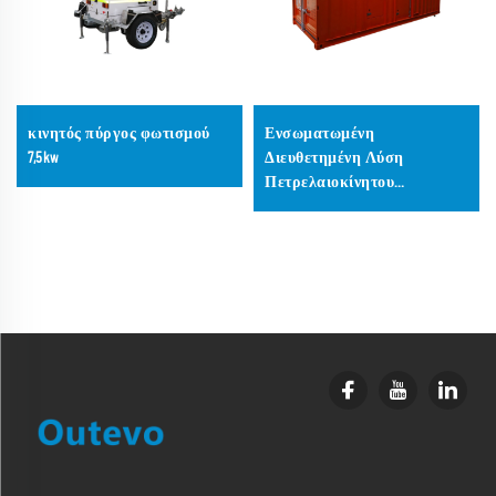
κινητός πύργος φωτισμού
Ενσωματωμένη
7,5kw
Διευθετημένη Λύση
Πετρελαιοκίνητου
Γεννήτριας 900 KVA, 1100 KVA,
1300 KVA,
συμπεριλαμβανομένου
Μετασχηματιστή Αύξησης
Τάσης, Συστήματος
Κλιματισμού, Θέρμανσης
και Αερισμού (HVAC) και
Φωτισμού για Έργο «Κλειδί
στο Χέρι»