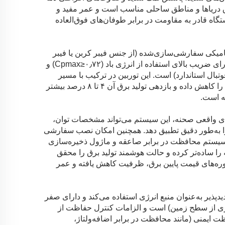
اق دریاها و مناطق ساحلی مناسب است و عمر مفید و
تگاه قادر به مقاومت در برابر طوفان‌های فوق‌العاده
ینامیکی سفارشی‌سازی‌شده (از جنس فیبر کربن یا فیبر
شیشه‌ای)، با به‌کارگیری طراحی هم‌افزاینده‌ی آیرودینامیک و ساختار پره، دارای ضریب بالای استفاده از انرژی باد (Cpmax≥۰٫۷۲) و
ه‌گیری بزرگ (تا ۷۷٬۰۰۰ متر مربع، معادل ۱۰٫۵ زمین فوتبال استاندارد) است. این توربین در ترکیب با مسیر
فناوری نسل سوم درایو نیمه‌مستقیم یا مستقیم کاملاً یکپارچه، اتلاف انرژی را کاهش داده و بازدهی تولید برق آن ۴ تا ۸ درصد بیشتر
های واقعی صحنه، این سیستم می‌تواند مشخصات توان،
 را به‌طور دقیق تطبیق دهد. همچنین امکان نصب سفارشی
ا، سیستم محافظت در برابر صاعقه و ماژول ذخیره‌سازی
ه را ساده‌تر کرده و حالت هوشمند تولید برق را محقق
دوره‌های قیمت پایین برق، ظرفیت کاهش یافته و عمر
یدپذیر به‌عنوان منبع انرژی استفاده می‌کند و دارای صفر
صفر آلودگی و بی‌صدا (سر و صدا ≤ ۵۰ دسی‌بل(A) در ارتفاع ۱۰ متری از سطح زمین) است و الزامات کنترل حفاظت از
 ایمنی (مانند محافظت در برابر اضافه‌ولتاژ،