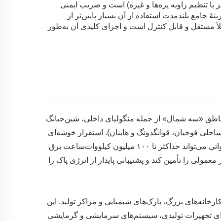
با تنظیم زاویه پره‌ها و غیره) است و ضریب ایمنی
ٔ جامع بلندمدت استفاده از آن بسیار پایین‌تر از
اً مستقل و قابل کنترل است و اجزای کلیدی آن به‌طور
ناطق «سه شمال» از جمله منگولیای داخلی، شین‌جیانگ
 ساحلی فوجیان، قوانگدونگ و هاینان). استقرار خوشه‌ای
مقیاس‌بالا، تأمین برق متمرکز به شبکه را ممکن می‌سازد. یک واحد ۲۶ مگاواتی می‌تواند حداکثر تا ۱۰۰ میلیون کیلووات‌ساعت برق
کند که این مقدار می‌تواند نیاز سالانه برق زندگی ۵۵۰۰۰ خانوار معمولی را تأمین کند و پشتیبانی پایدار از انرژی پاک را
خانه‌های بزرگ، پارک‌های شیمیایی و مراکز تولید. این
 برای تجهیزات تولیدی، سیستم‌های سرمایشی و گرمایشی