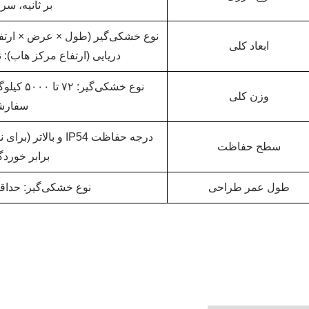
بر ثانیه، سرعت ایمن
نوع خشکی‌گیر (طول × عرض × ارتفاع
ابعاد کلی
دریایی (ارتفاع مرکز هاب): تا ۱۸۵ متر، بیشترین قطر پرهٔ توربین: ۳۱۰
نوع خشکی
وزن کلی
سفارشی
سطح حفاظت
برابر خوردگ
طول عمر طراحی
نوع خشکی‌گیر: حداقل ۲۵ سال، نوع دریایی: حداقل ۰