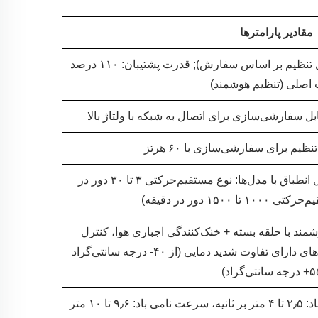
مقادیر پارامترها
قدرت اصلی: ۱ تا ۲۰۰ کیلووات (قابل تنظیم بر اساس سفارش); قدرت پشتیبان: ۱۱۰ درصد
اصلی (تنظیم هوشمند)
۳ تا ۱۵۰۰ دور در دقیقه (rpm) (قابل انطباق با مدل‌ها: نوع مستقیم‌حرکتی ۳ تا ۳۰ دور در
۱۵۰۰ دور در دقیقه)
مند با حلقه بسته + خنک‌کنندگی اجباری هوا، کنترل
دقیق دما، قابلیت سازگاری با محیط‌های دارای تفاوت شدید دمایی (از ۴۰- درجه سانتی‌گراد
انرژی بادی تجدیدپذیر (سرعت ورود باد: ۲٫۵ تا ۴ متر بر ثانیه، سرعت نامی باد: ۹٫۶ تا ۱۰ متر