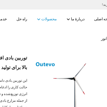
د!
ه اصلی
دربارهٔ ما
محصولات
راه حل
خدما
تور
بالا برای تولید
حالت کاری را ادغام
انرژی توزیع‌شده و 
از جمله مزارع بادی