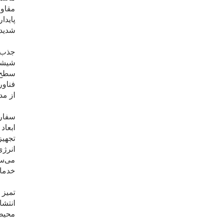
مقاوم
پایدا
شدید درج
جذب ک
از مدل‌
سفارش
ابعاد
تجهیز
انرژی
می‌سا
خدمات
تمیز 
محیط‌