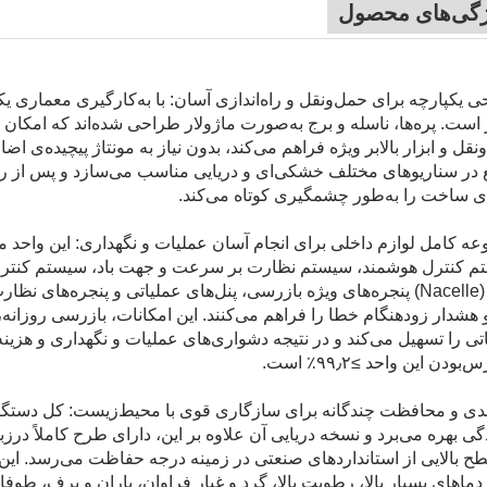
ژگی‌های محصول
 یکپارچه برای حمل‌ونقل و راه‌اندازی آسان: با به‌کارگیری معماری 
ر است. پره‌ها، ناسله و برج به‌صورت ماژولار طراحی شده‌اند که امکان 
نقل و ابزار بالابر ویژه فراهم می‌کند، بدون نیاز به مونتاژ پیچیده‌ی اض
در سناریوهای مختلف خشکی‌ای و دریایی مناسب می‌سازد و پس از راه‌ا
ی ساخت را به‌طور چشمگیری کوتاه می‌کند.
ه کامل لوازم داخلی برای انجام آسان عملیات و نگهداری: این واحد 
ناکل (Nacelle) پنجره‌های ویژه بازرسی، پنل‌های عملیاتی و پنجره‌ه
 هشدار زودهنگام خطا را فراهم می‌کنند. این امکانات، بازرسی روزانه،
تی را تسهیل می‌کند و در نتیجه دشواری‌های عملیات و نگهداری و هزینه
ودن این واحد ≥۹۹٫۲٪ است.
دی و محافظت چندگانه برای سازگاری قوی با محیط‌زیست: کل دستگاه 
ی بهره می‌برد و نسخه دریایی آن علاوه بر این، دارای طرح کاملاً د
ح بالایی از استانداردهای صنعتی در زمینه درجه حفاظت می‌رسد. این د
 دماهای بسیار بالا، رطوبت بالا، گرد و غبار فراوان، باران و برف، ط