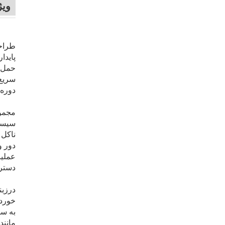
وی
طراحی
پایدا
حمل‌و
سریع 
دوره‌
مجموع
دور و
عملیا
دسترس‌ب
درزبن
خوردگ
به سط
مانند