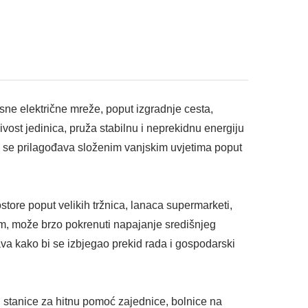
sne električne mreže, poput izgradnje cesta,
jivost jedinica, pruža stabilnu i neprekidnu energiju
te se prilagođava složenim vanjskim uvjetima poput
tore poput velikih tržnica, lanaca supermarketi,
om, može brzo pokrenuti napajanje središnjeg
ava kako bi se izbjegao prekid rada i gospodarski
, stanice za hitnu pomoć zajednice, bolnice na