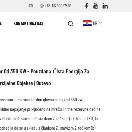
+86-13280087620
E
KONTAKTIRAJ NAS
HR
or Od 350 KW - Pouzdana Čista Energija Za
rcijalne Objekte | Outevo
generatora ima standardnu glavnu snagu od 350 kW,
kidno napajanje priključeno na mrežu i hitne rezervne načine
s člankom 21. stavkom 1. stavkom 2. točkom (a) Uredbe (EU) br.
 odredila da se u skladu s člankom 21. stavkom 2. točkom (b)