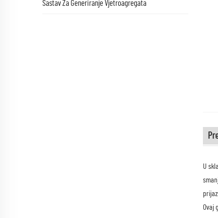
Sastav Za Generiranje Vjetroagregata
Pr
U skl
smanj
prija
Ovaj 