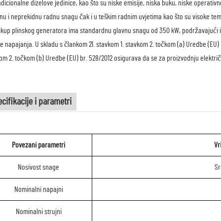
adicionalne dizelove jedinice, kao što su niske emisije, niska buku, niske operativ
lnu i neprekidnu radnu snagu čak i u teškim radnim uvjetima kao što su visoke tem
skup plinskog generatora ima standardnu glavnu snagu od 350 kW, podržavajući i
e napajanja. U skladu s člankom 21. stavkom 1. stavkom 2. točkom (a) Uredbe (EU) b
om 2. točkom (b) Uredbe (EU) br. 528/2012 osigurava da se za proizvodnju električ
cifikacije i parametri
Povezani parametri
Vr
Nosivost snage
Sr
Nominalni napajni
Nominalni strujni