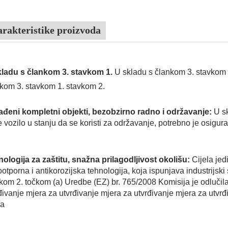
rakteristike proizvoda
kladu s člankom 3. stavkom 1.
U skladu s člankom 3. stavkom 
kom 3. stavkom 1. stavkom 2.
ađeni kompletni objekti, bezobzirno radno i održavanje:
U s
e vozilo u stanju da se koristi za održavanje, potrebno je osigurat
ologija za zaštitu, snažna prilagodljivost okolišu:
Cijela je
otporna i antikorozijska tehnologija, koja ispunjava industrijski
kom 2. točkom (a) Uredbe (EZ) br. 765/2008 Komisija je odlučil
đivanje mjera za utvrđivanje mjera za utvrđivanje mjera za utvrđ
ra