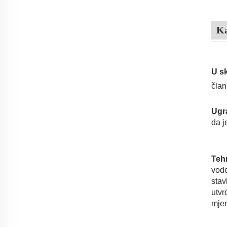
Ka
U s
član
Ugr
da j
Tehn
vodo
stav
utvr
mje