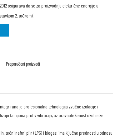
2012 osigurava da se za proizvodnju električne energije u
 stavkom 2. točkom (
Preporučeni proizvodi
ntegrirana je profesionalna tehnologija zvučne izolacije i
ni dizajn tampona protiv vibracija, uz uravnoteženost okolinske
lin, tečni naftni plin (LPG) i biogas, ima ključne prednosti u odnosu