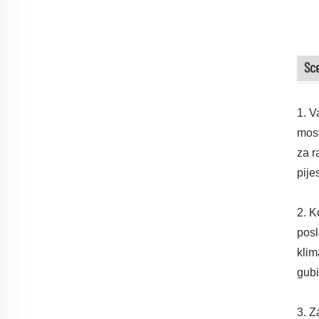
Sce
1. V
most
za r
pije
2. K
posl
klim
gubi
3. Z