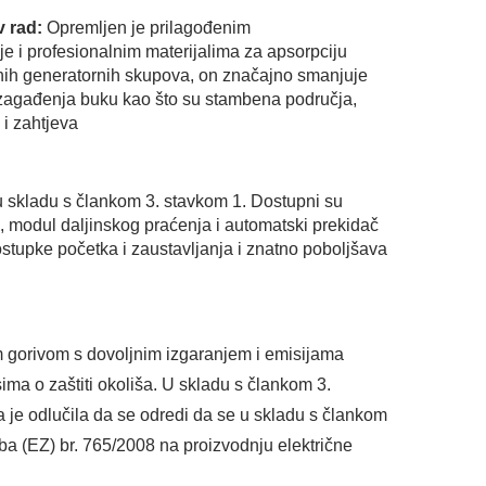
iv rad:
Opremljen je prilagođenim
e i profesionalnim materijalima za apsorpciju
snih generatornih skupova, on značajno smanjuje
a zagađenja buku kao što su stambena područja,
 i zahtjeva
 u skladu s člankom 3. stavkom 1. Dostupni su
ak, modul daljinskog praćenja i automatski prekidač
postupke početka i zaustavljanja i znatno poboljšava
im gorivom s dovoljnim izgaranjem i emisijama
ima o zaštiti okoliša. U skladu s člankom 3.
 je odlučila da se odredi da se u skladu s člankom
ba (EZ) br. 765/2008 na proizvodnju električne