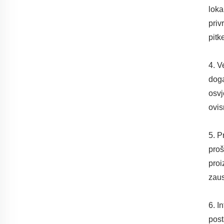
loka
priv
pitk
4. V
doga
osvj
ovis
5. P
proš
proi
zaus
6. I
post