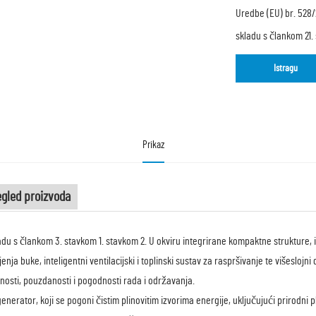
Uredbe (EU) br. 528/
skladu s člankom 21.
Istragu
Prikaz
egled proizvoda
adu s člankom 3. stavkom 1. stavkom 2. U okviru integrirane kompaktne strukture, i
enja buke, inteligentni ventilacijski i toplinski sustav za raspršivanje te višesloj
znosti, pouzdanosti i pogodnosti rada i održavanja.
generator, koji se pogoni čistim plinovitim izvorima energije, uključujući prirodni p