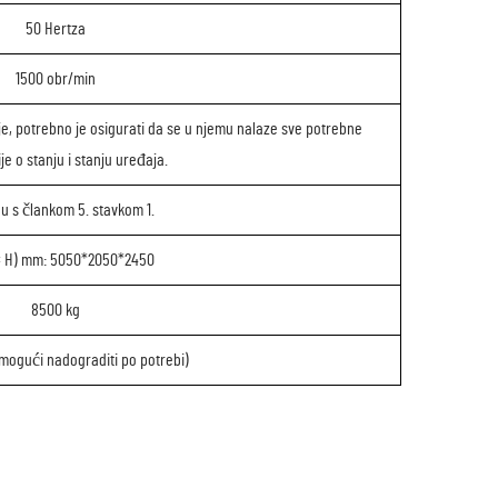
50 Hertza
1500 obr/min
je, potrebno je osigurati da se u njemu nalaze sve potrebne
je o stanju i stanju uređaja.
u s člankom 5. stavkom 1.
 × H) mm: 5050*2050*2450
8500 kg
 (mogući nadograditi po potrebi)