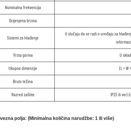
Nominalna frekvencija
Ocijenjena brzina
U slučaju da se radi o uređaju za hlađen
Sistemi za hlađenje
informaci
Vrsta goriva
U sklad
Ukupne dimenzije
(L × W
Bruto težina
Razred zaštite
IP23 ili veći
ezna polja: (Minimalna količina narudžbe: 1 ili više)