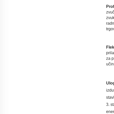
Prof
zvuč
zvuk
radn
trgo
Flek
pril
za p
učin
Ulo
izdu
stav
3. s
ener