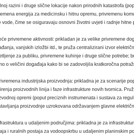
lnoj razini i druge slične lokacije nakon prirodnih katastrofa (po
remena energija za medicinsku i hitnu opremu, privremenu kom
e vode, čime se osiguravaju osnovni životni uvjeti i radnje hitne
eće privremene aktivnosti: prikladan je za velike privremene dog
đanja, vanjskih izložbi itd., te pruža centralizirani izvor elektr
etljenje za publiku, privremene kuhinje i druge slične potrebe; br
no o veličini događaja kako bi se zadovoljila kratkoročna potra
rivremena industrijska proizvodnja: prikladna je za scenarije p
irenja proizvodnih linija i faze infrastrukture novih tvornica. P
zvodnoj opremi (poput preciznih instrumenata i sustava za regula
tavljanja proizvodnje uzrokovana održavanjem glavne električn
nfrastruktura u udaljenim područjima: prikladna je za infrastrukt
aja i ruralnih postaja za vodoopskrbu u udaljenim planinskim 