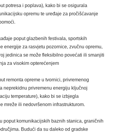
put potresa i poplava), kako bi se osigurala
unikacijsku opremu te uređaje za pročišćavanje
 pomoći.
ađaje poput glazbenih festivala, sportskih
ične energije za rasvjetu pozornice, zvučnu opremu,
oj jedinica se može fleksibilno povećati ili smanjiti
žnja za visokim opterećenjem
oput remonta opreme u tvornici, privremenog
ruža neprekidnu privremenu energiju ključnoj
ciju temperature), kako bi se izbjegla
e mreže ili nedovršenom infrastrukturom.
uru poput komunikacijskih baznih stanica, graničnih
područjima. Budući da su daleko od gradske