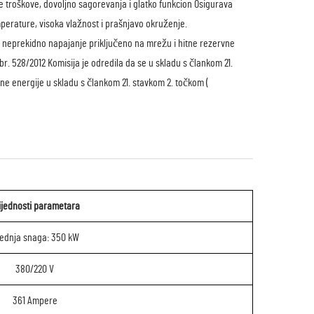
ne troškove, dovoljno sagorevanja i glatko funkcion Osigurava
perature, visoka vlažnost i prašnjavo okruženje.
 neprekidno napajanje priključeno na mrežu i hitne rezervne
r. 528/2012 Komisija je odredila da se u skladu s člankom 21.
ne energije u skladu s člankom 21. stavkom 2. točkom (
ijednosti parametara
ednja snaga: 350 kW
380/220 V
361 Ampere