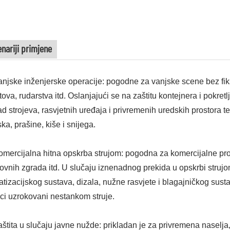
nariji primjene
anjske inženjerske operacije: pogodne za vanjske scene bez fik
ova, rudarstva itd. Oslanjajući se na zaštitu kontejnera i pokretl
ad strojeva, rasvjetnih uređaja i privremenih uredskih prostora 
ska, prašine, kiše i snijega.
omercijalna hitna opskrba strujom: pogodna za komercijalne pros
ovnih zgrada itd. U slučaju iznenadnog prekida u opskrbi struj
atizacijskog sustava, dizala, nužne rasvjete i blagajničkog sust
ci uzrokovani nestankom struje.
aštita u slučaju javne nužde: prikladan je za privremena naselja