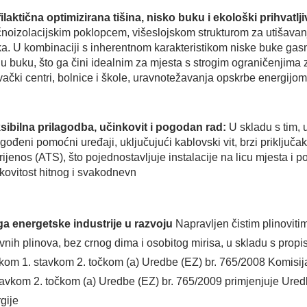
ilaktična optimizirana tišina, nisko buku i ekološki prihvatlj
noizolacijskim poklopcem, višeslojskom strukturom za utišavanj
a. U kombinaciji s inherentnom karakteristikom niske buke ga
u buku, što ga čini idealnim za mjesta s strogim ograničenjim
vački centri, bolnice i škole, uravnotežavanja opskrbe energijom
sibilna prilagodba, učinkovit i pogodan rad:
U skladu s tim,
agođeni pomoćni uređaji, uključujući kablovski vit, brzi priključ
rijenos (ATS), što pojednostavljuje instalacije na licu mjesta i 
kovitost hitnog i svakodnevn
ga energetske industrije u razvoju
Napravljen čistim plinovit
vnih plinova, bez crnog dima i osobitog mirisa, u skladu s propis
kom 1. stavkom 2. točkom (a) Uredbe (EZ) br. 765/2008 Komisija
tavkom 2. točkom (a) Uredbe (EZ) br. 765/2009 primjenjuje Ured
gije