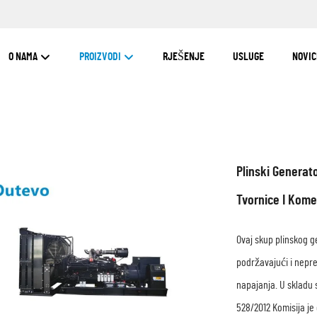
O NAMA
PROIZVODI
RJEŠENJE
USLUGE
NOVIC
Plinski Generat
Tvornice I Kome
Ovaj skup plinskog 
podržavajući i nepre
napajanja. U skladu 
528/2012 Komisija je