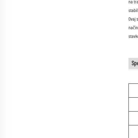
na tr
stabi
Ovaj 
način
stavk
Spe