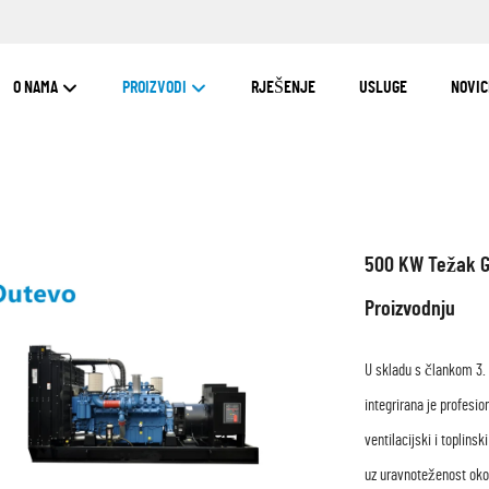
O NAMA
PROIZVODI
RJEŠENJE
USLUGE
NOVIC
500 KW Težak Ge
Proizvodnju
U skladu s člankom 3. 
integrirana je profesio
ventilacijski i toplins
uz uravnoteženost okol