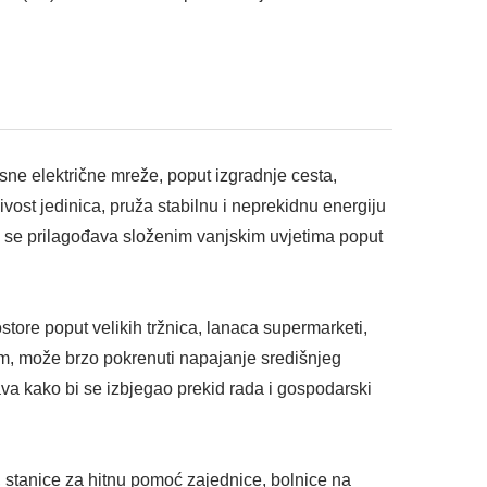
sne električne mreže, poput izgradnje cesta,
jivost jedinica, pruža stabilnu i neprekidnu energiju
te se prilagođava složenim vanjskim uvjetima poput
tore poput velikih tržnica, lanaca supermarketi,
om, može brzo pokrenuti napajanje središnjeg
ava kako bi se izbjegao prekid rada i gospodarski
, stanice za hitnu pomoć zajednice, bolnice na