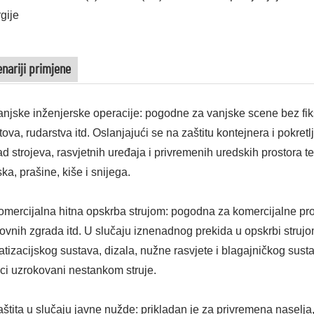
gije
nariji primjene
anjske inženjerske operacije: pogodne za vanjske scene bez fik
ova, rudarstva itd. Oslanjajući se na zaštitu kontejnera i pokretl
ad strojeva, rasvjetnih uređaja i privremenih uredskih prostora 
ska, prašine, kiše i snijega.
omercijalna hitna opskrba strujom: pogodna za komercijalne pros
ovnih zgrada itd. U slučaju iznenadnog prekida u opskrbi struj
atizacijskog sustava, dizala, nužne rasvjete i blagajničkog sust
ci uzrokovani nestankom struje.
aštita u slučaju javne nužde: prikladan je za privremena naselja