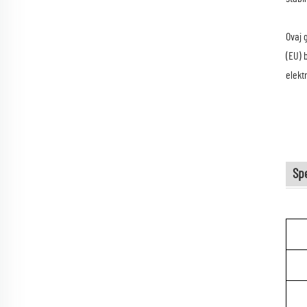
Ovaj 
(EU) 
elekt
Spe