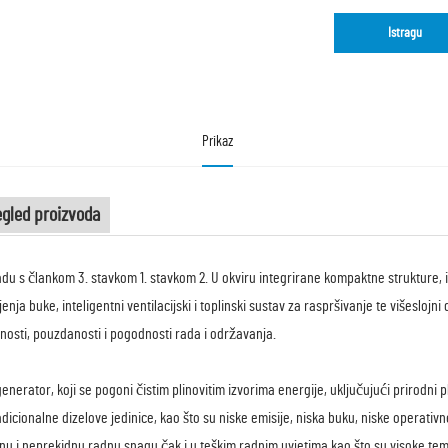
Istragu
Prikaz
egled proizvoda
adu s člankom 3. stavkom 1. stavkom 2. U okviru integrirane kompaktne strukture, i
enja buke, inteligentni ventilacijski i toplinski sustav za raspršivanje te višesloj
znosti, pouzdanosti i pogodnosti rada i održavanja.
generator, koji se pogoni čistim plinovitim izvorima energije, uključujući prirodni p
adicionalne dizelove jedinice, kao što su niske emisije, niska buku, niske operativ
lnu i neprekidnu radnu snagu čak i u teškim radnim uvjetima kao što su visoke tem