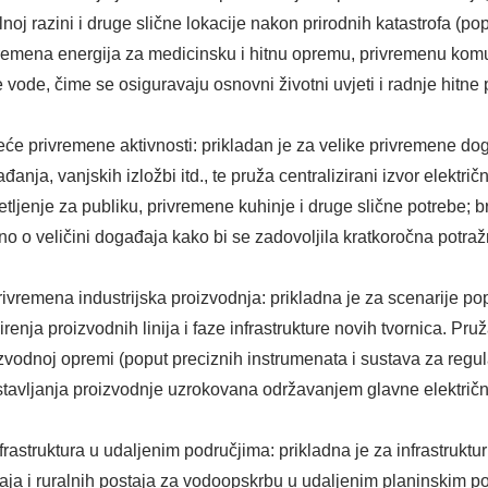
lnoj razini i druge slične lokacije nakon prirodnih katastrofa (po
remena energija za medicinsku i hitnu opremu, privremenu kom
e vode, čime se osiguravaju osnovni životni uvjeti i radnje hitne
eće privremene aktivnosti: prikladan je za velike privremene dog
đanja, vanjskih izložbi itd., te pruža centralizirani izvor elektr
etljenje za publiku, privremene kuhinje i druge slične potrebe; br
no o veličini događaja kako bi se zadovoljila kratkoročna potra
rivremena industrijska proizvodnja: prikladna je za scenarije p
irenja proizvodnih linija i faze infrastrukture novih tvornica. P
zvodnoj opremi (poput preciznih instrumenata i sustava za regula
tavljanja proizvodnje uzrokovana održavanjem glavne električn
nfrastruktura u udaljenim područjima: prikladna je za infrastrukt
aja i ruralnih postaja za vodoopskrbu u udaljenim planinskim 