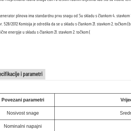
5
generator plinova ima standardnu prvu snagu od
u skladu s člankom 4. stavkom 
br. 528/2012 Komisija je odredila da se u skladu s člankom 21. stavkom 2. točkom (
rične energije u skladu s člankom 21. stavkom 2. točkom (
cifikacije i parametri
Povezani parametri
Vrij
Nosivost snage
Sred
Nominalni napajni