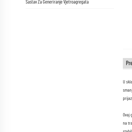
Sastav Za Generiranje Vjetroagregata
Pr
U skl
smanj
prija
Ovaj 
na tr
stabi