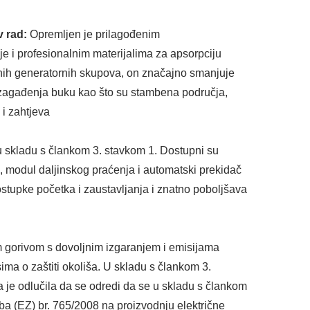
iv rad:
Opremljen je prilagođenim
e i profesionalnim materijalima za apsorpciju
snih generatornih skupova, on značajno smanjuje
a zagađenja buku kao što su stambena područja,
 i zahtjeva
 u skladu s člankom 3. stavkom 1. Dostupni su
ak, modul daljinskog praćenja i automatski prekidač
postupke početka i zaustavljanja i znatno poboljšava
im gorivom s dovoljnim izgaranjem i emisijama
ima o zaštiti okoliša. U skladu s člankom 3.
 je odlučila da se odredi da se u skladu s člankom
ba (EZ) br. 765/2008 na proizvodnju električne