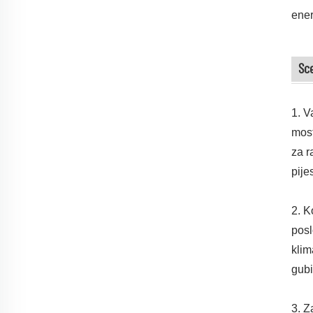
ener
Sce
1. V
most
za r
pije
2. K
posl
klim
gubi
3. Z