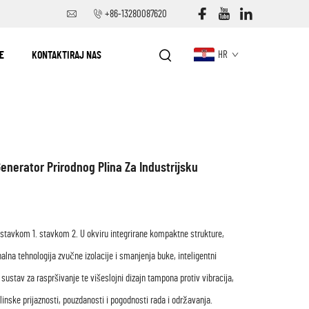
+86-13280087620
E
KONTAKTIRAJ NAS
HR
nerator Prirodnog Plina Za Industrijsku
stavkom 1. stavkom 2. U okviru integrirane kompaktne strukture,
nalna tehnologija zvučne izolacije i smanjenja buke, inteligentni
ki sustav za raspršivanje te višeslojni dizajn tampona protiv vibracija,
inske prijaznosti, pouzdanosti i pogodnosti rada i održavanja.