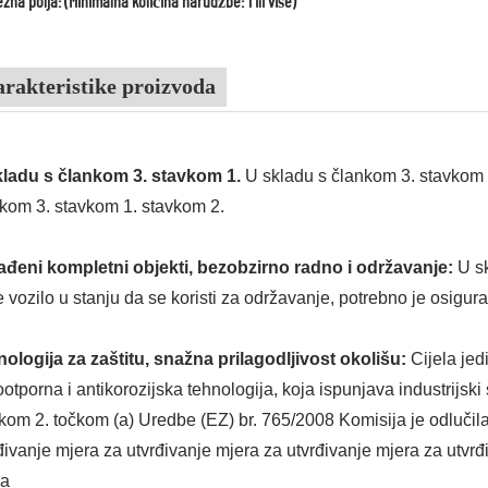
zna polja: (Minimalna količina narudžbe: 1 ili više)
rakteristike proizvoda
kladu s člankom 3. stavkom 1.
U skladu s člankom 3. stavkom 
kom 3. stavkom 1. stavkom 2.
ađeni kompletni objekti, bezobzirno radno i održavanje:
U s
e vozilo u stanju da se koristi za održavanje, potrebno je osigurat
ologija za zaštitu, snažna prilagodljivost okolišu:
Cijela je
otporna i antikorozijska tehnologija, koja ispunjava industrijski
kom 2. točkom (a) Uredbe (EZ) br. 765/2008 Komisija je odlučil
đivanje mjera za utvrđivanje mjera za utvrđivanje mjera za utvrđ
ra