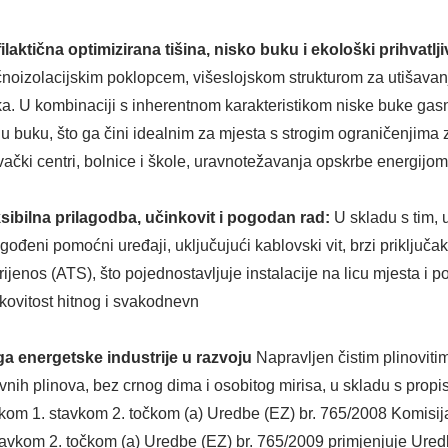
ilaktična optimizirana tišina, nisko buku i ekološki prihvatlj
noizolacijskim poklopcem, višeslojskom strukturom za utišavanj
a. U kombinaciji s inherentnom karakteristikom niske buke ga
u buku, što ga čini idealnim za mjesta s strogim ograničenjim
vački centri, bolnice i škole, uravnotežavanja opskrbe energijom
sibilna prilagodba, učinkovit i pogodan rad:
U skladu s tim,
agođeni pomoćni uređaji, uključujući kablovski vit, brzi priključ
rijenos (ATS), što pojednostavljuje instalacije na licu mjesta i 
kovitost hitnog i svakodnevn
ga energetske industrije u razvoju
Napravljen čistim plinovit
vnih plinova, bez crnog dima i osobitog mirisa, u skladu s propis
kom 1. stavkom 2. točkom (a) Uredbe (EZ) br. 765/2008 Komisija
tavkom 2. točkom (a) Uredbe (EZ) br. 765/2009 primjenjuje Ured