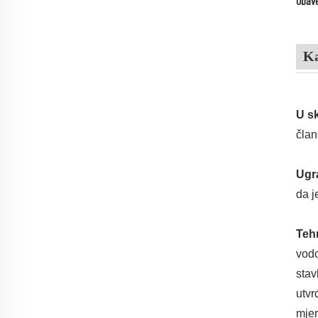
Obave
Ka
U s
član
Ugr
da j
Tehn
vodo
stav
utvr
mje