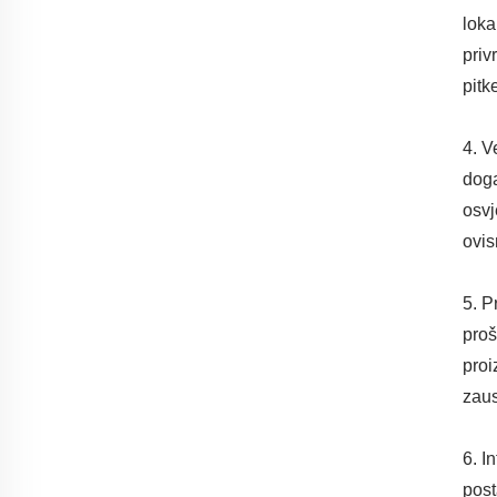
loka
priv
pitk
4. V
doga
osvj
ovis
5. P
proš
proi
zaus
6. I
post