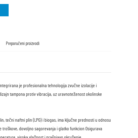
Preporučeni proizvodi
ntegrirana je profesionalna tehnologija zvučne izolacije i
ni dizajn tampona protiv vibracija, uz uravnoteženost okolinske
lin, tečni naftni plin (LPG) i biogas, ima ključne prednosti u odnosu
ne troškove, dovoljno sagorevanja i glatko funkcion Osigurava
perature, visoka vlažnost i prašnjavo okruženje.