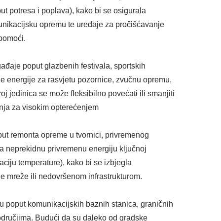
put potresa i poplava), kako bi se osigurala
unikacijsku opremu te uređaje za pročišćavanje
 pomoći.
ađaje poput glazbenih festivala, sportskih
ične energije za rasvjetu pozornice, zvučnu opremu,
oj jedinica se može fleksibilno povećati ili smanjiti
žnja za visokim opterećenjem
oput remonta opreme u tvornici, privremenog
ruža neprekidnu privremenu energiju ključnoj
ciju temperature), kako bi se izbjegla
e mreže ili nedovršenom infrastrukturom.
uru poput komunikacijskih baznih stanica, graničnih
područjima. Budući da su daleko od gradske