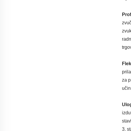
Prof
zvuč
zvuk
radn
trgo
Flek
pril
za p
učin
Ulo
izdu
stav
3. s