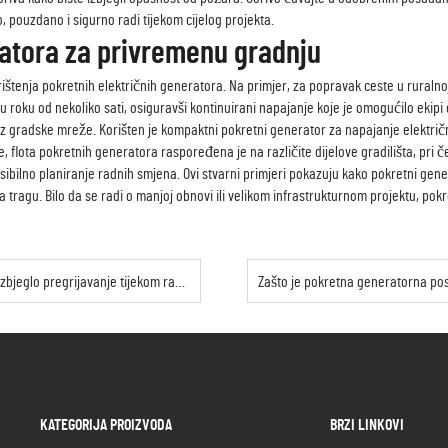
, pouzdano i sigurno radi tijekom cijelog projekta.
ratora za privremenu gradnju
rištenja pokretnih električnih generatora. Na primjer, za popravak ceste u ruralnoj 
u roku od nekoliko sati, osiguravši kontinuirani napajanje koje je omogućilo ekipi
iz gradske mreže. Korišten je kompaktni pokretni generator za napajanje elektr
e, flota pokretnih generatora raspoređena je na različite dijelove gradilišta, pri
ksibilno planiranje radnih smjena. Ovi stvarni primjeri pokazuju kako pokretni ge
a tragu. Bilo da se radi o manjoj obnovi ili velikom infrastrukturnom projektu, po
bjeglo pregrijavanje tijekom rada.
KATEGORIJA PROIZVODA
BRZI LINKOVI