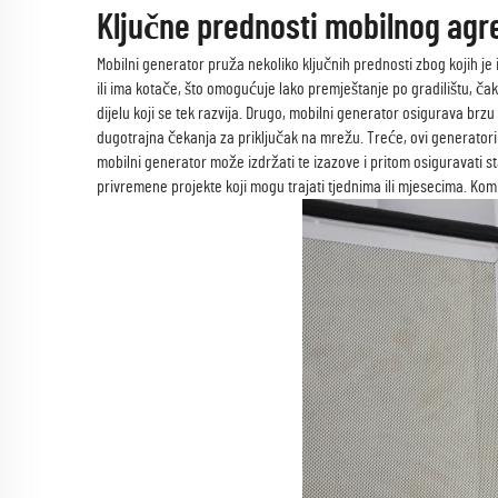
Ključne prednosti mobilnog ag
Mobilni generator pruža nekoliko ključnih prednosti zbog kojih je
ili ima kotače, što omogućuje lako premještanje po gradilištu, čak
dijelu koji se tek razvija. Drugo, mobilni generator osigurava br
dugotrajna čekanja za priključak na mrežu. Treće, ovi generatori s
mobilni generator može izdržati te izazove i pritom osiguravati 
privremene projekte koji mogu trajati tjednima ili mjesecima. Kombi