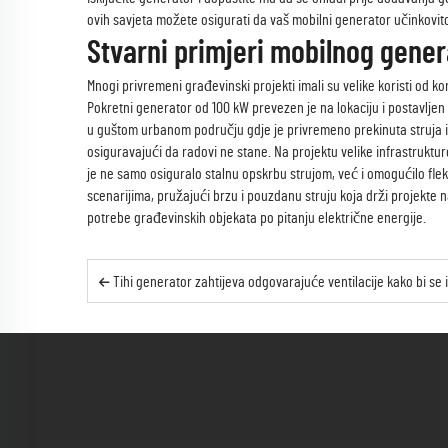
ovih savjeta možete osigurati da vaš mobilni generator učinkovito
Stvarni primjeri mobilnog gene
Mnogi privremeni građevinski projekti imali su velike koristi od ko
Pokretni generator od 100 kW prevezen je na lokaciju i postavljen 
u guštom urbanom području gdje je privremeno prekinuta struja 
osiguravajući da radovi ne stane. Na projektu velike infrastruktur
je ne samo osiguralo stalnu opskrbu strujom, već i omogućilo fle
scenarijima, pružajući brzu i pouzdanu struju koja drži projekte n
potrebe građevinskih objekata po pitanju električne energije.
Tihi generator zahtijeva odgovarajuće ventilacije kako bi se iz