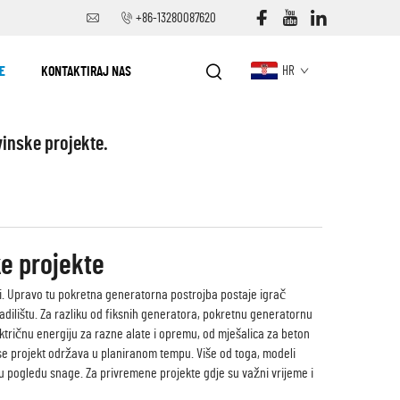
+86-13280087620
E
KONTAKTIRAJ NAS
HR
inske projekte.
e projekte
ži. Upravo tu pokretna generatorna postrojba postaje igrač
adilištu. Za razliku od fiksnih generatora, pokretnu generatornu
ktričnu energiju za razne alate i opremu, od mješalica za beton
se projekt održava u planiranom tempu. Više od toga, modeli
u pogledu snage. Za privremene projekte gdje su važni vrijeme i