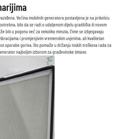
narijima
vaziđena. Većina mobilnih generatora postavljena je na prikolicu
otrebna, bilo da se radi o udaljenom dijelu gradilišta ili novom
ože biti u pogonu već za nekoliko minuta, čime se izbjegavaju
vibracijama i promjenjivim vremenskim uvjetima, ali kvalitetan
tost uporabe goriva, što pomaže u držanju niskih troškova rada za
ni generator najboljim izborom za građevinske timove.