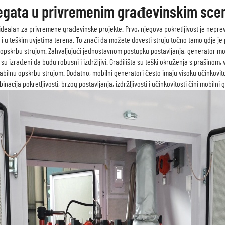
regata u privremenim građevinskim sce
 idealan za privremene građevinske projekte. Prvo, njegova pokretljivost je nepre
 i u teškim uvjetima terena. To znači da možete dovesti struju točno tamo gdje je p
zu opskrbu strujom. Zahvaljujući jednostavnom postupku postavljanja, generator m
u izrađeni da budu robusni i izdržljivi. Gradilišta su teški okruženja s prašinom, 
stabilnu opskrbu strujom. Dodatno, mobilni generatori često imaju visoku učinkovi
nacija pokretljivosti, brzog postavljanja, izdržljivosti i učinkovitosti čini mobil