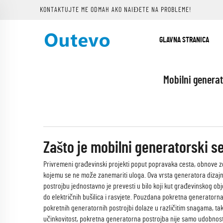
KONTAKTUJTE ME ODMAH AKO NAIĐETE NA PROBLEME!
GLAVNA STRANICA
Mobilni genera
Zašto je mobilni generatorski 
Privremeni građevinski projekti poput popravaka cesta, obnove zg
kojemu se ne može zanemariti uloga. Ova vrsta generatora dizajnir
postrojbu jednostavno je prevesti u bilo koji kut građevinskog o
do električnih bušilica i rasvjete. Pouzdana pokretna generatorn
pokretnih generatornih postrojbi dolaze u različitim snagama, ta
učinkovitost, pokretna generatorna postrojba nije samo udobnost 