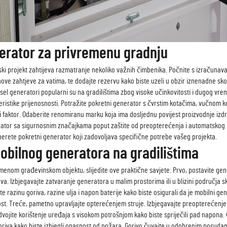
nerator za privremenu gradnju
i projekt zahtijeva razmatranje nekoliko važnih čimbenika. Počnite s izračunav
 njihove zahtjeve za vatima, te dodajte rezervu kako biste uzeli u obzir iznenadn
sel generatori popularni su na gradilištima zbog visoke učinkovitosti i dugog vr
istike prijenosnosti. Potražite pokretni generator s čvrstim kotačima, vučnom k
čni faktor. Odaberite renomiranu marku koja ima dosljednu povijest proizvodnje izd
nerator sa sigurnosnim značajkama poput zaštite od preopterećenja i automatskog isk
erete pokretni generator koji zadovoljava specifične potrebe vašeg projekta.
obilnog generatora na gradilištima
emenom građevinskom objektu, slijedite ove praktične savjete. Prvo, postavite gen
va. Izbjegavajte zatvaranje generatora u malim prostorima ili u blizini područja sk
te razinu goriva, razine ulja i napon baterije kako biste osigurali da je mobilni 
tost. Treće, pametno upravljajte opterećenjem struje. Izbjegavajte preoptereće
azdvojite korištenje uređaja s visokom potrošnjom kako biste spriječili pad napon
 goriva kako biste izbjegli opasnost od požara. Gorivo čuvajte u odobrenim posuda