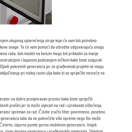
anjem ukupnog opterećenja struje koje će vam biti potrebno.
e skokove snage. To će vam pomoći da odredite odgovarajuću snagu
emena rada, dok modeli na benzin mogu biti prikladni za manje
onstrukcijom i laganom podizanjem točkom kako biste osigurali
ržljivih pokretnih generatora jer se građevinski projekti ne mogu
ljučivanja pri niskoj razini ulja kako bi se spriječile nesreće na
erator na dobro provjetravan prostor kako biste spriječili
lonih prašini jer to može utjecati na rad i uzrokovati oštećenja.
generator spreman za rad. Čistite zračni filter povremeno, posebno
nje generatora tako da ne pokrećete više opreme nego što može
a. Četvrto, sigurno punite gorivo mobilnom generatoru. Uvijek
ma, izvan dosega generatora i građevinskih materijala. Slijedom