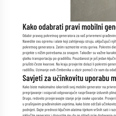
Kako odabrati pravi mobilni ge
Odabir pravog pokretnog generatora za vaš privremeni građevinsk
Navedite svu opremu i alate koji zahtijevaju struju, uključujući
pokretnog generatora. Zatim razmotrite vrstu goriva. Pokretni die
projekte s nižim potrebama za snagom. Također su važne karakter
glatku transportaciju po gradilištu. Pouzdanost je još jedan klju
priuštiti česte kvarove. Na kraju provjerite dolazi li pokretni ge
radilištu. Uzimanje ovih čimbenika u obzir pomoći će vam da odab
Savjeti za učinkovitu uporabu m
Kako biste maksimalno iskoristili svoj mobilni generator na privr
pregrijavanje i osigurali odgovarajuće raspršivanje izduvnih plino
Drugo, redovito provjeravajte stanje prije svake uporabe. Provjeri
u prašnjavim građevinskim uvjetima, kako biste održali učinkovi
podnijeti. Dajte prednost ključnim alatima tijekom vršnih sati i r
isključite generator i dopustite mu da se ohladi prije dodavanja