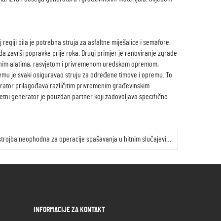
regiji bila je potrebna struja za asfaltne miješalice i semafore.
 da završi popravke prije roka. Drugi primjer je renoviranje zgrade
ičnim alatima, rasvjetom i privremenom uredskom opremom,
 čemu je svaki osiguravao struju za određene timove i opremu. To
nerator prilagođava različitim privremenim građevinskim
kretni generator je pouzdan partner koji zadovoljava specifične
Zašto je pokretna generatorna postrojba neophodna za operacije spašavanja u hitnim slučajevima?
INFORMACIJE ZA KONTAKT