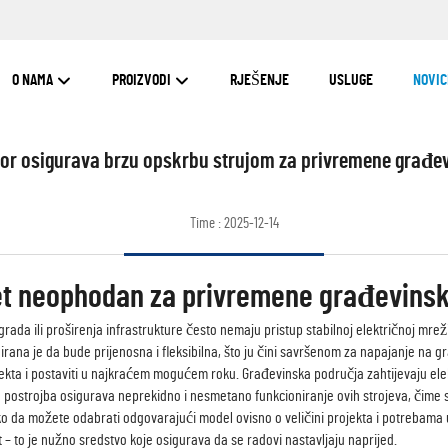
O NAMA
PROIZVODI
RJEŠENJE
USLUGE
NOVIC
tor osigurava brzu opskrbu strujom za privremene građev
Time : 2025-12-14
set neophodan za privremene građevinsk
rada ili proširenja infrastrukture često nemaju pristup stabilnoj električnoj mre
ana je da bude prijenosna i fleksibilna, što ju čini savršenom za napajanje na gr
bjekta i postaviti u najkraćem mogućem roku. Građevinska područja zahtijevaju ele
a postrojba osigurava neprekidno i nesmetano funkcioniranje ovih strojeva, čime 
ko da možete odabrati odgovarajući model ovisno o veličini projekta i potrebama 
– to je nužno sredstvo koje osigurava da se radovi nastavljaju naprijed.