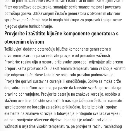
područjima možda ćete češće morati čistiti zračni filter. Začepljeni zračni
filter ograničava dotok zraka, smanjuje performanse motora i povećava
potrošnju goriva. Održavanjem čistoće generatora s otvorenim okvirom
sprječavate oštećenja koja bi mogla biti skupa za popravak i osiguravate
njegovo glatko funkcioniranje.
Provjerite i zaštitite ključne komponente generatora s
otvorenim okvirom
Teški uvjeti dodatno opterećuju ključne komponente generatora s
otvorenim okvirom, pa su redovite provjere od presudne važnosti.
Provjerite razinu ulja u motoru prije svake uporabe i mijenjajte ulje prema
preporukama proizvođača. U ekstremnim temperaturama važno je koristiti
ulje odgovarajuće klase kako bi se osiguralo pravilno podmazivanje.
Provjerite gorivni sustav na curenje ili onečišćenje. Gorivo se može brže
degradirati u teškim uvjetima, pa pazite da koristite svježe gorivo i da ga
pravilno pohranjujete. Provjerite bateriju na znakove korozije, osobito u
vlažnim uvjetima. Očistite svu hrđu ili naslage žičanom četkom i nanesite
sprej otporan na koroziju za zaštitu priključaka. Ispitajte okvir i spojne
elemente na znakove korozije ili labavljenja. Pritegnite sve labave vijke i
odmah zamijenite oštećene dijelove. Hladnjak je također od vitalne
važnosti u uvjetima visokih temperatura, pa provjerite razinu rashladnog