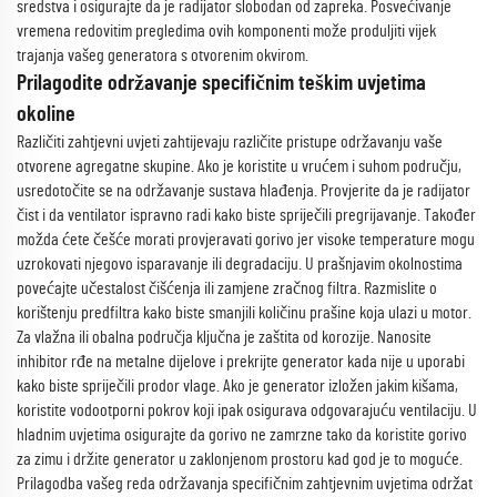
sredstva i osigurajte da je radijator slobodan od zapreka. Posvećivanje
vremena redovitim pregledima ovih komponenti može produljiti vijek
trajanja vašeg generatora s otvorenim okvirom.
Prilagodite održavanje specifičnim teškim uvjetima
okoline
Različiti zahtjevni uvjeti zahtijevaju različite pristupe održavanju vaše
otvorene agregatne skupine. Ako je koristite u vrućem i suhom području,
usredotočite se na održavanje sustava hlađenja. Provjerite da je radijator
čist i da ventilator ispravno radi kako biste spriječili pregrijavanje. Također
možda ćete češće morati provjeravati gorivo jer visoke temperature mogu
uzrokovati njegovo isparavanje ili degradaciju. U prašnjavim okolnostima
povećajte učestalost čišćenja ili zamjene zračnog filtra. Razmislite o
korištenju predfiltra kako biste smanjili količinu prašine koja ulazi u motor.
Za vlažna ili obalna područja ključna je zaštita od korozije. Nanosite
inhibitor rđe na metalne dijelove i prekrijte generator kada nije u uporabi
kako biste spriječili prodor vlage. Ako je generator izložen jakim kišama,
koristite vodootporni pokrov koji ipak osigurava odgovarajuću ventilaciju. U
hladnim uvjetima osigurajte da gorivo ne zamrzne tako da koristite gorivo
za zimu i držite generator u zaklonjenom prostoru kad god je to moguće.
Prilagodba vašeg reda održavanja specifičnim zahtjevnim uvjetima održat