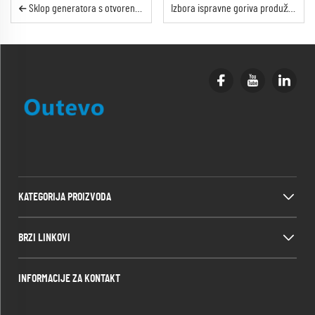
Sklop generatora s otvorenim okvirom zahtijeva redovitu provjeru dijelova kako bi se osigurala pouzdana radnja.
Izbora ispravne goriva produžuje vijek trajanja tihih generatora.
KATEGORIJA PROIZVODA
BRZI LINKOVI
INFORMACIJE ZA KONTAKT