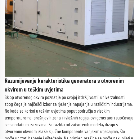
Razumijevanje karakteristika generatora s otvorenim
okvirom u teškim uvjetima
Sklop otvorenog okvira poznat je po svojoj izdržljivosti i univerzalnosti,
zbog čega je najčešći izbor za rješenje napajanja u različitim industrijama.
No kada se koristi u teškim uvjetima poput područja s visokim
temperaturama, prašnjavih zona ili vlažnih regija, ovi generatori suočavaju
se s dodatnim izazovima. Za razliku od zatvorenih modela, dizajn s
otvorenim okvirom izlaže ključne komponente vanjskim utjecajima, što
može ubrzati habanje i oštećenja. Na primjer, prašina se može nakupljati u