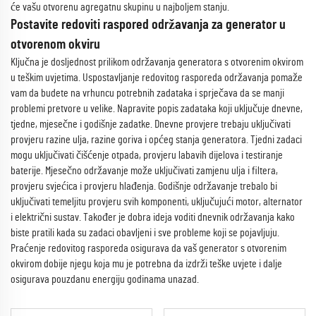
će vašu otvorenu agregatnu skupinu u najboljem stanju.
Postavite redoviti raspored održavanja za generator u
otvorenom okviru
Ključna je dosljednost prilikom održavanja generatora s otvorenim okvirom
u teškim uvjetima. Uspostavljanje redovitog rasporeda održavanja pomaže
vam da budete na vrhuncu potrebnih zadataka i sprječava da se manji
problemi pretvore u velike. Napravite popis zadataka koji uključuje dnevne,
tjedne, mjesečne i godišnje zadatke. Dnevne provjere trebaju uključivati
provjeru razine ulja, razine goriva i općeg stanja generatora. Tjedni zadaci
mogu uključivati čišćenje otpada, provjeru labavih dijelova i testiranje
baterije. Mjesečno održavanje može uključivati zamjenu ulja i filtera,
provjeru svjećica i provjeru hlađenja. Godišnje održavanje trebalo bi
uključivati temeljitu provjeru svih komponenti, uključujući motor, alternator
i električni sustav. Također je dobra ideja voditi dnevnik održavanja kako
biste pratili kada su zadaci obavljeni i sve probleme koji se pojavljuju.
Praćenje redovitog rasporeda osigurava da vaš generator s otvorenim
okvirom dobije njegu koja mu je potrebna da izdrži teške uvjete i dalje
osigurava pouzdanu energiju godinama unazad.