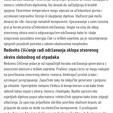
motoru i električnim dijelovima, što dovodi do začepljenja ili kratkih
spojeva. Ekstremne temperature mogu utjecati na učinkovitost goriva i
uzrokovati nepravilno širenje ili skupljanje dijelova. Vlažnost pak može
dovesti do rđe i korozije metalnih komponenti. Upoznavanje s ovim rizicima
prvi je korak prema učinkovitom održavanju. Imajte na umu da sklop
otvorenog okvira ovisi o odgovarajućem održavanju kako bi i dalje
osiguravao pouzdanu energiju čak i u teškim uvjetima, pa je razumijevanje
njegovih posebnih potreba u takvim okolnostima neophodno.
Redovito čišćenje radi održavanja sklopa otvorenog
okvira slobodnog od otpadaka
Redovno čišćenje jedan je od najvažnijih koraka održavanja generatora s
otvorenim okvirom u teškim uvjetima. Prašina i otpaci brzo se mogu nakupiti
na površinama otvorenog okvira i motora, blokirajući protok zraka i
uzrokujući pregrijavanje. Započnite tako da isključite generator i potpuno
ga ohladite. Upotrijebite mekanu četkicu ili komprimirani zrak kako biste
uklonili labav otpad s okvira, motora i hladnjaka. Budite oprezni oko
osjetljivih dijelova poput alternatora i električnih spojeva kako biste izbjegli
oštećenja. Za upornije prljavštine obrišite površine vlažnom krpom, ali
pripazite da voda ne dođe na električne komponente. U prašnjavim