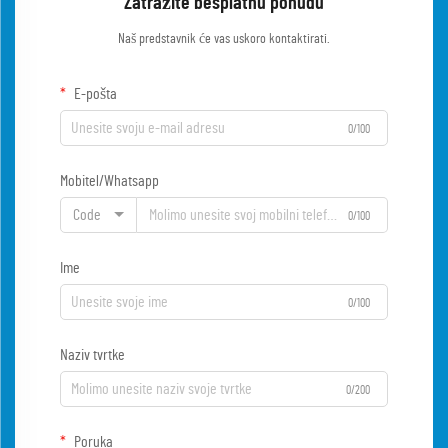
Zatražite besplatnu ponudu
Naš predstavnik će vas uskoro kontaktirati.
E-pošta
0/100
Mobitel/Whatsapp
Code
0/100
Ime
0/100
Naziv tvrtke
0/200
Poruka