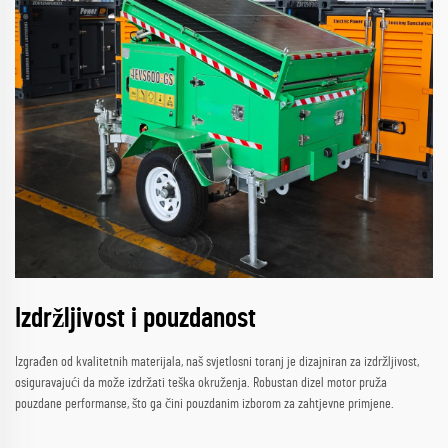
Izdržljivost i pouzdanost
Izgrađen od kvalitetnih materijala, naš svjetlosni toranj je dizajniran za izdržljivost,
osiguravajući da može izdržati teška okruženja. Robustan dizel motor pruža
pouzdane performanse, što ga čini pouzdanim izborom za zahtjevne primjene.