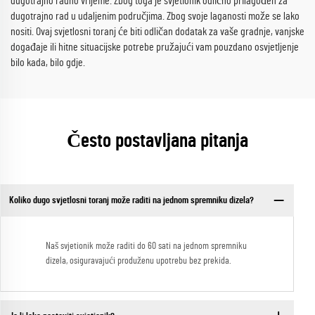
dugotrajno radno vrijeme. Zbog toga je svjetionik odlično prilagođen za
dugotrajno rad u udaljenim područjima. Zbog svoje laganosti može se lako
nositi. Ovaj svjetlosni toranj će biti odličan dodatak za vaše gradnje, vanjske
događaje ili hitne situacijske potrebe pružajući vam pouzdano osvjetljenje
bilo kada, bilo gdje.
Često postavljana pitanja
Koliko dugo svjetlosni toranj može raditi na jednom spremniku dizela?
Naš svjetionik može raditi do 60 sati na jednom spremniku
dizela, osiguravajući produženu upotrebu bez prekida.