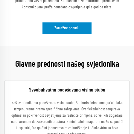
prilagođena vašim potrebama. S robusnim dizel motorima i prenosivom
konstrukcijom, pruža pouzdano osvjetljenje gdje god da idete.
Zatražite ponudu
Glavne prednosti našeg svjetionika
Sveobuhvatna podešavana visina stuba
Naš svjetionik ima podešavanu visinu stuba, što korisnicima omogućuje lako
izmjenu visine prema specifičnim zahtjevima. Ova fleksibilnost osigurava
optimalan pokrivenost osvjetljenja za različite primjene, od velikih događaja
na otvorenom do zatvorenih prostora. S minimalnim naporom može se podići
ili spustiti, što ga čini jednostavnim za korištenje i učinkovitim za brzo