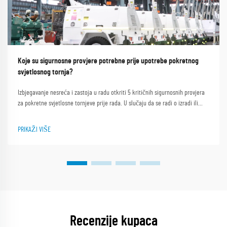
Koje su sigurnosne provjere potrebne prije upotrebe pokretnog
svjetlosnog tornja?
Izbjegavanje nesreća i zastoja u radu otkriti 5 kritičnih sigurnosnih provjera
za pokretne svjetlosne tornjeve prije rada. U slučaju da se radi o izradi ili
održavanju vozila, potrebno je osigurati da se radi o izradi ili održavanju
vozila. Preuzmite popis sada.
PRIKAŽI VIŠE
Recenzije kupaca