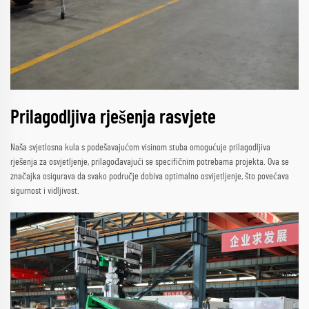
Prilagodljiva rješenja rasvjete
Naša svjetlosna kula s podešavajućom visinom stuba omogućuje prilagodljiva
rješenja za osvjetljenje, prilagođavajući se specifičnim potrebama projekta. Ova se
značajka osigurava da svako područje dobiva optimalno osvijetljenje, što povećava
sigurnost i vidljivost.