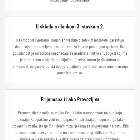
postavljanje i podešavanje.
U skladu s člankom 3. stavkom 2.
Naš mobilni svjetionik, pogonjen visokim dizelskim motorom, garantuje
dugotrajno radno vrijeme bez potrebe za čestim punjenjem gorivom. Ova
pouzdanost je od suštinskog značaja za gradilišta i hitne situacije u kojima
je neprekidno osvijetljenje ključno. Dizelski motor je dizajniran za
efikasnost, osiguravajući da dobijete najbolje performanse uz minimiziranje
potrošnje goriva.
Prijenosna i Lako Prevozljiva
Prenosni dizajn naše svjetiljke čini je lako transportirati na bilo koju
lokaciju. Kompaktne veličine i lagana konstrukcija omogućuju ga lako
utovariti u vozila, što ga čini idealnim za rješenja za osvjetljenje na putu. Bilo
da vam je potreban za priredbe na otvorenom, na gradilištima ili za hitne
slučajeve, naša svjetiljka je dizajnirana za praktičnost i mobilnost.