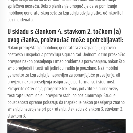
sprječava nesreća. Dobro planiranje omogućuje da se pomicanje
mobilnog generatorskog seta za izgradnju odvija glatko, učinkovito i
bez incidenata.
U skladu s člankom 4. stavkom 2. točkom (a)
ovog članka, proizvođač može upotrebljavati:
Nakon premještanja mobilnog generatora za izgradnju, ispravna
postavka i inspekcija potvrđuju siguran rad. Jednom je tim preskočio
provjere nakon preseljenja i imao problema s poravnanjem; nakon što
smo pregledali i testirali jedinicu, radila je pouzdano. Naš mobilni
generator za izgradnju je napravljen za ponavljajuće preseljenje, ali
provjere nakon preseljenja osiguravaju performanse i sigurnost.
Provjerite oštećenja, provjerite tekućine, potvrdite sigurne veze,
testirajte uzemljenje i provjerite stabilno pozicioniranje. Studije
pouzdanosti opreme pokazuju da inspekcije nakon preseljenja znatno
smanjuju neuspjehe pri pokretanju. U skladu s člankom 3. stavkom 2.
stavkom 3.