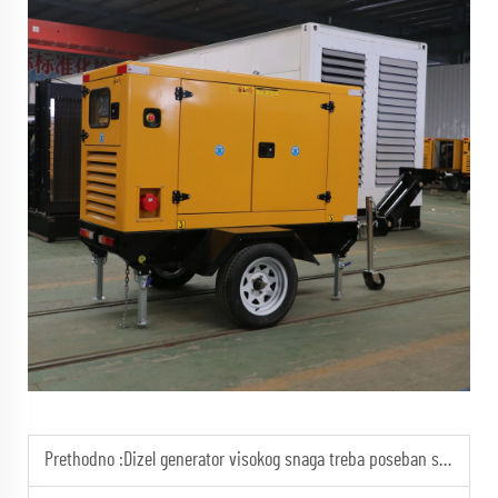
Prethodno :
Dizel generator visokog snaga treba poseban sustav hlađenja kako bi se spriječilo pregrevanje.