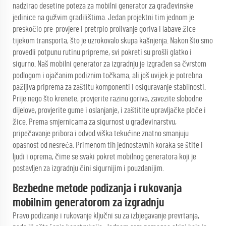
nadzirao desetine poteza za mobilni generator za građevinske
jedinice na gužvim gradilištima. Jedan projektni tim jednom je
preskočio pre-provjere i pretrpio prolivanje goriva i labave žice
tijekom transporta, što je uzrokovalo skupa kašnjenja. Nakon što smo
provedli potpunu rutinu pripreme, svi pokreti su prošli glatko i
sigurno. Naš mobilni generator za izgradnju je izgrađen sa čvrstom
podlogom i ojačanim podiznim točkama, ali još uvijek je potrebna
pažljiva priprema za zaštitu komponenti i osiguravanje stabilnosti.
Prije nego što krenete, provjerite razinu goriva, zavezite slobodne
dijelove, provjerite gume i oslanjanje, i zaštitite upravljačke ploče i
žice. Prema smjernicama za sigurnost u građevinarstvu,
pripečavanje pribora i odvod viška tekućine znatno smanjuju
opasnost od nesreća. Primenom tih jednostavnih koraka se štite i
ljudi i oprema, čime se svaki pokret mobilnog generatora koji je
postavljen za izgradnju čini sigurnijim i pouzdanijim.
Bezbedne metode podizanja i rukovanja
mobilnim generatorom za izgradnju
Pravo podizanje i rukovanje ključni su za izbjegavanje prevrtanja,