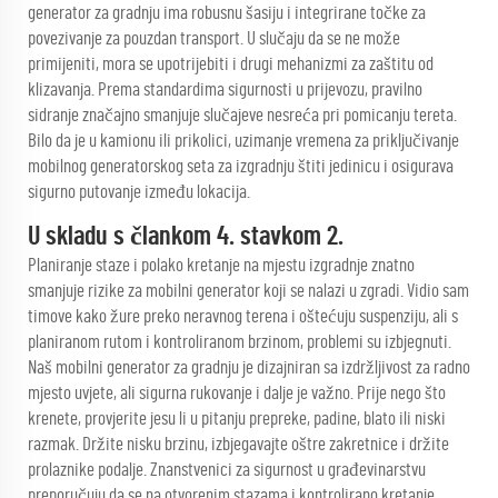
generator za gradnju ima robusnu šasiju i integrirane točke za
povezivanje za pouzdan transport. U slučaju da se ne može
primijeniti, mora se upotrijebiti i drugi mehanizmi za zaštitu od
klizavanja. Prema standardima sigurnosti u prijevozu, pravilno
sidranje značajno smanjuje slučajeve nesreća pri pomicanju tereta.
Bilo da je u kamionu ili prikolici, uzimanje vremena za priključivanje
mobilnog generatorskog seta za izgradnju štiti jedinicu i osigurava
sigurno putovanje između lokacija.
U skladu s člankom 4. stavkom 2.
Planiranje staze i polako kretanje na mjestu izgradnje znatno
smanjuje rizike za mobilni generator koji se nalazi u zgradi. Vidio sam
timove kako žure preko neravnog terena i oštećuju suspenziju, ali s
planiranom rutom i kontroliranom brzinom, problemi su izbjegnuti.
Naš mobilni generator za gradnju je dizajniran sa izdržljivost za radno
mjesto uvjete, ali sigurna rukovanje i dalje je važno. Prije nego što
krenete, provjerite jesu li u pitanju prepreke, padine, blato ili niski
razmak. Držite nisku brzinu, izbjegavajte oštre zakretnice i držite
prolaznike podalje. Znanstvenici za sigurnost u građevinarstvu
preporučuju da se na otvorenim stazama i kontrolirano kretanje