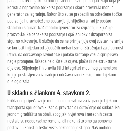
pada ili oštećenja konstrukcije. Jednom sam pomogao ekipi koja je
koristila nepravilne točke za podizanje i skoro prevrnula mobilni
generator za izgradnju. Nakon što su se prebacili na određene točke
podizanja i uravnoteženo postavljanje viljuškara, rad je postao
stabilan i siguran. Naš mobilni generator za izgradnju uključuje
proizvođačke oznake za podizanje i ojačani okvir dizajniran za
sigurno rukovanje. U slučaju da se ne primjenjuje ovaj sustav, ne smije
se koristiti nijedan od sljedećih mehanizama: Stručnjaci za sigurnost
ističu da održavanje ravnoteže i polako kretanje vozila spriječava
nagle promjene. Nikada ne dižite uz cijevi, ploče ili ne-strukturne
dijelove. Slijedenje tih pravila štiti integritet mobilnog generatora
koji je postavljen za izgradnju i održava radnike sigurnim tijekom
cijelog dizala.
U skladu s člankom 4. stavkom 2.
Prikladno pripečavanje mobilnog generatora za izgradnju tijekom
transporta spriječava klizanje, prevrtanje i oštećenje od sudara. Na
jednom gradilištu na obali, zbog jakih vjetrova i nerednih cesta
nestale su neadekvatne remene, ali nakon što smo ga ponovno
postavili i koristili teške veze, bezbedno je stigao. Naš mobilni