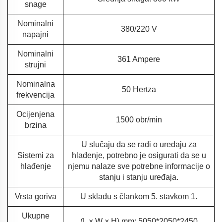
snage
Nominalni
380/220 V
napajni
Nominalni
361 Ampere
strujni
Nominalna
50 Hertza
frekvencija
Ocijenjena
1500 obr/min
brzina
U slučaju da se radi o uređaju za
Sistemi za
hlađenje, potrebno je osigurati da se u
hlađenje
njemu nalaze sve potrebne informacije o
stanju i stanju uređaja.
Vrsta goriva
U skladu s člankom 5. stavkom 1.
Ukupne
(L × W × H) mm: 5050*2050*2450