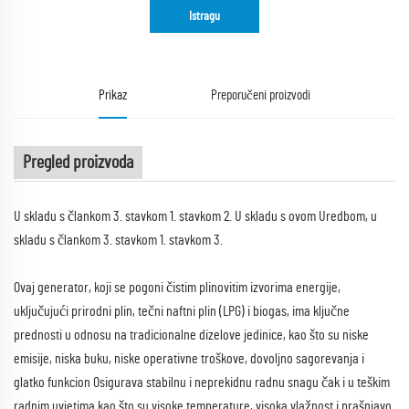
Istragu
Prikaz
Preporučeni proizvodi
Pregled proizvoda
U skladu s člankom 3. stavkom 1. stavkom 2. U skladu s ovom Uredbom, u
skladu s člankom 3. stavkom 1. stavkom 3.
Ovaj generator, koji se pogoni čistim plinovitim izvorima energije,
uključujući prirodni plin, tečni naftni plin (LPG) i biogas, ima ključne
prednosti u odnosu na tradicionalne dizelove jedinice, kao što su niske
emisije, niska buku, niske operativne troškove, dovoljno sagorevanja i
glatko funkcion Osigurava stabilnu i neprekidnu radnu snagu čak i u teškim
radnim uvjetima kao što su visoke temperature, visoka vlažnost i prašnjavo