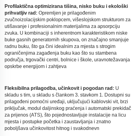
Profilaktična optimizirana tišina, nisko buku i ekološki
prihvatljiv rad:
Opremljen je prilagođenim
zvučnoizolacijskim poklopcem, višeslojskom strukturom za
utišavanje i profesionalnim materijalima za apsorpciju
zvuka. U kombinaciji s inherentnom karakteristikom niske
buke gasnih generatornih skupova, on značajno smanjuje
radnu buku, što ga čini idealnim za mjesta s strogim
ograničenjima zagađenja buku kao što su stambena
područja, trgovački centri, bolnice i škole, uravnotežavanja
opskrbe energijom i zahtjeva
Fleksibilna prilagodba, učinkovit i pogodan rad:
U
skladu s tim, u skladu s člankom 3. stavkom 1. Dostupni su
prilagođeni pomoćni uređaji, uključujući kablovski vit, brzi
priključak, modul daljinskog praćenja i automatski prekidač
za prijenos (ATS), što pojednostavljuje instalacije na licu
mjesta i postupke početka i zaustavljanja i znatno
poboljšava učinkovitost hitnog i svakodnevn