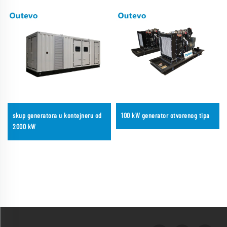
skup generatora u kontejneru od
100 kW generator otvorenog tipa
2000 kW