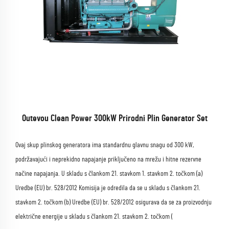
Outevou Clean Power 300kW Prirodni Plin Generator Set
Ovaj skup plinskog generatora ima standardnu glavnu snagu od 300 kW,
podržavajući i neprekidno napajanje priključeno na mrežu i hitne rezervne
načine napajanja. U skladu s člankom 21. stavkom 1. stavkom 2. točkom (a)
Uredbe (EU) br. 528/2012 Komisija je odredila da se u skladu s člankom 21.
stavkom 2. točkom (b) Uredbe (EU) br. 528/2012 osigurava da se za proizvodnju
električne energije u skladu s člankom 21. stavkom 2. točkom (