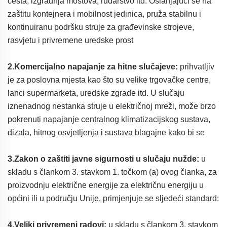
cesta, izgradnja mostova, rudarstvo itd. Oslanjajući se na
zaštitu kontejnera i mobilnost jedinica, pruža stabilnu i
kontinuiranu podršku struje za građevinske strojeve,
rasvjetu i privremene uredske prost
2.Komercijalno napajanje za hitne slučajeve:
prihvatljiv
je za poslovna mjesta kao što su velike trgovačke centre,
lanci supermarketa, uredske zgrade itd. U slučaju
iznenadnog nestanka struje u električnoj mreži, može brzo
pokrenuti napajanje centralnog klimatizacijskog sustava,
dizala, hitnog osvjetljenja i sustava blagajne kako bi se
3.Zakon o zaštiti javne sigurnosti u slučaju nužde:
u
skladu s člankom 3. stavkom 1. točkom (a) ovog članka, za
proizvodnju električne energije za električnu energiju u
općini ili u području Unije, primjenjuje se sljedeći standard:
4.Veliki privremeni radovi:
u skladu s člankom 3. stavkom