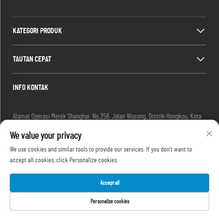
KATEGORI PRODUK
TAUTAN CEPAT
INFO KONTAK
Alamat Operasi Merek Shanghai: No.258, Jalan Wusong, Distrik Hongkou, Kota
Shanghai, Tiongkok
We value your privacy
Email:
[email protected]
Tel:
+86-13280087620
We use cookies and similar tools to provide our services. If you don't want to
Tel:
+86-13280035385
accept all cookies, click Personalize cookies.
Tel:
+86-13280039195
Accept all
Personalize cookies
Hak Cipta © 2025 oleh Shanghai Outevo Machinery Co.,Ltd -
Kebijakan Privasi