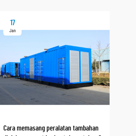
17
2
Jan
Ja
Cara memasang peralatan tambahan
Pera