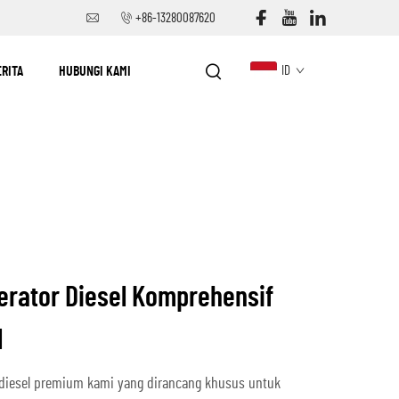
+86-13280087620
ERITA
HUBUNGI KAMI
ID
erator Diesel Komprehensif
l
 diesel premium kami yang dirancang khusus untuk