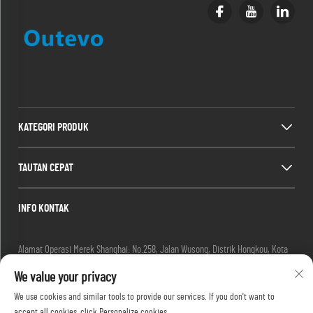
KATEGORI PRODUK
TAUTAN CEPAT
INFO KONTAK
Alamat Operasi Merek Shanghai: No.258, Jalan Wusong, Distrik Hongkou, Kota
Shanghai, Tiongkok
We value your privacy
Email:
[email protected]
Tel:
+86-13280087620
We use cookies and similar tools to provide our services. If you don't want to
Tel:
+86-13280035385
accept all cookies, click Personalize cookies.