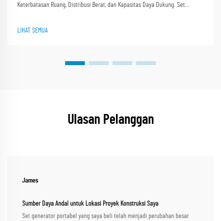
Keterbatasan Ruang, Distribusi Berat, dan Kapasitas Daya Dukung. Set
generator yang dipasang dalam kontainer harus sesuai dengan batas ukuran
ISO yang ketat, yang berarti komp...
LIHAT SEMUA
Ulasan Pelanggan
James
Sumber Daya Andal untuk Lokasi Proyek Konstruksi Saya
Set generator portabel yang saya beli telah menjadi perubahan besar