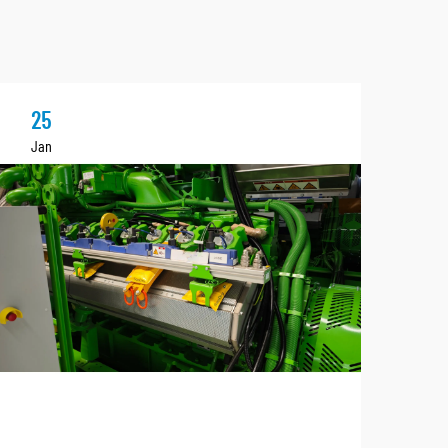
25
2
Jan
Ja