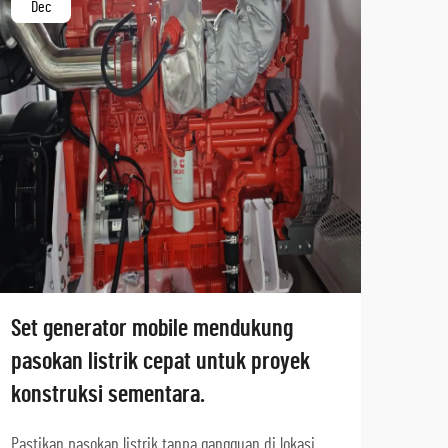
Dec
Ja
Set generator mobile mendukung
Set 
pasokan listrik cepat untuk proyek
taha
konstruksi sementara.
jala
Pastikan pasokan listrik tanpa gangguan di lokasi
Perlu