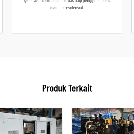
generator kami pilihan cerdas bagi pengguna bisnis
maupun residensial.
Produk Terkait