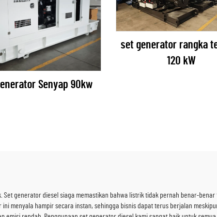
set generator rangka t
120 kW
Generator Senyap 90kw
 Set generator diesel siaga memastikan bahwa listrik tidak pernah benar-benar t
ni menyala hampir secara instan, sehingga bisnis dapat terus berjalan meskipun
lkan emisi rendah. Penggunaan set generator diesel kami sangat baik untuk semua