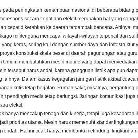
us pada peningkatan kemampuan nasional di beberapa bidang 
 merespons secara cepat dan efektif merupakan hal yang sang
n cepat dikerahkan ke daerah terdampak bencana. Artinya, me
argo militer guna mencapai wilayah-wilayah terpencil dan sulit
ang keras, sering kali dengan sumber daya dan infrastruktur y
royek konstruksi skala besar di daerah pegunungan atau gurun.
jaan Umum membutuhkan mesin mobile yang dapat menyediakan pas
esin tersebut harus andal, karena gangguan listrik apa pun d
g lainnya. Dalam kasus kegagalan jaringan listrik akibat cuac
ayanan kritis tetap berjalan. Rumah sakit, misalnya, bergantung
nit pendingin medis tetap berfungsi. Jaringan komunikasi jug
ra efektif.
ak hanya mencakup tenaga dan kinerja, tetapi juga kesadaran 
di prioritas utama. Mesin harus memenuhi standar lingkungan y
ng rendah. Hal ini tidak hanya membantu melindungi lingkunga