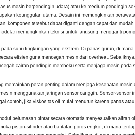
kasus mesin berpendingin udara) atau ke medium pendingin sek
erupakan keunggulan utama. Desain ini memungkinkan perawat
kan, komponen tersebut dapat diganti dengan cepat dan mudah
modular memungkinkan teknisi untuk langsung mengganti pomp
i pada suhu lingkungan yang ekstrem. Di panas gurun, di mana 
ara efisien guna mencegah mesin dari overheat. Sebaliknya, d
mencegah cairan pendingin membeku serta menjaga mesin pada s
ang memainkan peran penting dalam menjaga kesehatan mesin
i mesin menggunakan jaringan sensor canggih. Sensor-sensor in
gai contoh, jika viskositas oli mulai menurun karena panas at
odul pelumasan pintar secara otomatis menyesuaikan aliran o
muka piston-silinder atau bantalan poros engkol, di mana terda