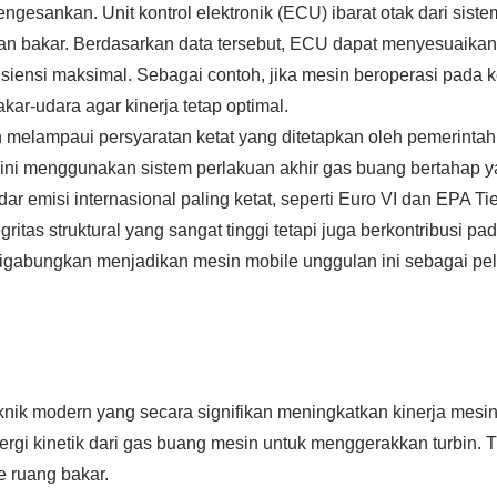
gesankan. Unit kontrol elektronik (ECU) ibarat otak dari sistem
han bakar. Berdasarkan data tersebut, ECU dapat menyesuaikan 
fisiensi maksimal. Sebagai contoh, jika mesin beroperasi pada
r-udara agar kinerja tetap optimal.
melampaui persyaratan ketat yang ditetapkan oleh pemerintah
 ini menggunakan sistem perlakuan akhir gas buang bertahap y
ar emisi internasional paling ketat, seperti Euro VI dan EPA Tier
itas struktural yang sangat tinggi tetapi juga berkontribusi p
 digabungkan menjadikan mesin mobile unggulan ini sebagai pel
eknik modern yang secara signifikan meningkatkan kinerja mesin
rgi kinetik dari gas buang mesin untuk menggerakkan turbin. T
 ruang bakar.