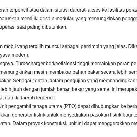
h terpencil atau dalam situasi darurat, akses ke fasilitas per
 diharuskan memiliki desain modular, yang memungkinkan pen
perasi saat paling dibutuhkan.
in mobil yang terpilih muncul sebagai pemimpin yang jelas. Dik
ayasa modern.
aingnya. Turbocharger berkeefisiensi tinggi memainkan peran 
 memungkinkan mesin membakar bahan bakar secara lebih semp
an bakar. Sebagai contoh, dalam pengujian yang membandingka
ebih jauh dengan jumlah bahan bakar yang sama. Ini merupak
t dan di daerah terpencil.
Unit pengambil tenaga utama (PTO) dapat dihubungkan ke ber
kkan generator listrik untuk menyediakan pasokan listrik bag
tan. Dalam proyek konstruksi, unit ini dapat menggerakkan me