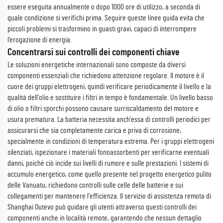
essere eseguita annualmente o dopo 1000 ore di utilizzo, a seconda di
quale condizione si verifichi prima. Seguire queste linee guida evita che
piccoli problemi si trasformino in guasti gravi, capaci di interrompere
l’erogazione di energia.
Concentrarsi sui controlli dei componenti chiave
Le soluzioni energetiche internazionali sono composte da diversi
componenti essenziali che richiedono attenzione regolare. Il motore è il
cuore dei gruppi elettrogeni, quindi verificare periodicamente il livello e la
qualità dell'olio e sostituire i filtri in tempo è fondamentale. Un livello basso
di olio o filtri sporchi possono causare surriscaldamento del motore e
usura prematura. La batteria necessita anch'essa di controlli periodici per
assicurarsi che sia completamente carica e priva di corrosione,
specialmente in condizioni di temperatura estrema. Per i gruppi elettrogeni
silenziati, ispezionare i materiali fonoassorbenti per verificarne eventuali
danni, poiché ciò incide sui livelli di rumore e sulle prestazioni. I sistemi di
accumulo energetico, come quello presente nel progetto energetico pulito
delle Vanuatu, richiedono controlli sulle celle delle batterie e sui
collegamenti per mantenere l'efficienza. Il servizio di assistenza remota di
Shanghai Outevo può guidare gli utenti attraverso questi controlli dei
componenti anche in località remote, garantendo che nessun dettaglio