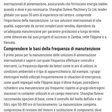
internazionali di alimentazione, assicurando che forniscano energia stabile
quando e dove è più necessaria. Shanghai Outevo Machinery Co Ltd, leader
globale con quasi 30 anni di esperienza nel settore, comprende
l'importanza della manutenzione. Le sue soluzioni internazionali di alta
qualità, supportate da servizi completi post-vendita, dipendono da
un'adeguata manutenzione per garantire prestazioni a lungo termine,
come dimostrato dai suoi progetti di successo in Zambia, nelle Filippine e a
Vanuatu.
Comprendere le basi della frequenza di manutenzione
Il primo passo per la manutenzione delle soluzioni di alimentazione
internazionali è sapere con quale frequenza effettuare controlli e
interventi. La frequenza dipende da fattori come le ore di utilizzo, le
condizioni ambientali e il tipo di apparecchiatura. Ad esempio, i gruppi
elettrogeni mobili utilizzati frequentemente in situazioni di emergenza,
come quelli impiegati nelle Filippine dopo il tifone Haiyan, potrebbero
richiedere una manutenzione più frequente rispetto ai gruppi elettrogeni
stazionari in container utilizzati in un campo minerario. Shanghai Outevo
raccomanda ispezioni di base, come il controllo del livello dell'olio e dei
filtri, ogni 50-100 ore di funzionamento. La manutenzione completa,
comprensiva di revisioni del motore e sostituzione di componenti, deve