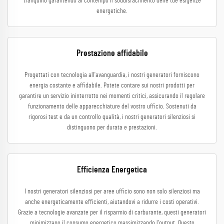
tranquillo garantendo al contempo il soddisfacimento delle tue esigenze
energetiche.
Prestazione affidabile
Progettati con tecnologia all'avanguardia, i nostri generatori forniscono
energia costante e affidabile. Potete contare sui nostri prodotti per
garantire un servizio ininterrotto nei momenti critici, assicurando il regolare
funzionamento delle apparecchiature del vostro ufficio. Sostenuti da
rigorosi test e da un controllo qualità, i nostri generatori silenziosi si
distinguono per durata e prestazioni.
Efficienza Energetica
I nostri generatori silenziosi per aree ufficio sono non solo silenziosi ma
anche energeticamente efficienti, aiutandovi a ridurre i costi operativi.
Grazie a tecnologie avanzate per il risparmio di carburante, questi generatori
minimizzano il consumo energetico massimizzando l'output. Questo