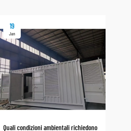
19
2
Jan
Ja
Quali condizioni ambientali richiedono
Qual