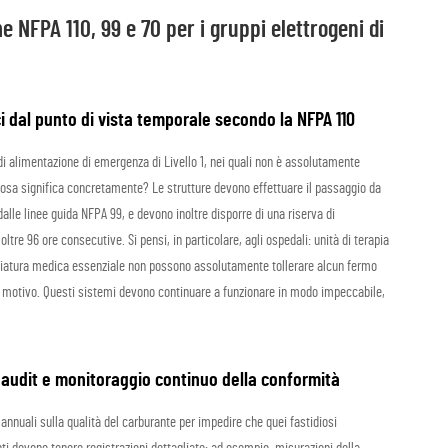
 NFPA 110, 99 e 70 per i gruppi elettrogeni di
ici dal punto di vista temporale secondo la NFPA 110
di alimentazione di emergenza di Livello 1, nei quali non è assolutamente
Cosa significa concretamente? Le strutture devono effettuare il passaggio da
dalle linee guida NFPA 99, e devono inoltre disporre di una riserva di
ltre 96 ore consecutive. Si pensi, in particolare, agli ospedali: unità di terapia
cchiatura medica essenziale non possono assolutamente tollerare alcun fermo
si motivo. Questi sistemi devono continuare a funzionare in modo impeccabile,
i audit e monitoraggio continuo della conformità
annuali sulla qualità del carburante per impedire che quei fastidiosi