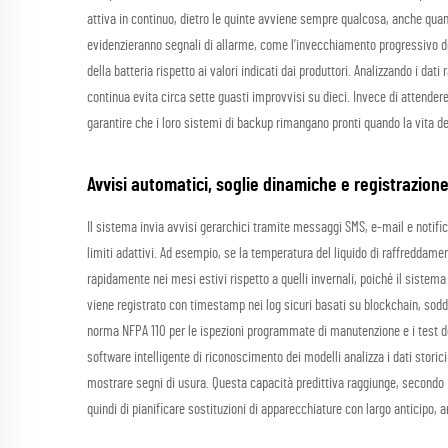
attiva in continuo, dietro le quinte avviene sempre qualcosa, anche qua
evidenzieranno segnali di allarme, come l’invecchiamento progressivo 
della batteria rispetto ai valori indicati dai produttori. Analizzando i dati 
continua evita circa sette guasti improvvisi su dieci. Invece di attendere 
garantire che i loro sistemi di backup rimangano pronti quando la vita d
Avvisi automatici, soglie dinamiche e registrazion
Il sistema invia avvisi gerarchici tramite messaggi SMS, e-mail e notific
limiti adattivi. Ad esempio, se la temperatura del liquido di raffreddamen
rapidamente nei mesi estivi rispetto a quelli invernali, poiché il sistem
viene registrato con timestamp nei log sicuri basati su blockchain, soddi
norma NFPA 110 per le ispezioni programmate di manutenzione e i test d
software intelligente di riconoscimento dei modelli analizza i dati stor
mostrare segni di usura. Questa capacità predittiva raggiunge, secondo i
quindi di pianificare sostituzioni di apparecchiature con largo anticipo,