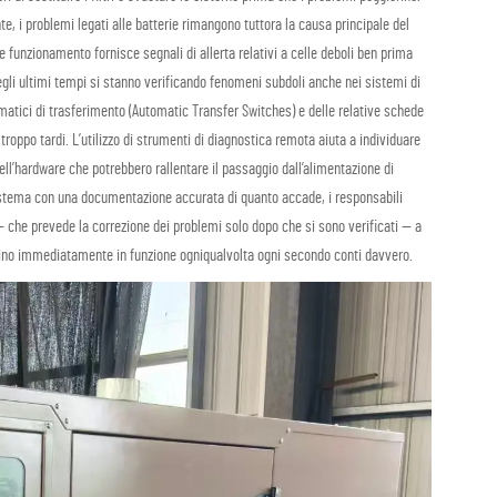
nte, i problemi legati alle batterie rimangono tuttora la causa principale del
 funzionamento fornisce segnali di allerta relativi a celle deboli ben prima
li ultimi tempi si stanno verificando fenomeni subdoli anche nei sistemi di
tomatici di trasferimento (Automatic Transfer Switches) e delle relative schede
roppo tardi. L’utilizzo di strumenti di diagnostica remota aiuta a individuare
’hardware che potrebbero rallentare il passaggio dall’alimentazione di
istema con una documentazione accurata di quanto accade, i responsabili
 che prevede la correzione dei problemi solo dopo che si sono verificati — a
entrino immediatamente in funzione ogniqualvolta ogni secondo conti davvero.