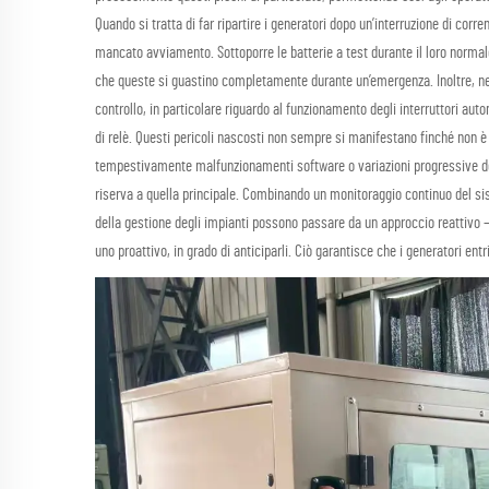
Quando si tratta di far ripartire i generatori dopo un’interruzione di corre
mancato avviamento. Sottoporre le batterie a test durante il loro normale
che queste si guastino completamente durante un’emergenza. Inoltre, neg
controllo, in particolare riguardo al funzionamento degli interruttori au
di relè. Questi pericoli nascosti non sempre si manifestano finché non è t
tempestivamente malfunzionamenti software o variazioni progressive dell
riserva a quella principale. Combinando un monitoraggio continuo del s
della gestione degli impianti possono passare da un approccio reattivo —
uno proattivo, in grado di anticiparli. Ciò garantisce che i generatori 