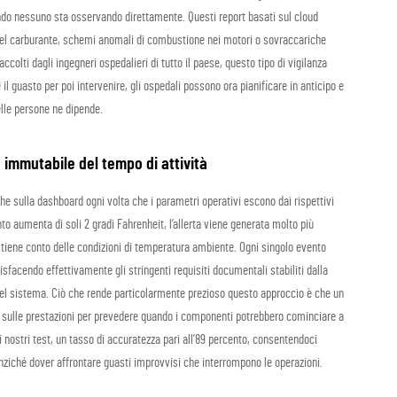
ndo nessuno sta osservando direttamente. Questi report basati sul cloud
del carburante, schemi anomali di combustione nei motori o sovraccariche
raccolti dagli ingegneri ospedalieri di tutto il paese, questo tipo di vigilanza
il guasto per poi intervenire, gli ospedali possono ora pianificare in anticipo e
elle persone ne dipende.
e immutabile del tempo di attività
he sulla dashboard ogni volta che i parametri operativi escono dai rispettivi
to aumenta di soli 2 gradi Fahrenheit, l’allerta viene generata molto più
a tiene conto delle condizioni di temperatura ambiente. Ogni singolo evento
sfacendo effettivamente gli stringenti requisiti documentali stabiliti dalla
el sistema. Ciò che rende particolarmente prezioso questo approccio è che un
ici sulle prestazioni per prevedere quando i componenti potrebbero cominciare a
 nostri test, un tasso di accuratezza pari all’89 percento, consentendoci
 anziché dover affrontare guasti improvvisi che interrompono le operazioni.