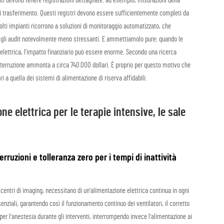
ti devono tenere registrazioni dettagliate: ad esempio, misurazioni della
 di trasferimento. Questi registri devono essere sufficientemente completi da
lti impianti ricorrono a soluzioni di monitoraggio automatizzato, che
o gli audit notevolmente meno stressanti. E ammettiamolo pure: quando le
elettrica, l’impatto finanziario può essere enorme. Secondo una ricerca
nterruzione ammonta a circa 740.000 dollari. È proprio per questo motivo che
 quella dei sistemi di alimentazione di riserva affidabili.
one elettrica per le terapie intensive, le sale
rruzioni e tolleranza zero per i tempi di inattività
i centri di imaging, necessitano di un'alimentazione elettrica continua in ogni
enziali, garantendo così il funzionamento continuo dei ventilatori, il corretto
per l'anestesia durante gli interventi, interrompendo invece l'alimentazione ai