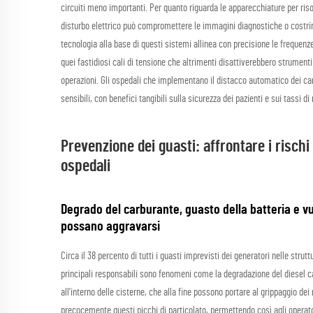
circuiti meno importanti. Per quanto riguarda le apparecchiature per ri
disturbo elettrico può compromettere le immagini diagnostiche o costringer
tecnologia alla base di questi sistemi allinea con precisione le frequenze
quei fastidiosi cali di tensione che altrimenti disattiverebbero strumenti 
operazioni. Gli ospedali che implementano il distacco automatico dei cari
sensibili, con benefici tangibili sulla sicurezza dei pazienti e sui tassi d
Prevenzione dei guasti: affrontare i rischi
ospedali
Degrado del carburante, guasto della batteria e vu
possano aggravarsi
Circa il 38 percento di tutti i guasti imprevisti dei generatori nelle stru
principali responsabili sono fenomeni come la degradazione del diesel c
all’interno delle cisterne, che alla fine possono portare al grippaggio dei
precocemente questi picchi di particolato, permettendo così agli operatori