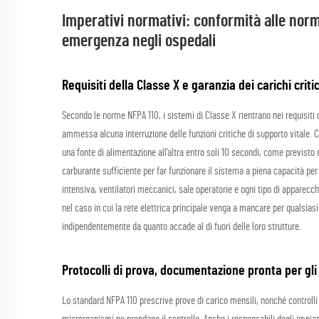
Imperativi normativi: conformità alle norme
emergenza negli ospedali
Requisiti della Classe X e garanzia dei carichi crit
Secondo le norme NFPA 110, i sistemi di Classe X rientrano nei requisiti 
ammessa alcuna interruzione delle funzioni critiche di supporto vitale. 
una fonte di alimentazione all’altra entro soli 10 secondi, come previsto 
carburante sufficiente per far funzionare il sistema a piena capacità per o
intensiva, ventilatori meccanici, sale operatorie e ogni tipo di appare
nel caso in cui la rete elettrica principale venga a mancare per qualsia
indipendentemente da quanto accade al di fuori delle loro strutture.
Protocolli di prova, documentazione pronta per gl
Lo standard NFPA 110 prescrive prove di carico mensili, nonché controlli 