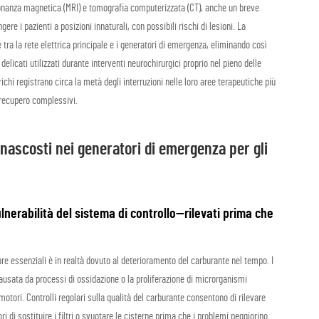
sonanza magnetica (MRI) e tomografia computerizzata (CT), anche un breve
e i pazienti a posizioni innaturali, con possibili rischi di lesioni. La
 tra la rete elettrica principale e i generatori di emergenza, eliminando così
delicati utilizzati durante interventi neurochirurgici proprio nel pieno delle
chi registrano circa la metà degli interruzioni nelle loro aree terapeutiche più
i recupero complessivi.
 nascosti nei generatori di emergenza per gli
lnerabilità del sistema di controllo—rilevati prima che
tture essenziali è in realtà dovuto al deterioramento del carburante nel tempo. I
ausata da processi di ossidazione o la proliferazione di microrganismi
 motori. Controlli regolari sulla qualità del carburante consentono di rilevare
 di sostituire i filtri o svuotare le cisterne prima che i problemi peggiorino.