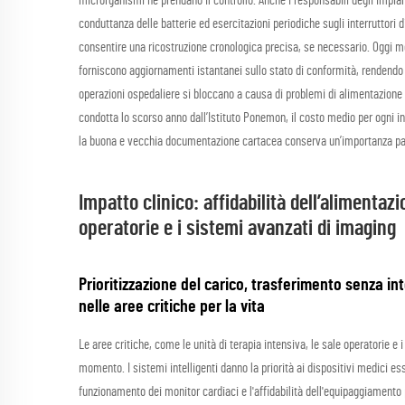
microrganismi ne prendano il controllo. Anche i responsabili degli impian
conduttanza delle batterie ed esercitazioni periodiche sugli interruttori
consentire una ricostruzione cronologica precisa, se necessario. Oggi mo
forniscono aggiornamenti istantanei sullo stato di conformità, rendend
operazioni ospedaliere si bloccano a causa di problemi di alimentazione 
condotta lo scorso anno dall’Istituto Ponemon, il costo medio per ogni i
la buona e vecchia documentazione cartacea conserva un’importanza pari a
Impatto clinico: affidabilità dell’alimentazi
operatorie e i sistemi avanzati di imaging
Prioritizzazione del carico, trasferimento senza inte
nelle aree critiche per la vita
Le aree critiche, come le unità di terapia intensiva, le sale operatorie e 
momento. I sistemi intelligenti danno la priorità ai dispositivi medici ess
funzionamento dei monitor cardiaci e l'affidabilità dell'equipaggiamento 