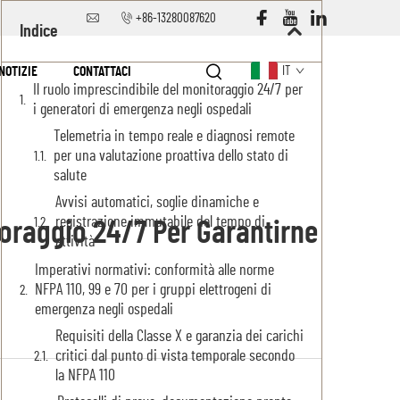
+86-13280087620
Indice
NOTIZIE
CONTATTACI
IT
Il ruolo imprescindibile del monitoraggio 24/7 per
i generatori di emergenza negli ospedali
Telemetria in tempo reale e diagnosi remote
per una valutazione proattiva dello stato di
salute
Avvisi automatici, soglie dinamiche e
registrazione immutabile del tempo di
toraggio 24/7 Per Garantirne
attività
Imperativi normativi: conformità alle norme
NFPA 110, 99 e 70 per i gruppi elettrogeni di
emergenza negli ospedali
Requisiti della Classe X e garanzia dei carichi
critici dal punto di vista temporale secondo
la NFPA 110