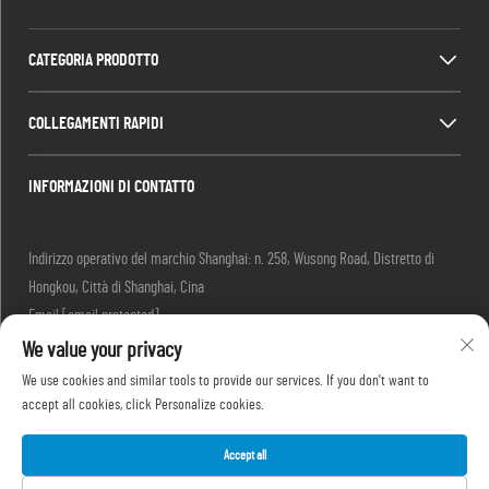
CATEGORIA PRODOTTO
COLLEGAMENTI RAPIDI
INFORMAZIONI DI CONTATTO
Indirizzo operativo del marchio Shanghai: n. 258, Wusong Road, Distretto di
Hongkou, Città di Shanghai, Cina
Email:
[email protected]
Tel.:
+86-13280087620
We value your privacy
Tel.:
+86-13280035385
We use cookies and similar tools to provide our services. If you don't want to
Tel.:
+86-13280039195
accept all cookies, click Personalize cookies.
Accept all
Diritti d'autore © 2025 di Shanghai Outevo Machinery Co.,Ltd -
Informativa sulla