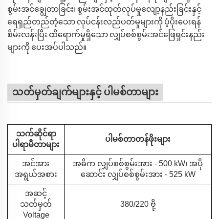
စွမ်းအင်ချွေတာခြင်း၊ စွမ်းအင်ထုတ်လုပ်မှုလျော့နည်းခြင်းနှင့်
ရေရှည်တည်တံ့သော လုပ်ငန်းလည်ပတ်မှုများကို ပံ့ပိုးပေးရန်
စိမ်းလန်းပြီး ထိရောက်မှုရှိသော လျှပ်စစ်စွမ်းအင်ဖြေရှင်းနည်း
များကို ပေးအပ်ပါသည်။
သတ်မှတ်ချက်များနှင့် ပါမစ်တာများ
သက်ဆိုင်ရာ
ပါမစ်တာတန်ဖိုးများ
ပါရာမီတာများ
အင်အား
အဓိက လျှပ်စစ်စွမ်းအား - 500 kW၊ အပို
အရွယ်အစား
ဆောင်း လျှပ်စစ်စွမ်းအား - 525 kW
အဆင့်
သတ်မှတ်
380/220 ဗို့
Voltage