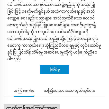
ပေါင်းစပ်ထားသော စုပ်ထားသော ဖွဲ့စည်းပုံကို အသုံးပြု
ခြင်းဖြင့် ပရော်ဖက်ရှင်နယ် အသံကာကွယ်ရေးနှင့် အသံ
လျော့ချရေး နည်းပညာများ၊ အသိဉာဏ်ရှိသော လေဝင်
လေထွက်နှင့် အပူဖြန့်ဖြူးရေးစနစ်များ၊ အဆင့်များစွာရှိ
သော တုန်ခါမှုကို ကာကွယ်ရေး ဘပ်ဖာဒီဇိုင်းများကို
ပေါင်းစပ်အသုံးပြုထားပါသည်။ ထို့ကြောင့် ပတ်ဝန်းကျင်
နေရာကို ကာကွယ်ရေး၊ ယုံကြည်စိတ်ချရမှုနှင့် လုပ်ဆောင်မှု
နှင့် ပြုပြင်ထိန်းသိမ်းမှု အဆင်ပေးမှုတို့ကို ဟန်ချက်ညီစေ
ပါသည်။
စုံစမ်းမှု
အကြ overview
အကြံပေးထားသော ထုတ်ကုန်များ
ထုတ်ကုန်အကြောင်းအရာ