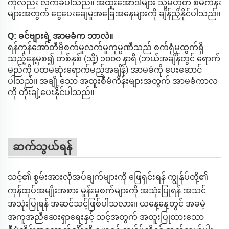
ကိုလည်း လက်ခံပါသည်။ အထူးအော်ဒါများ သို့မဟုတ် စီမံကိန်း
များအတွက် ငွေပေးချေမှုအခြေအနေများကို ချိန်ညှိနိုင်ပါသည်။
Q: ခင်ဗျားရဲ့ အာမခံက ဘာလဲ။
ရန်ကုန်အော်တီဗိုစက်မှုလက်မှုကုမ္ပဏီသည် စက်ရုံမှထွက်ရှိ
သည့်နေ့မှစ၍ တစ်နှစ် (သို့) ၁၀၀၀ နာရီ (ဘယ်အချိန်တွင် ရောက်
မည်ကို ပထမဆုံးရောက်မည့်အချိန်) အာမခံကို ပေးဆောင်
ပါသည်။ အချို့သော အထူးစီမံကိန်းများအတွက် အာမခံကာလ
ကို တိုးချဲ့ပေးနိုင်ပါသည်။
ဆက်သွယ်ရန်
သင့်၏ စွမ်းအားလိုအပ်ချက်များကို ဖြေရှင်းရန် ကျွန်ုပ်တို့၏
ကုန်ထုပ်အမျိုးအစား မှုန်းမှုစက်များကို အသုံးပြုရန် အသင်
အသုံးပြုရန် အဆင်သင့်ဖြစ်ပါသလား။ ယနေ့နေ့တွင် အခမဲ့
အကူအညီဆေးရှာရေးနှင့် သင့်အတွက် အထူးပြုထားသော