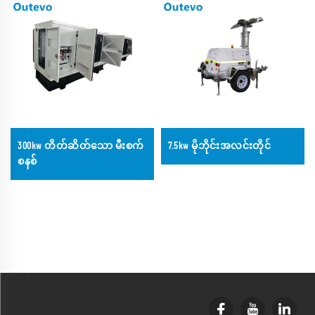
300kw တိတ်ဆိတ်သော မီးစက်
7.5kw မိုဘိုင်းအလင်းတိုင်
စနစ်