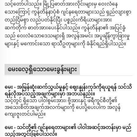
သင့်တော်ပါသည်။ မြို့ပြဓာတ်အားလိုင်းများမှ ဝေးလံနေ
သောကြောင့် ကွန်တိန်နာပုံစံ ဂျင်နရေတာများသည် ရှည်လျားစွာ
တည်ငြိမ်စွာ လည်ပတ်နိုင်ပြီး ပစ္စည်းကိရိယာများအား
ဆက်တိုက် ဓာတ်အားပေးနိုင်ပါသည်။ ကွန်တိန်နာ၏ အပြင်ခွံ
သည် ဝေးလံသောဒေသများရှိ အလွန်အမင်း အပူချိန်ကွာခြားမှု
များနှင့် မကောင်းသော ရာသီဥတုများကို ခံနိုင်ရည်ရှိပါသည်။
မေးလေ့ရှိသောမေးခွန်းများ
မေး - အမြန်ဆုံးဆက်သွယ်မှုနှင့် ဈေးနှုန်းကုဒ်ကိုရယူရန် သင်သိ
ရန်လိုအပ်သည့်အချက်များမှာ အဘယ်နည်း။
သင့်တွင် ရှိသော ပါဝါစွမ်းအား၊ ဗို့အားနှင့် ဖရီကွင်စီတို့၏
အသေးစိတ်အချက်အလက်များကို ပေးပို့ပေးပါက အလွန်
ကျေးဇူးတင်ပါမည်။
မေး - သင်တို့၏ ဂျင်နရေတာများ၏ ပါဝါအဆင့်အတန်းမှာ မည်
သည့်အတွင်းဖြစ်ပါသလဲ။