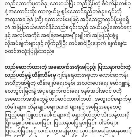
တည်ဆောက်မှုတစ်ခု၊ သေးငယ်ပြီး တည်ငြိမ်တဲ့ စီမံကိန်းတစ်ခု
နဲ့ အကောင်းဆုံး ကာကွယ်မှု စွမ်းဆောင်ရည်တစ်ခု။ ၎င်းကို
အထူးအခြေခံ (သို့) ရထားလမ်းမဖြင့် အပိုသေတ္တာထုပ်ပိုးမှုမရှိ
ဘဲ အမြန်သယ်ဆောင်နိုင်သည်။ ၎င်းသည် သယ်ယူပို့ဆောင်ရေး
နှင့် အလုပ်အကိုင် အခြေအနေအမျိုးမျိုး၏ အမြန်သုံးစွဲမှု
လိုအပ်ချက်များနှင့် ကိုက်ညီပြီး တပ်ဆင်ပြီးနောက် ချက်ချင်း
စတင်အသုံးပြုနိုင်သည်။
တည်ဆောက်ထားတဲ့ အဆောက်အအုံအပြည့်၊ ပြဿနာကင်းတဲ့
လည်ပတ်မှုနဲ့ ထိန်းသိမ်းမှု
ဂျင်နရေတာအစုဟာ လောင်စာကန်၊
အသိဉာဏ်ရှိတဲ့ ထိန်းချုပ်ရေးစနစ်၊ အလင်းပေးရေး မော်ဂျူးနဲ့
လေသွင်းခြင်းနဲ့ အပူပျောက်ကင်းရေး စနစ်အပါအဝင် ဗဟို
အဆောက်အအုံတွေနဲ့ တပ်ဆင်ထားပါတယ်။ အထူးဝင်ရောက်မှု
တံခါးများ၊ ထိန်းချုပ်ရေး panel များနှင့် အခြေအနေစောင့်
ကြည့်ရေး ပြူတင်းပေါက်များကို ခန္ဓာကိုယ်တွင် သီးသန့်ထားရှိ
ပြီး နေ့စဉ်စစ်ဆေးခြင်း၊ ပြဿနာဖြေရှင်းခြင်း၊ ပါမစ်များ
ပြင်ဆင်ခြင်းနှင့် လက်တွေ့အချိန်တွင် လုပ်ငန်းအခြေအနေစောင့်