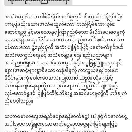
အသံမထွက်သော ဂါစ်မီးဖိုင်း စက်မှုလုပ်ငန်းသည် သန့်ရှင်းပြီး
ကာဗွန်နည်းသော၊ အသံမထွက်သော၊ တည်ငြိမ်သော၊ စွမ်း
ဆောင်ရည်မြင့်မားသောနှင့် ကြာရှည်ခံသော မီးဖိုင်းပေးဝေမှုကို
ပေးစေရန် အထူးဒီဇိုင်းထုတ်ထားပါသည်။ ပေါင်းစပ်ထားသော
စုပ်ထားသော ဖွဲ့စည်းပုံကို အသုံးပြုခြင်းဖြင့် ပရော်ဖက်ရှင်နယ်
အသံကာကွယ်ရေးနှင့် အသံလျော့ချရေး နည်းပညာများ၊
အသိဉာဏ်ရှိသော လေဝင်လေထွက်နှင့် အပူဖြန့်ဖြူးရေးစနစ်
များ၊ အဆင့်များစွာရှိသော တုန်ခါမှုကို ကာကွယ်ရေး ဘပ်ဖာ
ဒီဇိုင်းများကို ပေါင်းစပ်အသုံးပြုထားပါသည်။ ထို့ကြောင့်
ပတ်ဝန်းကျင်နေရာကို ကာကွယ်ရေး၊ ယုံကြည်စိတ်ချရမှုနှင့်
လုပ်ဆောင်မှုနှင့် ပြုပြင်ထိန်းသိမ်းမှု အဆင်ပေးမှုတို့ကို ဟန်ချက်
ညီစေပါသည်။
သဘာဝဓာတ်ငွေ့၊ အရည်ပျော်ရေနံဓာတ်ငွေ့ (LPG) နှင့် ဇီဝဓာတ်ငွေ့
အပါအဝင် သန့်ရှင်းသော ဓာတ်ငွေ့ဓာတ်ငွေ့ရင်းမြစ်များဖြင့်
လောင်စာထုတ်လုပ်ထားသော ဤဂျင်နရေတာစုသည်