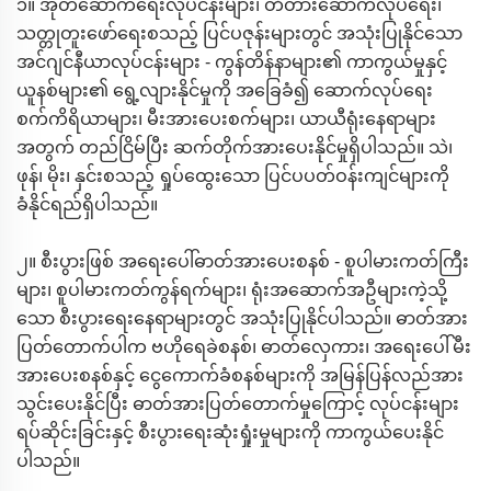
၁။ အုတ်ဆောက်ရေးလုပ်ငန်းများ၊ တံတားဆောက်လုပ်ရေး၊
သတ္တုတူးဖော်ရေးစသည့် ပြင်ပဇုန်းများတွင် အသုံးပြုနိုင်သော
အင်ဂျင်နီယာလုပ်ငန်းများ - ကွန်တိန်နာများ၏ ကာကွယ်မှုနှင့်
ယူနစ်များ၏ ရွေ့လျားနိုင်မှုကို အခြေခံ၍ ဆောက်လုပ်ရေး
စက်ကိရိယာများ၊ မီးအားပေးစက်များ၊ ယာယီရုံးနေရာများ
အတွက် တည်ငြိမ်ပြီး ဆက်တိုက်အားပေးနိုင်မှုရှိပါသည်။ သဲ၊
ဖုန်၊ မိုး၊ နှင်းစသည့် ရှုပ်ထွေးသော ပြင်ပပတ်ဝန်းကျင်များကို
ခံနိုင်ရည်ရှိပါသည်။
၂။ စီးပွားဖြစ် အရေးပေါ်ဓာတ်အားပေးစနစ် - စူပါမားကတ်ကြီး
များ၊ စူပါမားကတ်ကွန်ရက်များ၊ ရုံးအဆောက်အဦများကဲ့သို့
သော စီးပွားရေးနေရာများတွင် အသုံးပြုနိုင်ပါသည်။ ဓာတ်အား
ပြတ်တောက်ပါက ဗဟိုရေခဲစနစ်၊ ဓာတ်လှေကား၊ အရေးပေါ်မီး
အားပေးစနစ်နှင့် ငွေကောက်ခံစနစ်များကို အမြန်ပြန်လည်အား
သွင်းပေးနိုင်ပြီး ဓာတ်အားပြတ်တောက်မှုကြောင့် လုပ်ငန်းများ
ရပ်ဆိုင်းခြင်းနှင့် စီးပွားရေးဆုံးရှုံးမှုများကို ကာကွယ်ပေးနိုင်
ပါသည်။