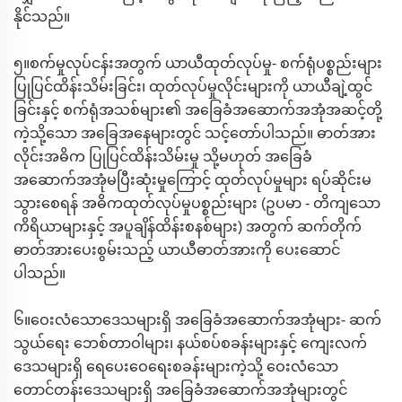
နိုင်သည်။
၅။စက်မှုလုပ်ငန်းအတွက် ယာယီထုတ်လုပ်မှု- စက်ရုံပစ္စည်းများ
ပြုပြင်ထိန်းသိမ်းခြင်း၊ ထုတ်လုပ်မှုလိုင်းများကို ယာယီချဲ့ထွင်
ခြင်းနှင့် စက်ရုံအသစ်များ၏ အခြေခံအဆောက်အအုံအဆင့်တို့
ကဲ့သို့သော အခြေအနေများတွင် သင့်တော်ပါသည်။ ဓာတ်အား
လိုင်းအဓိက ပြုပြင်ထိန်းသိမ်းမှု သို့မဟုတ် အခြေခံ
အဆောက်အအုံမပြီးဆုံးမှုကြောင့် ထုတ်လုပ်မှုများ ရပ်ဆိုင်းမ
သွားစေရန် အဓိကထုတ်လုပ်မှုပစ္စည်းများ (ဥပမာ - တိကျသော
ကိရိယာများနှင့် အပူချိန်ထိန်းစနစ်များ) အတွက် ဆက်တိုက်
ဓာတ်အားပေးစွမ်းသည့် ယာယီဓာတ်အားကို ပေးဆောင်
ပါသည်။
၆။ဝေးလံသောဒေသများရှိ အခြေခံအဆောက်အအုံများ- ဆက်
သွယ်ရေး ဘေစ်တာဝါများ၊ နယ်စပ်စခန်းများနှင့် ကျေးလက်
ဒေသများရှိ ရေပေးဝေရေးစခန်းများကဲ့သို့ ဝေးလံသော
တောင်တန်းဒေသများရှိ အခြေခံအဆောက်အအုံများတွင်