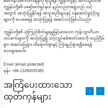
စီမံကိန်းအကောက်ချိန်ကို ရယူရန် ကျွန်ုပ်တို့နှင့် ဆက်သွယ်ပါ။
ကျွန်ုပ်တို့၏ ပရော်ဖက်ရှင်နယ် နည်းပညာအဖွဲ့သည် သင့်
အတွက် အသုံးပြုနိုင်ရန် အကူအညီများနှင့် ဝန်ဆောင်မှုပံ့ပိုးမှု
များကို ပေးစေရန် အသုံးပြုရန် အဆင်သင့်ဖြစ်ပါသည်။
ကျွန်ုပ်တို့၏ ယုံကြည်စိတ်ချရမှုမြင့်မားသော ကုန်းသွားဂီယာ
တပ်စက်များကို အသုံးပြု၍ သင့်လျှပ်စစ်ဓာတ်အားကို တည်ငြိမ်
စွာ၊ အဆင်ပြေစွာ၊ ထိရောက်စွာနှင့် ကြာရှည်စွာရရှိစေရန်
သေချာစေပါ။
Email:
[email protected]
ဖုန်း- +86-13280035385
အကြံပေးထားသော
ထုတ်ကုန်များ