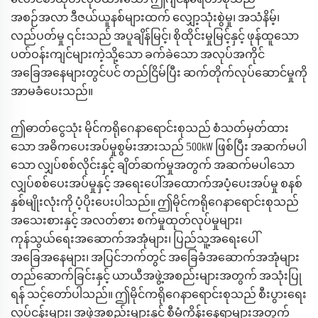
အစဉ်အလာ ဒီဇယ်ယူနစ်များထက် လျှော့သုံးစွဲမှု၊ အသံနိမ့်၊
လည်ပတ်မှု ၎င်းသည် အပူချိန်မြင့်၊ စိုထိုင်းမှုမြင့်နှင့် ဖုန်ထူသော
ပတ်ဝန်းကျင်များကဲ့သို့သော ခက်ခဲသော အလုပ်အကိုင်
အခြေအနေများတွင်ပင် တည်ငြိမ်ပြီး ဆက်တိုက်လုပ်ဆောင်မှုကို
အာမခံပေးသည်။
ဤဓာတ်ငွေသုံး မိုင်ကရိုဂေနာရောင်းစုသည် စံသတ်မှတ်ထား
5
သော အဓိကပေးအပ်မှုစွမ်းအားသည်
00kW ဖြစ်ပြီး အဆက်မပါ
သော လျှပ်စစ်လိုင်းနှင့် ချိတ်ဆက်မှုအတွက် အဆက်မပါသော
လျှပ်စစ်ပေးအပ်မှုနှင့် အရေးပေါ်အထောက်အပံ့ပေးအပ်မှု စနစ်
နှစ်မျိုးလုံးကို ပံ့ပိုးပေးပါသည်။ ဤမိုင်ကရိုဂေနာရောင်းစုသည်
အသေးစားနှင့် အလတ်စား စက်မှုထုတ်လုပ်မှုများ၊
ကုန်သွယ်ရေးအဆောက်အအုံများ၊ ပြည်သူ့အရေးပေါ်
အခြေအနေများ၊ အပြင်ဘက်တွင် အခြေခံအဆောက်အအုံများ
တည်ဆောက်ခြင်းနှင့် ယာယီအဖွဲ့အစည်းများအတွက် အသုံးပြု
ရန် သင့်တော်ပါသည်။ ဤမိုင်ကရိုဂေနာရောင်းစုသည် စီးပွားရေး
လုပ်ငန်းများ၊ အဖွဲ့အစည်းများနှင့် စီမံကိန်းနေရာများအတွက်