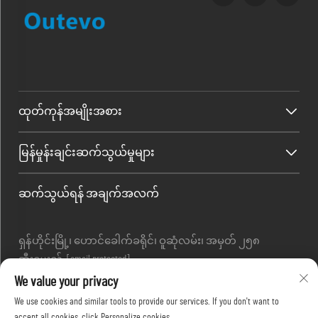
ထုတ်ကုန်အမျိုးအစား
မြန်မှုန်းချင်းဆက်သွယ်မှုများ
ဆက်သွယ်ရန် အချက်အလက်
ရှန်ဟိုင်းမြို့၊ ဟောင်ခေါက်ခရိုင်၊ ဝူဆုံလမ်း၊ အမှတ် ၂၅၈
အီးမေးလ် :
[email protected]
တယ်လီဖုန်း :
+86-13280087620
We value your privacy
တယ်လီဖုန်း :
+86-13280035385
We use cookies and similar tools to provide our services. If you don't want to
တယ်လီဖုန်း :
+86-13280039195
accept all cookies, click Personalize cookies.