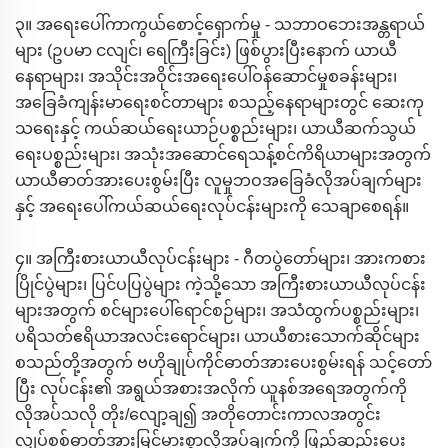
၃။ အရေးပေါ်ကာကွယ်စောင့်ရှောက်မှု - သဘာဝဘေးအန္တရာယ်
များ (ဥပမာ ငလျင်၊ ရေကြီးခြင်း) ဖြစ်ပွားပြီးနောက် ယာယီ
နေရာများ၊ အသိုင်းအဝိုင်းအရေးပေါ်ဝန်ဆောင်မှုစခန်းများ၊
အခြေခံကျန်းမာရေးစင်တာများ စသည့်နေရာများတွင် ဆေးကု
သရေးနှင့် ကယ်ဆယ်ရေးယာဉ်ပစ္စည်းများ၊ ယာယီဆက်သွယ်
ရေးပစ္စည်းများ၊ အသုံးအဆောင်ရေသန့်စင်ကိရိယာများအတွက်
ယာယီဓာတ်အားပေးစွမ်းပြီး လူမှုဘဝအခြေခံလိုအပ်ချက်များ
နှင့် အရေးပေါ်ကယ်ဆယ်ရေးလုပ်ငန်းများကို သေချာစေရန်။
၄။ အကြီးစားယာယီလုပ်ငန်းများ - ဂီတပွဲတော်များ၊ အားကစား
ပြိုင်ပွဲများ၊ ပြင်ပပြပွဲများ ကဲ့သို့သော အကြီးစားယာယီလုပ်ငန်း
များအတွက် စင်များပေါ်ရောင်စဉ်များ၊ အသံထွက်ပစ္စည်းများ၊
ပရိသတ်ဧရိယာအလင်းရောင်များ၊ ယာယီစားသောက်ဆိုင်များ
စသည်တို့အတွက် ဗဟိုချုပ်ကိုင်ဓာတ်အားပေးစွမ်းရန် သင့်တော်
ပြီး လုပ်ငန်း၏ အရွယ်အစားအလိုက် ယူနစ်အရေအတွက်ကို
လိုအပ်သလို တိုး/လျော့ချ၍ အတိုတောင်းကာလအတွင်း
လျှပ်စစ်ဓာတ်အားမြင့်မားစွာလိုအပ်ချက်ကို ဖြည့်ဆည်းပေး