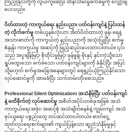
ကြည့်ခြင်းတို့ကို လွယ်ကူစေပြီး ထိန်းသိမ်းမှုခက်ခဲမှုကို လျှော့ချ
ပေးသည်။
ပိတ်ထားတဲ့ ကာကွယ်ရေး နည်းပညာ၊ ပတ်ဝန်းကျင်နဲ့ ပြင်းထန်
တဲ့ လိုက်ဖက်မှု
တစ်ယူနစ်လုံးဟာ အိတ်ပိတ်ထားတဲ့ ဖုန်၊ ရေနဲ့
အသားဓာတ်ကို ကာကွယ်တဲ့ နည်းပညာကို အသုံးပြုပြီး စက်မှု
စံနှုန်း ကာကွယ်မှု အဆင့်ကို ဖြည့်ဆည်းပေးထားပါတယ်။ ၎င်း
သည် အပူချိန်မြင့်၊ စိုထိုင်းမှုမြင့်၊ ဖုန်မှုန့်၊ မိုးနှင့် နှင်းကဲ့သို့သော
ရှုပ်ထွေးသော ခက်ခဲသော ပတ်ဝန်းကျင်များကို ခံနိုင်ပြီး အပြင်
သို့မဟုတ် စက်မှုအခြေအနေများတွင် ရေရှည်ယုံကြည်နိုင်သော
လုပ်ဆောင်မှုကို အာမခံပြီး သက်တမ်းတိုးစေသည်။
Professional Silent Optimization၊ အသံနိမ့်ပြီး ပတ်ဝန်းကျင်
နဲ့ မထိခိုက်တဲ့ လုပ်ဆောင်မှု
အစိတ်အပိုင်းတစ်ခုအဖြစ် အသံ
ကာကွယ်ရေးအဖုံး၊ အဆင့်စုံ အသံချိတ်စနစ်နဲ့ ကျွမ်းကျင် အသံ
စုပ်ယူရေး ပစ္စည်းတွေ တပ်ဆင်ထားပါတယ်။ ဓာတ်ငွေ့
ထုတ်လုပ်ရေးစက်များ၏ ကျယ်ပြန့်သော ဆူညံသံနိမ့်မှုနှင့်
ပေါင်းစပ်၍ ၎င်းသည် လည်ပတ်မှု ဆူညံသံကို သိသိသာသာ