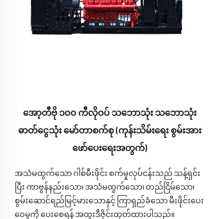
အော့တီဗို ၁၀၀ ကီလိုဝပ် သဘောသုံး သဘောသုံး
ဓာတ်ငွေသုံး မော်တာစက်စု (ကုန်းသိမ်းရေး စွမ်းအား
ဖော်ပေးရေးအတွက်)
အသံမထွက်သော ဂါစ်မီးဖိုင်း စက်မှုလုပ်ငန်းသည် သန့်ရှင်း
ပြီး ကာဗွန်နည်းသော၊ အသံမထွက်သော၊ တည်ငြိမ်သော၊
စွမ်းဆောင်ရည်မြင့်မားသောနှင့် ကြာရှည်ခံသော မီးဖိုင်းပေး
ဝေမှုကို ပေးစေရန် အထူးဒီဇိုင်းထုတ်ထားပါသည်။