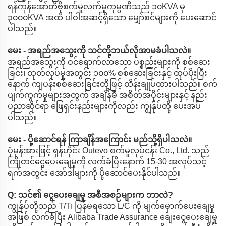
ရန်ကုန်အော်တီဗိုစက်မှုလက်မှုကုမ္ပဏီသည် ၁၀KVA မှ
၃၀၀၀KVA အထိ ပါဝါအဆင့်ရှိသော မျှော်စင်များကို ပေးဆောင်
ပါသည်။
မေး - အရည်အသွေးကို သင်တို့ဘယ်လိုအာမခံပါသလဲ။
အရည်အသွေးကို ဝင်ရောက်လာသော ပစ္စည်းများကို စစ်ဆေး
ခြင်း၊ ထုတ်လုပ်မှုအတွင်း ၁၀၀% စစ်ဆေးခြင်းနှင့် ထုပ်ပိုးပြီး
နောက် ကျပန်းစစ်ဆေးခြင်းတို့ဖြင့် ထိန်းချုပ်ထားပါသည်။ စက်
ပျက်ကွက်မှုများအတွက် အချိန်မီ အစိတ်အပိုင်းများနှင့် နည်း
ပညာဆိုင်ရာ ဖြေရှင်းနည်းများကိုလည်း ကျွန်ုပ်တို့ ပေးအပ်
ပါသည်။
မေး - ပို့ဆောင်ရန် ကြာချိန်အကြောင်း မည်သို့ရှိပါသလဲ။
ပုံမှန်အားဖြင့် ရှန်ဟိုင်း Outevo စက်မှုလုပ်ငန်း Co., Ltd. သည်
ကြိုတင်ငွေပေးချေမှုကို လက်ခံပြီးနောက် 15-30 အလုပ်သင့်
ရက်အတွင်း အော်ဒါများကို ပို့ဆောင်ပေးနိုင်ပါသည်။
Q: သင်၏ ငွေပေးချေမှု အစီအစဉ်များက ဘာလဲ?
ကျွန်ုပ်တို့သည် T/T၊ ပြန်မရသော L/C ကို မျက်မှောက်ပေးချေမှု
အဖြစ် လက်ခံပြီး Alibaba Trade Assurance ချေးငွေပေးချေမှု