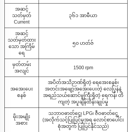
အဆင့်
သတ်မှတ်
၃၆၁ အာမီယာ
Current
အဆင့်
သတ်မှတ်ထား
၅၀ ဟတ်ဇ်
သော အကြိမ်
ရေ
မှတ်တမ်း
1500 rpm
အလျင်
အပိတ်အသိဉာဏ်ရှိတဲ့ ရေအေးစနစ်၊
အအေးပေး
အတင်းအဖျော့အအေးပေးတဲ့ လေပြွန်နဲ့
စနစ်
အရည်သယ်ဆောင်မှုကြီးရှိတဲ့ ရေကန်၊ တိ
ကျတဲ့ အပူချိန်ထိန်းချုပ်မှု
သဘာဝဓာတ်ငွေ့၊ LPG၊ ဇီဝဓာတ်ငွေ့
မိုးအမျိုး
(အလိုက်သင့်ပြုပြင်မှုအရ လောင်စာပေါင်း
အစား
စုံအတွက် ပြုပြင်နိုင်သည်)