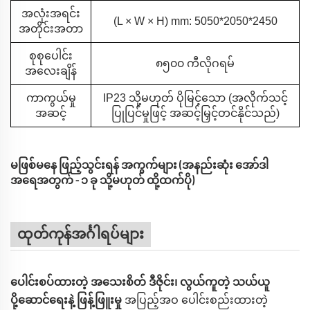
အလုံးအရင်း
(L × W × H) mm: 5050*2050*2450
အတိုင်းအတာ
စုစုပေါင်း
၈၅၀၀ ကီလိုဂရမ်
အလေးချိန်
ကာကွယ်မှု
IP23 သို့မဟုတ် ပိုမြင့်သော (အလိုက်သင့်
အဆင့်
ပြုပြင်မှုဖြင့် အဆင့်မြှင့်တင်နိုင်သည်)
မဖြစ်မနေ ဖြည့်သွင်းရန် အကွက်များ (အနည်းဆုံး အော်ဒါ
အရေအတွက် - ၁ ခု သို့မဟုတ် ထို့ထက်ပို)
ထုတ်ကုန်အင်္ဂါရပ်များ
ပေါင်းစပ်ထားတဲ့ အသေးစိတ် ဒီဇိုင်း၊ လွယ်ကူတဲ့ သယ်ယူ
ပို့ဆောင်ရေးနဲ့ ဖြန့်ဖြူးမှု
အပြည့်အဝ ပေါင်းစည်းထားတဲ့