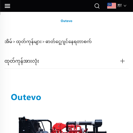
MY
အိမ် >
ထုတ်ကုန်များ
>
ဓာတ်ငွေ့ဂျင်နေရတာစက်
ထုတ်ကုန်အားလုံး