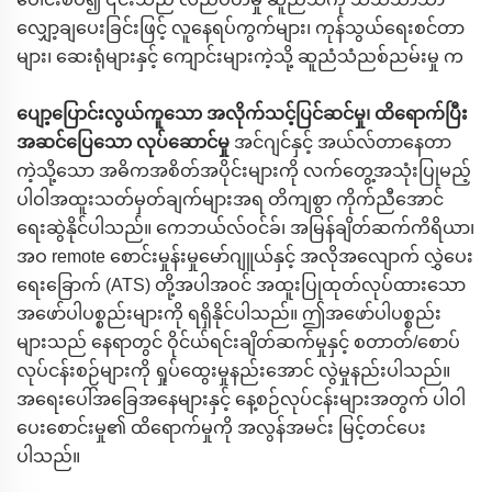
လျှော့ချပေးခြင်းဖြင့် လူနေရပ်ကွက်များ၊ ကုန်သွယ်ရေးစင်တာ
များ၊ ဆေးရုံများနှင့် ကျောင်းများကဲ့သို့ ဆူညံသံညစ်ညမ်းမှု က
ပျော့ပြောင်းလွယ်ကူသော အလိုက်သင့်ပြင်ဆင်မှု၊ ထိရောက်ပြီး
အဆင်ပြေသော လုပ်ဆောင်မှု
အင်ဂျင်နှင့် အယ်လ်တာနေတာ
ကဲ့သို့သော အဓိကအစိတ်အပိုင်းများကို လက်တွေ့အသုံးပြုမည့်
ပါဝါအထူးသတ်မှတ်ချက်များအရ တိကျစွာ ကိုက်ညီအောင်
ရေးဆွဲနိုင်ပါသည်။ ကေဘယ်လ်ဝင်ခ်၊ အမြန်ချိတ်ဆက်ကိရိယာ၊
အဝ remote စောင်းမှုန်းမှုမော်ဂျူယ်နှင့် အလိုအလျောက် လွှဲပေး
ရေးခြောက် (ATS) တို့အပါအဝင် အထူးပြုထုတ်လုပ်ထားသော
အဖော်ပါပစ္စည်းများကို ရရှိနိုင်ပါသည်။ ဤအဖော်ပါပစ္စည်း
များသည် နေရာတွင် ဝိုင်ယ်ရင်းချိတ်ဆက်မှုနှင့် စတာတ်/စောပ်
လုပ်ငန်းစဉ်များကို ရှုပ်ထွေးမှုနည်းအောင် လွဲမှုနည်းပါသည်။
အရေးပေါ်အခြေအနေများနှင့် နေ့စဉ်လုပ်ငန်းများအတွက် ပါဝါ
ပေးစောင်းမှု၏ ထိရောက်မှုကို အလွန်အမင်း မြင့်တင်ပေး
ပါသည်။