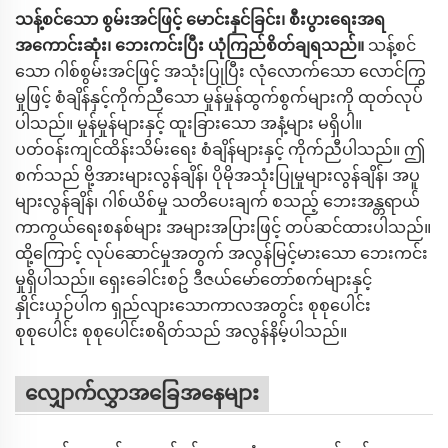
သန့်စင်သော စွမ်းအင်ဖြင့် မောင်းနှင်ခြင်း၊ စီးပွားရေးအရ
အကောင်းဆုံး၊ ဘေးကင်းပြီး ယုံကြည်စိတ်ချရသည်။
သန့်စင်
သော ဂါစ်စွမ်းအင်ဖြင့် အသုံးပြုပြီး လုံလောက်သော လောင်ကြွ
မှုဖြင့် စံချိန်နှင့်ကိုက်ညီသော မှုန်မှုန်ထွက်စွက်များကို ထုတ်လုပ်
ပါသည်။ မှုန်မှုန်များနှင့် ထူးခြားသော အနံ့များ မရှိပါ။
ပတ်ဝန်းကျင်ထိန်းသိမ်းရေး စံချိန်များနှင့် ကိုက်ညီပါသည်။ ဤ
စက်သည် ဗို့အားများလွန်ချိန်၊ ပိုမိုအသုံးပြုမှုများလွန်ချိန်၊ အပူ
များလွန်ချိန်၊ ဂါစ်ယိစ်မှု သတိပေးချက် စသည့် ဘေးအန္တရာယ်
ကာကွယ်ရေးစနစ်များ အများအပြားဖြင့် တပ်ဆင်ထားပါသည်။
ထို့ကြောင့် လုပ်ဆောင်မှုအတွက် အလွန်မြင့်မားသော ဘေးကင်း
မှုရှိပါသည်။ ရှေးခေါင်းစဥ် ဒီဇယ်မော်တော်စက်များနှင့်
နှိုင်းယှဉ်ပါက ရှည်လျားသောကာလအတွင်း စုစုပေါင်း
စုစုပေါင်း စုစုပေါင်းစရိတ်သည် အလွန်နိမ့်ပါသည်။
လျှောက်လွှာအခြေအနေများ