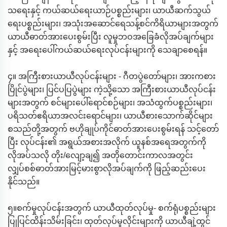
သရေးနှင့် ကယ်ဆယ်ရေးယာဉ်ပစ္စည်းများ၊ ယာယီဆက်သွယ်
ရေးပစ္စည်းများ၊ အသုံးအဆောင်ရေသန့်စင်ကိရိယာများအတွက်
ယာယီဓာတ်အားပေးစွမ်းပြီး လူမှုဘဝအခြေခံလိုအပ်ချက်များ
နှင့် အရေးပေါ်ကယ်ဆယ်ရေးလုပ်ငန်းများကို သေချာစေရန်။
၄။ အကြီးစားယာယီလုပ်ငန်းများ - ဂီတပွဲတော်များ၊ အားကစား
ပြိုင်ပွဲများ၊ ပြင်ပပြပွဲများ ကဲ့သို့သော အကြီးစားယာယီလုပ်ငန်း
များအတွက် စင်များပေါ်ရောင်စဉ်များ၊ အသံထွက်ပစ္စည်းများ၊
ပရိသတ်ဧရိယာအလင်းရောင်များ၊ ယာယီစားသောက်ဆိုင်များ
စသည်တို့အတွက် ဗဟိုချုပ်ကိုင်ဓာတ်အားပေးစွမ်းရန် သင့်တော်
ပြီး လုပ်ငန်း၏ အရွယ်အစားအလိုက် ယူနစ်အရေအတွက်ကို
လိုအပ်သလို တိုး/လျော့ချ၍ အတိုတောင်းကာလအတွင်း
လျှပ်စစ်ဓာတ်အားမြင့်မားစွာလိုအပ်ချက်ကို ဖြည့်ဆည်းပေး
နိုင်သည်။
၅။စက်မှုလုပ်ငန်းအတွက် ယာယီထုတ်လုပ်မှု- စက်ရုံပစ္စည်းများ
ပြုပြင်ထိန်းသိမ်းခြင်း၊ ထုတ်လုပ်မှုလိုင်းများကို ယာယီချဲ့ထွင်