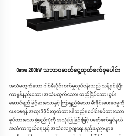
Outvo 200kW သဘာဝဓာတ်ငွေ့ထုတ်စက်စုပေါင်း
အသံမထွက်သော ဂါစ်မီးဖိုင်း စက်မှုလုပ်ငန်းသည် သန့်ရှင်းပြီး
ကာဗွန်နည်းသော၊ အသံမထွက်သော၊ တည်ငြိမ်သော၊ စွမ်း
ဆောင်ရည်မြင့်မားသောနှင့် ကြာရှည်ခံသော မီးဖိုင်းပေးဝေမှုကို
ပေးစေရန် အထူးဒီဇိုင်းထုတ်ထားပါသည်။ ပေါင်းစပ်ထားသော
စုပ်ထားသော ဖွဲ့စည်းပုံကို အသုံးပြုခြင်းဖြင့် ပရော်ဖက်ရှင်နယ်
အသံကာကွယ်ရေးနှင့် အသံလျော့ချရေး နည်းပညာများ၊