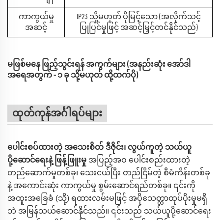
ကာကွယ်မှု
IP23 သို့မဟုတ် ပိုမြင့်သော (အလိုက်သင့်
အဆင့်
ပြုပြင်မှုဖြင့် အဆင့်မြှင့်တင်နိုင်သည်)
မဖြစ်မနေ ဖြည့်သွင်းရန် အကွက်များ (အနည်းဆုံး အော်ဒါ
အရေအတွက် - ၁ ခု သို့မဟုတ် ထို့ထက်ပို)
ထုတ်ကုန်အင်္ဂါရပ်များ
ပေါင်းစပ်ထားတဲ့ အသေးစိတ် ဒီဇိုင်း၊ လွယ်ကူတဲ့ သယ်ယူ
ပို့ဆောင်ရေးနဲ့ ဖြန့်ဖြူးမှု
အပြည့်အဝ ပေါင်းစည်းထားတဲ့
တည်ဆောက်မှုတစ်ခု၊ သေးငယ်ပြီး တည်ငြိမ်တဲ့ စီမံကိန်းတစ်ခု
နဲ့ အကောင်းဆုံး ကာကွယ်မှု စွမ်းဆောင်ရည်တစ်ခု။ ၎င်းကို
အထူးအခြေခံ (သို့) ရထားလမ်းမဖြင့် အပိုသေတ္တာထုပ်ပိုးမှုမရှိ
ဘဲ အမြန်သယ်ဆောင်နိုင်သည်။ ၎င်းသည် သယ်ယူပို့ဆောင်ရေး