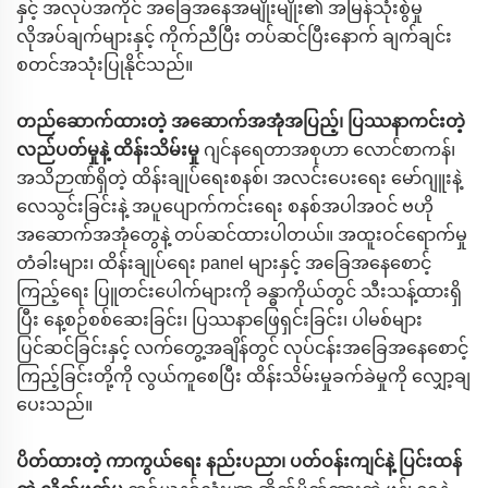
နှင့် အလုပ်အကိုင် အခြေအနေအမျိုးမျိုး၏ အမြန်သုံးစွဲမှု
လိုအပ်ချက်များနှင့် ကိုက်ညီပြီး တပ်ဆင်ပြီးနောက် ချက်ချင်း
စတင်အသုံးပြုနိုင်သည်။
တည်ဆောက်ထားတဲ့ အဆောက်အအုံအပြည့်၊ ပြဿနာကင်းတဲ့
လည်ပတ်မှုနဲ့ ထိန်းသိမ်းမှု
ဂျင်နရေတာအစုဟာ လောင်စာကန်၊
အသိဉာဏ်ရှိတဲ့ ထိန်းချုပ်ရေးစနစ်၊ အလင်းပေးရေး မော်ဂျူးနဲ့
လေသွင်းခြင်းနဲ့ အပူပျောက်ကင်းရေး စနစ်အပါအဝင် ဗဟို
အဆောက်အအုံတွေနဲ့ တပ်ဆင်ထားပါတယ်။ အထူးဝင်ရောက်မှု
တံခါးများ၊ ထိန်းချုပ်ရေး panel များနှင့် အခြေအနေစောင့်
ကြည့်ရေး ပြူတင်းပေါက်များကို ခန္ဓာကိုယ်တွင် သီးသန့်ထားရှိ
ပြီး နေ့စဉ်စစ်ဆေးခြင်း၊ ပြဿနာဖြေရှင်းခြင်း၊ ပါမစ်များ
ပြင်ဆင်ခြင်းနှင့် လက်တွေ့အချိန်တွင် လုပ်ငန်းအခြေအနေစောင့်
ကြည့်ခြင်းတို့ကို လွယ်ကူစေပြီး ထိန်းသိမ်းမှုခက်ခဲမှုကို လျှော့ချ
ပေးသည်။
ပိတ်ထားတဲ့ ကာကွယ်ရေး နည်းပညာ၊ ပတ်ဝန်းကျင်နဲ့ ပြင်းထန်