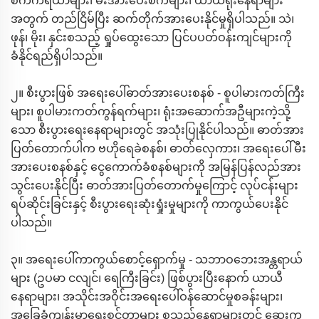
စက်ကိရိယာများ၊ မီးအားပေးစက်များ၊ ယာယီရုံးနေရာများ
အတွက် တည်ငြိမ်ပြီး ဆက်တိုက်အားပေးနိုင်မှုရှိပါသည်။ သဲ၊
ဖုန်၊ မိုး၊ နှင်းစသည့် ရှုပ်ထွေးသော ပြင်ပပတ်ဝန်းကျင်များကို
ခံနိုင်ရည်ရှိပါသည်။
၂။ စီးပွားဖြစ် အရေးပေါ်ဓာတ်အားပေးစနစ် - စူပါမားကတ်ကြီး
များ၊ စူပါမားကတ်ကွန်ရက်များ၊ ရုံးအဆောက်အဦများကဲ့သို့
သော စီးပွားရေးနေရာများတွင် အသုံးပြုနိုင်ပါသည်။ ဓာတ်အား
ပြတ်တောက်ပါက ဗဟိုရေခဲစနစ်၊ ဓာတ်လှေကား၊ အရေးပေါ်မီး
အားပေးစနစ်နှင့် ငွေကောက်ခံစနစ်များကို အမြန်ပြန်လည်အား
သွင်းပေးနိုင်ပြီး ဓာတ်အားပြတ်တောက်မှုကြောင့် လုပ်ငန်းများ
ရပ်ဆိုင်းခြင်းနှင့် စီးပွားရေးဆုံးရှုံးမှုများကို ကာကွယ်ပေးနိုင်
ပါသည်။
၃။ အရေးပေါ်ကာကွယ်စောင့်ရှောက်မှု - သဘာဝဘေးအန္တရာယ်
များ (ဥပမာ ငလျင်၊ ရေကြီးခြင်း) ဖြစ်ပွားပြီးနောက် ယာယီ
နေရာများ၊ အသိုင်းအဝိုင်းအရေးပေါ်ဝန်ဆောင်မှုစခန်းများ၊
အခြေခံကျန်းမာရေးစင်တာများ စသည့်နေရာများတွင် ဆေးကု