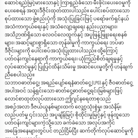
ဆောင်ရည်မြင့်မားသောနှင့် ကြာရှည်ခံသော မီးဖိုင်းပေးဝေမှုကို
ပေးစေရန် အထူးဒီဇိုင်းထုတ်ထားပါသည်။ ပေါင်းစပ်ထားသော
စုပ်ထားသော ဖွဲ့စည်းပုံကို အသုံးပြုခြင်းဖြင့် ပရော်ဖက်ရှင်နယ်
အသံကာကွယ်ရေးနှင့် အသံလျော့ချရေး နည်းပညာများ၊
အသိဉာဏ်ရှိသော လေဝင်လေထွက်နှင့် အပူဖြန့်ဖြူးရေးစနစ်
များ၊ အဆင့်များစွာရှိသော တုန်ခါမှုကို ကာကွယ်ရေး ဘပ်ဖာ
ဒီဇိုင်းများကို ပေါင်းစပ်အသုံးပြုထားပါသည်။ ထို့ကြောင့်
ပတ်ဝန်းကျင်နေရာကို ကာကွယ်ရေး၊ ယုံကြည်စိတ်ချရမှုနှင့်
လုပ်ဆောင်မှုနှင့် ပြုပြင်ထိန်းသိမ်းမှု အဆင်ပေးမှုတို့ကို ဟန်ချက်
ညီစေပါသည်။
သဘာဝဓာတ်ငွေ့၊ အရည်ပျော်ရေနံဓာတ်ငွေ့ (LPG) နှင့် ဇီဝဓာတ်ငွေ့
အပါအဝင် သန့်ရှင်းသော ဓာတ်ငွေ့ဓာတ်ငွေ့ရင်းမြစ်များဖြင့်
လောင်စာထုတ်လုပ်ထားသော ဤဂျင်နရေတာစုသည်
အစဉ်အလာ ဒီဇယ်ယူနစ်များထက် လျှော့သုံးစွဲမှု၊ အသံနိမ့်၊
လည်ပတ်မှု ၎င်းသည် အပူချိန်မြင့်၊ စိုထိုင်းမှုမြင့်နှင့် ဖုန်ထူသော
ပတ်ဝန်းကျင်များကဲ့သို့သော ခက်ခဲသော အလုပ်အကိုင်
အခြေအနေများတွင်ပင် တည်ငြိမ်ပြီး ဆက်တိုက်လုပ်ဆောင်မှုကို