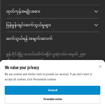
ထုတ်ကုန်အမျိုးအစား
မြန်မှုန်းချင်းဆက်သွယ်မှုများ
ဆက်သွယ်ရန် အချက်အလက်
ရှန်ဟိုင်းမြို့၊ ဟောင်ခေါက်ခရိုင်၊ ဝူဆုံလမ်း၊ အမှတ် ၂၅၈
အီးမေးလ် :
[email protected]
တယ်လီဖုန်း :
+86-13280087620
We value your privacy
တယ်လီဖုန်း :
+86-13280035385
We use cookies and similar tools to provide our services. If you don't want to
တယ်လီဖုန်း :
+86-13280039195
accept all cookies, click Personalize cookies.
Accept all
မူပိုင်ခွင့် © ၂၀၂၅၊ ရှန်ဟိုင်း Outevo စက်ယန္တရား Co., Ltd မှ -
လျှို့ဝှက်မှု
Personalize cookies
မူဝါဒ