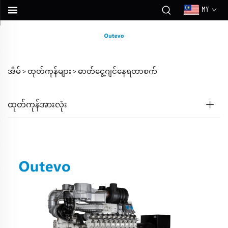
MY
အိမ် >
ထုတ်ကုန်များ
>
ဓာတ်ငွေ့ဂျင်နေရတာစက်
ထုတ်ကုန်အားလုံး