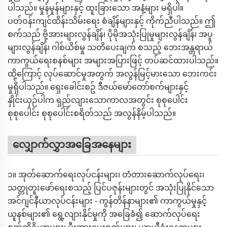
ပါသည်။ မှုန်မှုန်များနှင့် ထူးခြားသော အနံ့များ မရှိပါ။
ပတ်ဝန်းကျင်ထိန်းသိမ်းရေး စံချိန်များနှင့် ကိုက်ညီပါသည်။ ဤ
စက်သည် ဗို့အားများလွန်ချိန်၊ ပိုမိုအသုံးပြုမှုများလွန်ချိန်၊ အပူ
များလွန်ချိန်၊ ဂါစ်ယိစ်မှု သတိပေးချက် စသည့် ဘေးအန္တရာယ်
ကာကွယ်ရေးစနစ်များ အများအပြားဖြင့် တပ်ဆင်ထားပါသည်။
ထို့ကြောင့် လုပ်ဆောင်မှုအတွက် အလွန်မြင့်မားသော ဘေးကင်း
မှုရှိပါသည်။ ရှေးခေါင်းစဥ် ဒီဇယ်မော်တော်စက်များနှင့်
နှိုင်းယှဉ်ပါက ရှည်လျားသောကာလအတွင်း စုစုပေါင်း
စုစုပေါင်း စုစုပေါင်းစရိတ်သည် အလွန်နိမ့်ပါသည်။
လျှောက်လွှာအခြေအနေများ
၁။ အုတ်ဆောက်ရေးလုပ်ငန်းများ၊ တံတားဆောက်လုပ်ရေး၊
သတ္တုတူးဖော်ရေးစသည့် ပြင်ပဇုန်းများတွင် အသုံးပြုနိုင်သော
အင်ဂျင်နီယာလုပ်ငန်းများ - ကွန်တိန်နာများ၏ ကာကွယ်မှုနှင့်
ယူနစ်များ၏ ရွေ့လျားနိုင်မှုကို အခြေခံ၍ ဆောက်လုပ်ရေး