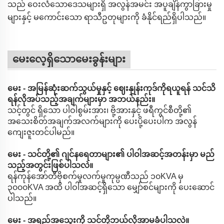
သည် ဝေးလံသောဒေသများရှိ အလွန်အမင်း အပူချိန်ကွာခြားမှု
များနှင့် မကောင်းသော ရာသီဥတုများကို ခံနိုင်ရည်ရှိပါသည်။
မေးလေ့ရှိသောမေးခွန်းများ
မေး - အမြန်ဆုံးဆက်သွယ်မှုနှင့် ဈေးနှုန်းကုဒ်ကိုရယူရန် သင်သိ
ရန်လိုအပ်သည့်အချက်များမှာ အဘယ်နည်း။
သင့်တွင် ရှိသော ပါဝါစွမ်းအား၊ ဗို့အားနှင့် ဖရီကွင်စီတို့၏
အသေးစိတ်အချက်အလက်များကို ပေးပို့ပေးပါက အလွန်
ကျေးဇူးတင်ပါမည်။
မေး - သင်တို့၏ ဂျင်နရေတာများ၏ ပါဝါအဆင့်အတန်းမှာ မည်
သည့်အတွင်းဖြစ်ပါသလဲ။
ရန်ကုန်အော်တီဗိုစက်မှုလက်မှုကုမ္ပဏီသည် ၁၀KVA မှ
၃၀၀၀KVA အထိ ပါဝါအဆင့်ရှိသော မျှော်စင်များကို ပေးဆောင်
ပါသည်။
မေး - အရည်အသွေးကို သင်တို့ဘယ်လိုအာမခံပါသလဲ။