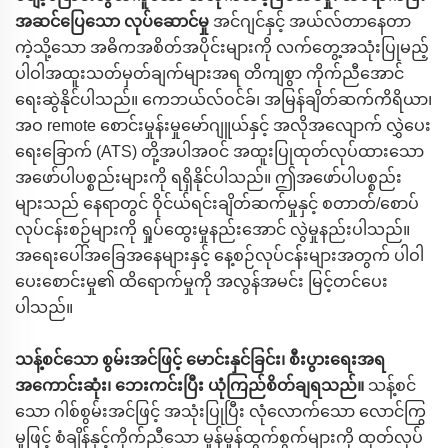
အဆင်ပြေသော လုပ်ဆောင်မှု
အင်ဂျင်နှင့် အယ်လ်တာနေတာ
ကဲ့သို့သော အဓိကအစိတ်အပိုင်းများကို လက်တွေ့အသုံးပြုမည့်
ပါဝါအထူးသတ်မှတ်ချက်များအရ တိကျစွာ ကိုက်ညီအောင်
ရေးဆွဲနိုင်ပါသည်။ ကေဘယ်လ်ဝင်ခ်၊ အမြန်ချိတ်ဆက်ကိရိယာ၊
အဝ remote စောင်းမှုန်းမှုမော်ဂျူယ်နှင့် အလိုအလျောက် လွှဲပေး
ရေးခြောက် (ATS) တို့အပါအဝင် အထူးပြုထုတ်လုပ်ထားသော
အဖော်ပါပစ္စည်းများကို ရရှိနိုင်ပါသည်။ ဤအဖော်ပါပစ္စည်း
များသည် နေရာတွင် ဝိုင်ယ်ရင်းချိတ်ဆက်မှုနှင့် စတာတ်/စောပ်
လုပ်ငန်းစဉ်များကို ရှုပ်ထွေးမှုနည်းအောင် လွဲမှုနည်းပါသည်။
အရေးပေါ်အခြေအနေများနှင့် နေ့စဉ်လုပ်ငန်းများအတွက် ပါဝါ
ပေးစောင်းမှု၏ ထိရောက်မှုကို အလွန်အမင်း မြင့်တင်ပေး
ပါသည်။
သန့်စင်သော စွမ်းအင်ဖြင့် မောင်းနှင်ခြင်း၊ စီးပွားရေးအရ
အကောင်းဆုံး၊ ဘေးကင်းပြီး ယုံကြည်စိတ်ချရသည်။
သန့်စင်
သော ဂါစ်စွမ်းအင်ဖြင့် အသုံးပြုပြီး လုံလောက်သော လောင်ကြွ
မှုဖြင့် စံချိန်နှင့်ကိုက်ညီသော မှုန်မှုန်ထွက်စွက်များကို ထုတ်လုပ်