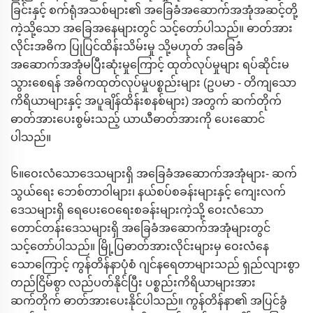
ခြင်းနှင့် စက်ရုံအသစ်များ၏ အခြေခံအဆောက်အအုံအဆင့်တို့
ကဲ့သို့သော အခြေအနေများတွင် သင့်တော်ပါသည်။ ဓာတ်အား
လိုင်းအဓိက ပြုပြင်ထိန်းသိမ်းမှု သို့မဟုတ် အခြေခံ
အဆောက်အအုံမပြီးဆုံးမှုကြောင့် ထုတ်လုပ်မှုများ ရပ်ဆိုင်းမ
သွားစေရန် အဓိကထုတ်လုပ်မှုပစ္စည်းများ (ဥပမာ - တိကျသော
ကိရိယာများနှင့် အပူချိန်ထိန်းစနစ်များ) အတွက် ဆက်တိုက်
ဓာတ်အားပေးစွမ်းသည့် ယာယီဓာတ်အားကို ပေးဆောင်
ပါသည်။
၆။ဝေးလံသောဒေသများရှိ အခြေခံအဆောက်အအုံများ- ဆက်
သွယ်ရေး ဘေစ်တာဝါများ၊ နယ်စပ်စခန်းများနှင့် ကျေးလက်
ဒေသများရှိ ရေပေးဝေရေးစခန်းများကဲ့သို့ ဝေးလံသော
တောင်တန်းဒေသများရှိ အခြေခံအဆောက်အအုံများတွင်
သင့်တော်ပါသည်။ မြို့ပြဓာတ်အားလိုင်းများမှ ဝေးလံနေ
သောကြောင့် ကွန်တိန်နာပုံစံ ဂျင်နရေတာများသည် ရှည်လျားစွာ
တည်ငြိမ်စွာ လည်ပတ်နိုင်ပြီး ပစ္စည်းကိရိယာများအား
ဆက်တိုက် ဓာတ်အားပေးနိုင်ပါသည်။ ကွန်တိန်နာ၏ အပြင်ခွံ