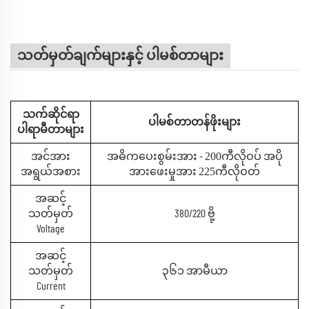
သတ်မှတ်ချက်များနှင့် ပါမစ်တာများ
သက်ဆိုင်ရာ
ပါမစ်တာတန်ဖိုးများ
ပါရာမီတာများ
200
အင်အား
အဓိကပေးစွမ်းအား -
ကီလိုဝပ် အပို
225
အရွယ်အစား
အားဖေးမှုအား
ကီလိုဝတ်
အဆင့်
သတ်မှတ်
380/220 ဗို့
Voltage
အဆင့်
သတ်မှတ်
၃၆၁ အာမီယာ
Current