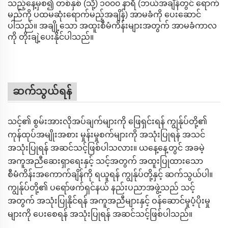
သည့်နေ့မှစ၍ တစ်နှစ် (သို့) ၁၀၀၀ နာရီ (ဘယ်အချိန်တွင် ရောက်
မည်ကို ပထမဆုံးရောက်မည့်အချိန်) အာမခံကို ပေးဆောင်
ပါသည်။ အချို့သော အထူးစီမံကိန်းများအတွက် အာမခံကာလ
ကို တိုးချဲ့ပေးနိုင်ပါသည်။
ဆက်သွယ်ရန်
သင့်၏ စွမ်းအားလိုအပ်ချက်များကို ဖြေရှင်းရန် ကျွန်ုပ်တို့၏
ကုန်ထုပ်အမျိုးအစား မှုန်းမှုစက်များကို အသုံးပြုရန် အသင်
အသုံးပြုရန် အဆင်သင့်ဖြစ်ပါသလား။ ယနေ့နေ့တွင် အခမဲ့
အကူအညီဆေးရှာရေးနှင့် သင့်အတွက် အထူးပြုထားသော
စီမံကိန်းအကောက်ချိန်ကို ရယူရန် ကျွန်ုပ်တို့နှင့် ဆက်သွယ်ပါ။
ကျွန်ုပ်တို့၏ ပရော်ဖက်ရှင်နယ် နည်းပညာအဖွဲ့သည် သင့်
အတွက် အသုံးပြုနိုင်ရန် အကူအညီများနှင့် ဝန်ဆောင်မှုပံ့ပိုးမှု
များကို ပေးစေရန် အသုံးပြုရန် အဆင်သင့်ဖြစ်ပါသည်။