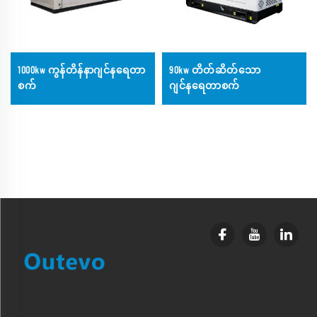
1000kw ကွန်တိန်နာဂျင်နရေတာ
90kw တိတ်ဆိတ်သော
စက်
ဂျင်နရေတာစက်