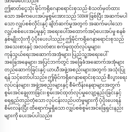
အာမခံပေးသည်။
ဤဓာတ်ငွေသုံး မိုင်ကရိုဂေနာရောင်းစုသည် စံသတ်မှတ်ထား
5
သော အဓိကပေးအပ်မှုစွမ်းအားသည်
00kW ဖြစ်ပြီး အဆက်မပါ
သော လျှပ်စစ်လိုင်းနှင့် ချိတ်ဆက်မှုအတွက် အဆက်မပါသော
လျှပ်စစ်ပေးအပ်မှုနှင့် အရေးပေါ်အထောက်အပံ့ပေးအပ်မှု စနစ်
နှစ်မျိုးလုံးကို ပံ့ပိုးပေးပါသည်။ ဤမိုင်ကရိုဂေနာရောင်းစုသည်
အသေးစားနှင့် အလတ်စား စက်မှုထုတ်လုပ်မှုများ၊
ကုန်သွယ်ရေးအဆောက်အအုံများ၊ ပြည်သူ့အရေးပေါ်
အခြေအနေများ၊ အပြင်ဘက်တွင် အခြေခံအဆောက်အအုံများ
တည်ဆောက်ခြင်းနှင့် ယာယီအဖွဲ့အစည်းများအတွက် အသုံးပြု
ရန် သင့်တော်ပါသည်။ ဤမိုင်ကရိုဂေနာရောင်းစုသည် စီးပွားရေး
လုပ်ငန်းများ၊ အဖွဲ့အစည်းများနှင့် စီမံကိန်းနေရာများအတွက်
စွမ်းအင်ချွေတာခြင်း၊ စွမ်းအင်ထုတ်လုပ်မှုလျော့နည်းခြင်းနှင့်
ရေရှည်တည်တံ့သော လုပ်ငန်းလည်ပတ်မှုများကို ပံ့ပိုးပေးရန်
စိမ်းလန်းပြီး ထိရောက်မှုရှိသော လျှပ်စစ်စွမ်းအင်ဖြေရှင်းနည်း
များကို ပေးအပ်ပါသည်။