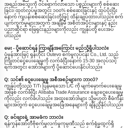
အရည်အသွေးကို ဝင်ရောက်လာသော ပစ္စည်းများကို စစ်ဆေး
ခြင်း၊ ထုတ်လုပ်မှုအတွင်း ၁၀၀% စစ်ဆေးခြင်းနှင့် ထုပ်ပိုးပြီး
နောက် ကျပန်းစစ်ဆေးခြင်းတို့ဖြင့် ထိန်းချုပ်ထားပါသည်။ စက်
ပျက်ကွက်မှုများအတွက် အချိန်မီ အစိတ်အပိုင်းများနှင့် နည်း
ပညာဆိုင်ရာ ဖြေရှင်းနည်းများကိုလည်း ကျွန်ုပ်တို့ ပေးအပ်
ပါသည်။
မေး - ပို့ဆောင်ရန် ကြာချိန်အကြောင်း မည်သို့ရှိပါသလဲ။
ပုံမှန်အားဖြင့် ရှန်ဟိုင်း Outevo စက်မှုလုပ်ငန်း Co., Ltd. သည်
ကြိုတင်ငွေပေးချေမှုကို လက်ခံပြီးနောက် 15-30 အလုပ်သင့်
ရက်အတွင်း အော်ဒါများကို ပို့ဆောင်ပေးနိုင်ပါသည်။
Q: သင်၏ ငွေပေးချေမှု အစီအစဉ်များက ဘာလဲ?
ကျွန်ုပ်တို့သည် T/T၊ ပြန်မရသော L/C ကို မျက်မှောက်ပေးချေမှု
အဖြစ် လက်ခံပြီး Alibaba Trade Assurance ချေးငွေပေးချေမှု
ကိုလည်း လက်ခံပါသည်။ အထူးအော်ဒါများ သို့မဟုတ် စီမံကိန်း
များအတွက် ငွေပေးချေမှုအခြေအနေများကို ချိန်ညှိနိုင်ပါသည်။
Q: ခင်ဗျားရဲ့ အာမခံက ဘာလဲ။
ရန်ကုန်အော်တီဗိုစက်မှုလက်မှုကုမ္ပဏီသည် စက်ရုံမှထွက်ရှိ