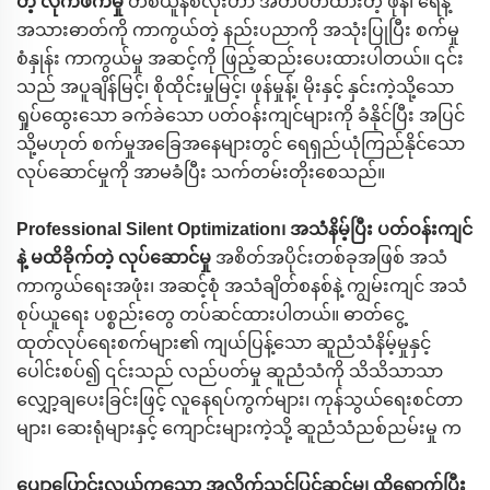
တဲ့ လိုက်ဖက်မှု
တစ်ယူနစ်လုံးဟာ အိတ်ပိတ်ထားတဲ့ ဖုန်၊ ရေနဲ့
အသားဓာတ်ကို ကာကွယ်တဲ့ နည်းပညာကို အသုံးပြုပြီး စက်မှု
စံနှုန်း ကာကွယ်မှု အဆင့်ကို ဖြည့်ဆည်းပေးထားပါတယ်။ ၎င်း
သည် အပူချိန်မြင့်၊ စိုထိုင်းမှုမြင့်၊ ဖုန်မှုန့်၊ မိုးနှင့် နှင်းကဲ့သို့သော
ရှုပ်ထွေးသော ခက်ခဲသော ပတ်ဝန်းကျင်များကို ခံနိုင်ပြီး အပြင်
သို့မဟုတ် စက်မှုအခြေအနေများတွင် ရေရှည်ယုံကြည်နိုင်သော
လုပ်ဆောင်မှုကို အာမခံပြီး သက်တမ်းတိုးစေသည်။
Professional Silent Optimization၊ အသံနိမ့်ပြီး ပတ်ဝန်းကျင်
နဲ့ မထိခိုက်တဲ့ လုပ်ဆောင်မှု
အစိတ်အပိုင်းတစ်ခုအဖြစ် အသံ
ကာကွယ်ရေးအဖုံး၊ အဆင့်စုံ အသံချိတ်စနစ်နဲ့ ကျွမ်းကျင် အသံ
စုပ်ယူရေး ပစ္စည်းတွေ တပ်ဆင်ထားပါတယ်။ ဓာတ်ငွေ့
ထုတ်လုပ်ရေးစက်များ၏ ကျယ်ပြန့်သော ဆူညံသံနိမ့်မှုနှင့်
ပေါင်းစပ်၍ ၎င်းသည် လည်ပတ်မှု ဆူညံသံကို သိသိသာသာ
လျှော့ချပေးခြင်းဖြင့် လူနေရပ်ကွက်များ၊ ကုန်သွယ်ရေးစင်တာ
များ၊ ဆေးရုံများနှင့် ကျောင်းများကဲ့သို့ ဆူညံသံညစ်ညမ်းမှု က
ပျော့ပြောင်းလွယ်ကူသော အလိုက်သင့်ပြင်ဆင်မှု၊ ထိရောက်ပြီး