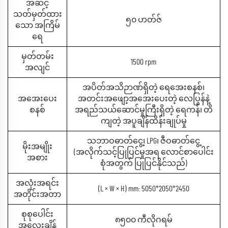
အဆင့်
သတ်မှတ်ထား
၅၀ ဟတ်ဇ်
သော အကြိမ်
ရေ
မှတ်တမ်း
1500 rpm
အလျင်
အပိတ်အသိဉာဏ်ရှိတဲ့ ရေအေးစနစ်၊
အအေးပေး
အတင်းအဖျော့အအေးပေးတဲ့ လေပြွန်နဲ့
စနစ်
အရည်သယ်ဆောင်မှုကြီးရှိတဲ့ ရေကန်၊ တိ
ကျတဲ့ အပူချိန်ထိန်းချုပ်မှု
သဘာဝဓာတ်ငွေ့၊ LPG၊ ဇီဝဓာတ်ငွေ့
မိုးအမျိုး
(အလိုက်သင့်ပြုပြင်မှုအရ လောင်စာပေါင်း
အစား
စုံအတွက် ပြုပြင်နိုင်သည်)
အလုံးအရင်း
(L × W × H) mm: 5050*2050*2450
အတိုင်းအတာ
စုစုပေါင်း
၈၅၀၀ ကီလိုဂရမ်
အလေးချိန်