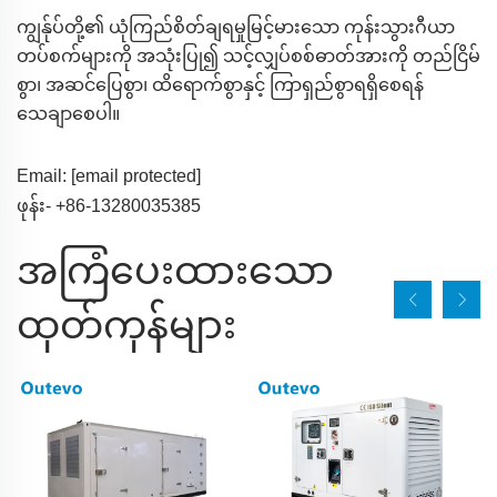
ကျွန်ုပ်တို့၏ ယုံကြည်စိတ်ချရမှုမြင့်မားသော ကုန်းသွားဂီယာ
တပ်စက်များကို အသုံးပြု၍ သင့်လျှပ်စစ်ဓာတ်အားကို တည်ငြိမ်
စွာ၊ အဆင်ပြေစွာ၊ ထိရောက်စွာနှင့် ကြာရှည်စွာရရှိစေရန်
သေချာစေပါ။
Email:
[email protected]
ဖုန်း- +86-13280035385
အကြံပေးထားသော
ထုတ်ကုန်များ