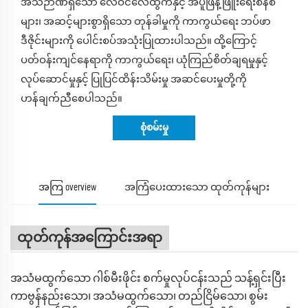
အသိဉာဏ်ရှိသော လေဝင်လေထွက်နှင့် အပူဖြန့်ဖြူးရေးစနစ်
များ၊ အဆင့်များစွာရှိသော တုန်ခါမှုကို ကာကွယ်ရေး ဘပ်ဖာ
ဒီဇိုင်းများကို ပေါင်းစပ်အသုံးပြုထားပါသည်။ ထို့ကြောင့်
ပတ်ဝန်းကျင်နေရာကို ကာကွယ်ရေး၊ ယုံကြည်စိတ်ချရမှုနှင့်
လုပ်ဆောင်မှုနှင့် ပြုပြင်ထိန်းသိမ်းမှု အဆင်ပေးမှုတို့ကို
ဟန်ချက်ညီစေပါသည်။
စုံစမ်းမှု
အကြ overview
အကြံပေးထားသော ထုတ်ကုန်များ
ထုတ်ကုန်အကြောင်းအရာ
အသံမထွက်သော ဂါစ်မီးဖိုင်း စက်မှုလုပ်ငန်းသည် သန့်ရှင်းပြီး
ကာဗွန်နည်းသော၊ အသံမထွက်သော၊ တည်ငြိမ်သော၊ စွမ်း