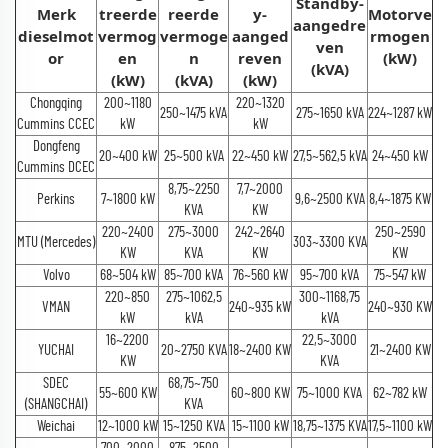
Standby-
Merk
treerde
reerde
y-
Motorve
aangedre
dieselmot
vermog
vermoge
aanged
rmogen
ven
or
en
n
reven
(kW)
(kVA)
(kW)
(kVA)
(kW)
Chongqing
200~1180
220~1320
250~1475 kVA
275~1650 kVA
224~1287 kW
Cummins CCEC
kW
kW
Dongfeng
20~400 kW
25~500 kVA
22~450 kW
27,5~562,5 kVA
24~450 kW
Cummins DCEC
8,75~2250
7,7~2000
Perkins
7~1800 kW
9,6~2500 KVA
8,4~1875 KW
KVA
KW
220~2400
275~3000
242~2640
250~2590
MTU (Mercedes)
303~3300 KVA
KW
KVA
KW
KW
Volvo
68~504 kW
85~700 kVA
76~560 kW
95~700 kVA
75~547 kW
220~850
275~1062,5
300~1168,75
VMAN
240~935 kW
240~930 KW
kW
kVA
kVA
16~2200
22,5~3000
YUCHAI
20~2750 KVA
18~2400 KW
21~2400 KW
KW
KVA
SDEC
68,75~750
55~600 KW
60~800 KW
75~1000 KVA
62~782 kW
(SHANGCHAI)
KVA
Weichai
12~1000 kW
15~1250 KVA
15~1100 kW
18,75~1375 KVA
17,5~1100 kW