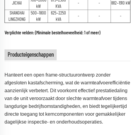
700~2000
875~2500
JICHAI
-
-
882~1910 kW
kW
KVA
SHANGHAI
500~1800
625~2250
-
-
-
LINGZHONG
kW
kVA
Verplichte velden: (Minimale bestelhoeveelheid: 1 of meer)
Producteigenschappen
Hanteert een open frame-structuurontwerp zonder
afgesloten kastafscherming, wat de warmteafvoerefficiëntie
aanzienlijk verbetert. Dit voorkomt effectief prestatiedaling
van de unit veroorzaakt door slechte warmteafvoer tijdens
langdurige bedrijfsomstandigheden, en biedt tegelijkertijd
directe toegang tot kerncomponenten voor gemakkelijker
dagelijkse inspectie- en onderhoudsoperaties.