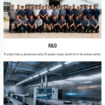
R&D
15 yıldan fazla iş deneyimine sahip 30 üyeden oluşan sürekli bir Ar-Ge ekibine sahibiz.