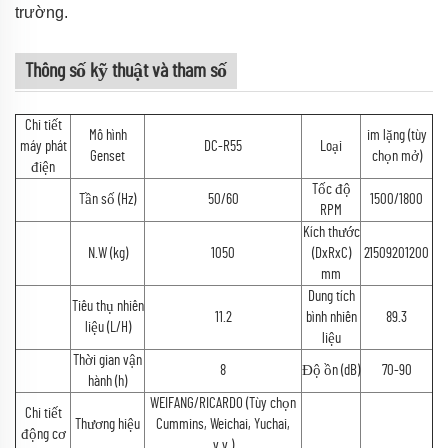
trường.
Thông số kỹ thuật và tham số
Chi tiết
Mô hình
im lặng (tùy
máy phát
DC-R55
Loại
Genset
chọn mở)
điện
Tốc độ
Tần số (Hz)
50/60
1500/1800
RPM
Kích thước
N.W (kg)
1050
(DxRxC)
21509201200
mm
Dung tích
Tiêu thụ nhiên
11.2
bình nhiên
89.3
liệu (L/H)
liệu
Thời gian vận
8
Độ ồn (dB)
70-90
hành (h)
WEIFANG/RICARDO (Tùy chọn
Chi tiết
Thương hiệu
Cummins, Weichai, Yuchai,
động cơ
v.v.)