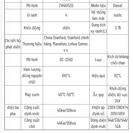
Mô hình
ZH4105ZD
Nhiên liệu
Diesel
Hệ thống
Xi lanh
4
nước
làm mát
Dung tích
Khởi động
điện
3.76
xy-lanh (L)
China Stanford, Stanford chính
Chi tiết bộ
Thương hiệu
hãng, Marathon, Lehua Somer,
phát điện
v.v.
Kích từ không
Mô hình
DC-224D
Loại
chổi than
Hàm lượng
đồng nguyên
100%
Hiệu quả
92%
chất
Khởi động
Máy sưởi
40°C-50°C
Ắc quy
điện, bộ sạc
24V
điện ba
Công suất
Điện áp
230V/380V/4
40kw/50kva
pha
định mức
định số
00V/415V
Công suất
Dòng điện
94A/57A/54A/
44Kw/55Kva
chờ
định mức
52A