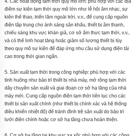
4. Các hoạt động tạm thời quy mô lớn: phù hợp với các địa
điểm sự kiện tạm thời quy mô lớn như lễ hội âm nhạc, sự
kiện thể thao, triển lãm ngoài trời, v.v., để cung cấp nguồn
điện tập trung cho ánh sáng sân khấu, thiết bị âm thanh,
chiếu sáng khu vực khán giả, cơ sở ẩm thực tạm thời, v.v.,
và có thể linh hoạt tăng hoặc giảm số lượng thiết bị tùy
theo quy mô sự kiện để đáp ứng nhu cầu sử dụng điện tải
cao trong thời gian ngắn.
5. Sản xuất tạm thời trong công nghiệp: phù hợp với các
tình huống như bảo trì thiết bị nhà máy, mở rộng tạm thời
dây chuyền sản xuất và giai đoạn cơ sở hạ tầng của nhà
máy mới. Cung cấp nguồn điện tạm thời liên tục cho các
thiết bị sản xuất chính (như thiết bị chính xác và hệ thống
điều khiển nhiệt độ) để tránh đình trệ sản xuất do bảo trì
lưới điện chính hoặc cơ sở hạ tầng chưa hoàn thiện.
6. Cơ sở hạ tầng tại khu vực xa xôi: phù hợp với các công