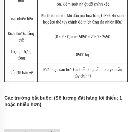
mát
lớn, kiểm soát nhiệt độ chính xác
Khí thiên nhiên, khí dầu mỏ hóa lỏng (LPG), khí sinh
Loại nhiên liệu
học (có thể tùy chỉnh để thích ứng đa nhiên liệu)
Kích thước tổng
(D × R × C) mm: 5050 × 2050 × 2450
thể
Trọng lượng
8500 kg
tổng
IP23 hoặc cao hơn (có thể nâng cấp theo yêu cầu
Cấp độ bảo vệ
tùy chỉnh)
Các trường bắt buộc: (Số lượng đặt hàng tối thiểu: 1
hoặc nhiều hơn)