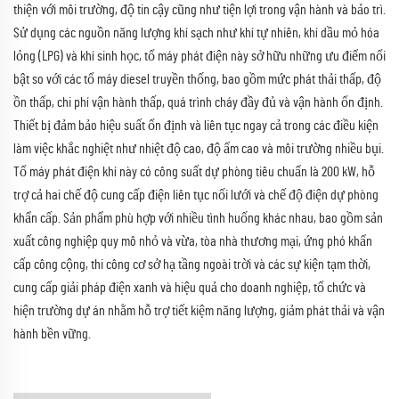
thiện với môi trường, độ tin cậy cũng như tiện lợi trong vận hành và bảo trì.
Sử dụng các nguồn năng lượng khí sạch như khí tự nhiên, khí dầu mỏ hóa
lỏng (LPG) và khí sinh học, tổ máy phát điện này sở hữu những ưu điểm nổi
bật so với các tổ máy diesel truyền thống, bao gồm mức phát thải thấp, độ
ồn thấp, chi phí vận hành thấp, quá trình cháy đầy đủ và vận hành ổn định.
Thiết bị đảm bảo hiệu suất ổn định và liên tục ngay cả trong các điều kiện
làm việc khắc nghiệt như nhiệt độ cao, độ ẩm cao và môi trường nhiều bụi.
Tổ máy phát điện khí này có công suất dự phòng tiêu chuẩn là 200 kW, hỗ
trợ cả hai chế độ cung cấp điện liên tục nối lưới và chế độ điện dự phòng
khẩn cấp. Sản phẩm phù hợp với nhiều tình huống khác nhau, bao gồm sản
xuất công nghiệp quy mô nhỏ và vừa, tòa nhà thương mại, ứng phó khẩn
cấp công cộng, thi công cơ sở hạ tầng ngoài trời và các sự kiện tạm thời,
cung cấp giải pháp điện xanh và hiệu quả cho doanh nghiệp, tổ chức và
hiện trường dự án nhằm hỗ trợ tiết kiệm năng lượng, giảm phát thải và vận
hành bền vững.