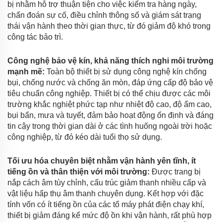
bị nhằm hỗ trợ thuận tiện cho việc kiểm tra hàng ngày,
chẩn đoán sự cố, điều chỉnh thông số và giám sát trạng
thái vận hành theo thời gian thực, từ đó giảm độ khó trong
công tác bảo trì.
Công nghệ bảo vệ kín, khả năng thích nghi môi trường
mạnh mẽ:
Toàn bộ thiết bị sử dụng công nghệ kín chống
bụi, chống nước và chống ăn mòn, đáp ứng cấp độ bảo vệ
tiêu chuẩn công nghiệp. Thiết bị có thể chịu được các môi
trường khắc nghiệt phức tạp như nhiệt độ cao, độ ẩm cao,
bụi bẩn, mưa và tuyết, đảm bảo hoạt động ổn định và đáng
tin cậy trong thời gian dài ở các tình huống ngoài trời hoặc
công nghiệp, từ đó kéo dài tuổi thọ sử dụng.
Tối ưu hóa chuyên biệt nhằm vận hành yên tĩnh, ít
tiếng ồn và thân thiện với môi trường:
Được trang bị
nắp cách âm tùy chỉnh, cấu trúc giảm thanh nhiều cấp và
vật liệu hấp thụ âm thanh chuyên dụng. Kết hợp với đặc
tính vốn có ít tiếng ồn của các tổ máy phát điện chạy khí,
thiết bị giảm đáng kể mức độ ồn khi vận hành, rất phù hợp