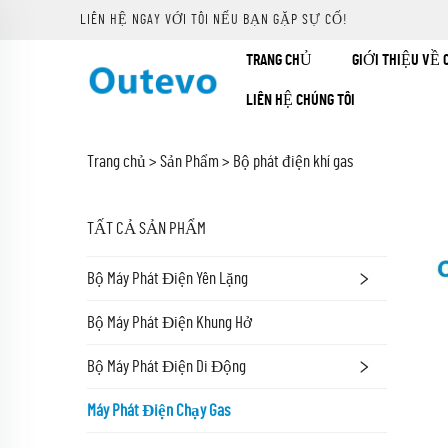
LIÊN HỆ NGAY VỚI TÔI NẾU BẠN GẶP SỰ CỐ!
TRANG CHỦ
GIỚI THIỆU VỀ 
LIÊN HỆ CHÚNG TÔI
Trang chủ >
Sản Phẩm
>
Bộ phát điện khí gas
TẤT CẢ SẢN PHẨM
Bộ Máy Phát Điện Yên Lặng
Bộ Máy Phát Điện Khung Hở
Bộ Máy Phát Điện Di Động
Máy Phát Điện Chạy Gas