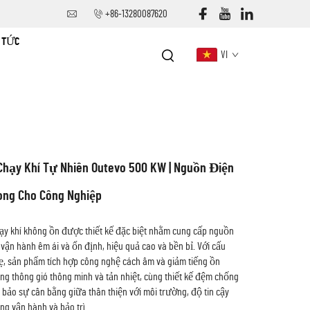
+86-13280087620
N TỨC
VI
Chạy Khí Tự Nhiên Outevo 500 KW | Nguồn Điện
òng Cho Công Nghiệp
ạy khí không ồn được thiết kế đặc biệt nhằm cung cấp nguồn
, vận hành êm ái và ổn định, hiệu quả cao và bền bỉ. Với cấu
hẹ, sản phẩm tích hợp công nghệ cách âm và giảm tiếng ồn
ng thông gió thông minh và tản nhiệt, cùng thiết kế đệm chống
 bảo sự cân bằng giữa thân thiện với môi trường, độ tin cậy
ong vận hành và bảo trì.