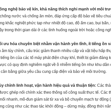
Công nghệ bảo vệ kín, khả năng thích nghi mạnh với môi tr
 chống nước và chống ăn mòn, đáp ứng cấp độ bảo vệ tiêu chuẩ
ng khắc nghiệt phức tạp như nhiệt độ cao, độ ẩm cao, bụi bẩn,
cậy trong thời gian dài ở các tình huống ngoài trời hoặc công ng
ối ưu hóa chuyên biệt nhằm vận hành yên tĩnh, ít tiếng ồn 
 âm tùy chỉnh, cấu trúc giảm thanh nhiều cấp và vật liệu hấp t
t tiếng ồn của các tổ máy phát điện chạy khí, thiết bị giảm đán
vực có quy định nghiêm ngặt về ô nhiễm tiếng ồn như khu dân 
 cân bằng giữa yêu cầu cung cấp điện và bảo vệ môi trường.
ùy chỉnh linh hoạt, vận hành hiệu quả và thuận tiện:
Các thà
được ghép nối chính xác theo thông số công suất thực tế. Các th
nối nhanh, mô-đun giám sát từ xa và bộ chuyển mạch tự động (A
ng cũng như các thao tác khởi động – dừng máy, đồng thời nân