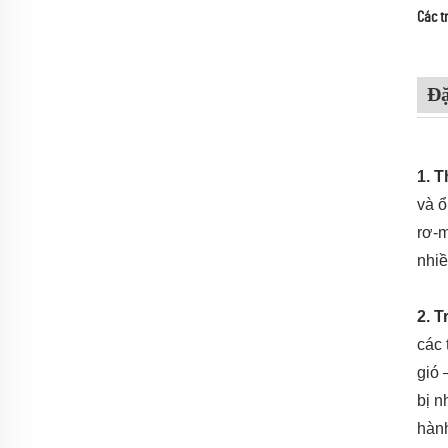
Các t
Đặ
1. T
và ổ
rơ-m
nhiề
2. T
các 
gió 
bị n
hành