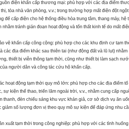
guồn điện khẩn cấp thương mại: phù hợp với các địa điểm thư
 thị, tòa nhà văn phòng, v.v.; trong trường hợp mất điện đột ngộ
g để cấp điện cho hệ thống điều hòa trung tâm, thang máy, hệ
 nhằm tránh gián đoạn hoạt động và tổn thất kinh tế do mất điệ
ảo vệ khẩn cấp công cộng: phù hợp cho các khu định cư tạm thờ
à các địa điểm khác sau thiên tai (như động đất và lũ lụt) nhằm 
ng, thiết bị viễn thông tạm thời, cũng như thiết bị làm sạch nư
của người dân và công tác cứu hộ khẩn cấp.
ác hoạt động tạm thời quy mô lớn: phù hợp cho các địa điểm tổ
, sự kiện thể thao, triển lãm ngoài trời, v.v., nhằm cung cấp ng
m thanh, đèn chiếu sáng khu vực khán giả, cơ sở dịch vụ ăn uống 
 giảm số lượng đơn vị theo quy mô sự kiện để đáp ứng nhu cầu
ản xuất tạm thời trong công nghiệp: phù hợp với các tình huống 