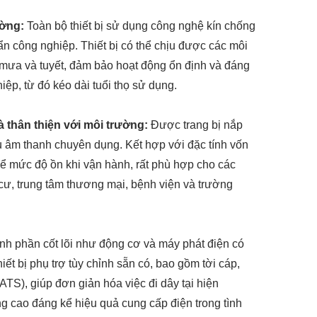
ường:
Toàn bộ thiết bị sử dụng công nghệ kín chống
n công nghiệp. Thiết bị có thể chịu được các môi
 mưa và tuyết, đảm bảo hoạt động ổn định và đáng
hiệp, từ đó kéo dài tuổi thọ sử dụng.
và thân thiện với môi trường:
Được trang bị nắp
hụ âm thanh chuyên dụng. Kết hợp với đặc tính vốn
g kể mức độ ồn khi vận hành, rất phù hợp cho các
cư, trung tâm thương mại, bệnh viện và trường
nh phần cốt lõi như động cơ và máy phát điện có
iết bị phụ trợ tùy chỉnh sẵn có, bao gồm tời cáp,
TS), giúp đơn giản hóa việc đi dây tại hiện
g cao đáng kể hiệu quả cung cấp điện trong tình