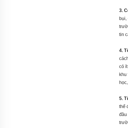
3. 
bụi,
trườ
tin 
4. T
cách
có í
khu 
học,
5. T
thể 
đầu 
trườ