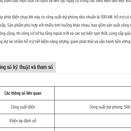
 bị đảm bảo hiệu suất ổn định và liên tục ngay cả trong các điều kiện làm việc k
y phát điện chạy khí này có công suất dự phòng tiêu chuẩn là 500 kW, hỗ trợ cả 
cấp. Sản phẩm phù hợp với nhiều tình huống khác nhau, bao gồm sản xuất công 
ông cộng, thi công cơ sở hạ tầng ngoài trời và các sự kiện tạm thời, cung cấp gi
g dự án nhằm hỗ trợ tiết kiệm năng lượng, giảm phát thải và vận hành bền vững
ông số kỹ thuật và tham số
Các thông số liên quan
Công suất điện
Công suất dự phòng: 500
Điện áp định số