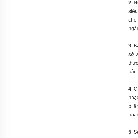
2.
N
siêu
chón
ngân
3.
B
sở v
thươ
bản 
4.
C
nhạc
bị â
hoặc
5.
S