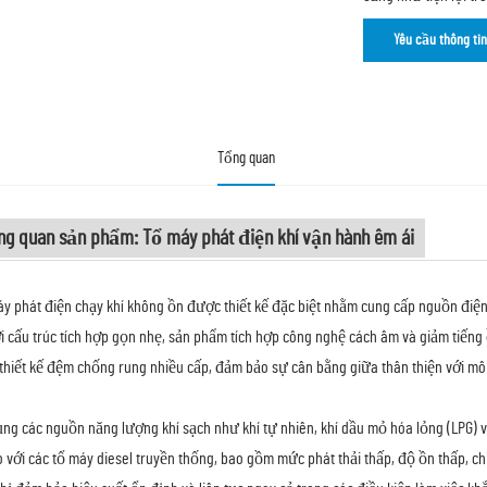
Yêu cầu thông tin
Tổng quan
ng quan sản phẩm: Tổ máy phát điện khí vận hành êm ái
y phát điện chạy khí không ồn được thiết kế đặc biệt nhằm cung cấp nguồn điện 
ới cấu trúc tích hợp gọn nhẹ, sản phẩm tích hợp công nghệ cách âm và giảm tiếng
thiết kế đệm chống rung nhiều cấp, đảm bảo sự cân bằng giữa thân thiện với môi t
ng các nguồn năng lượng khí sạch như khí tự nhiên, khí dầu mỏ hóa lỏng (LPG) 
o với các tổ máy diesel truyền thống, bao gồm mức phát thải thấp, độ ồn thấp, ch