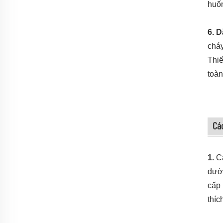
huố
6. 
cháy
Thiế
toàn
Cá
1.
C
đườn
cấp 
thíc