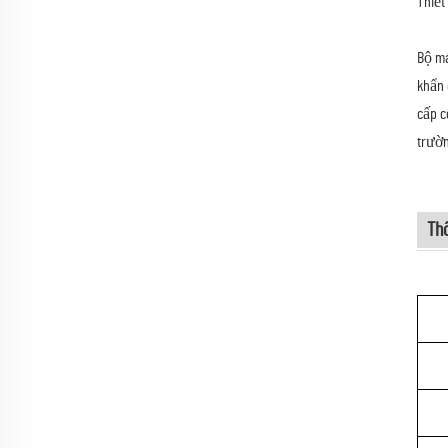
Thiết
Bộ má
khẩn 
cấp c
trườn
Th