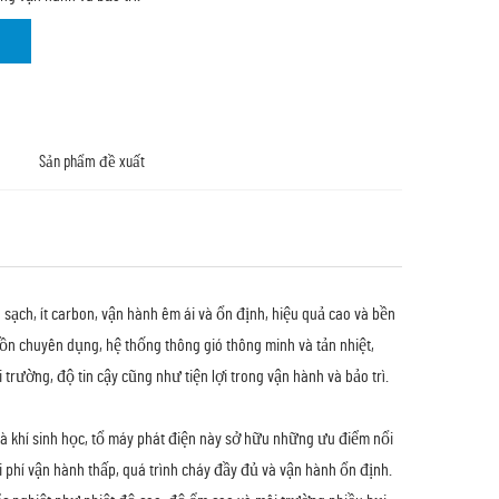
Sản phẩm đề xuất
sạch, ít carbon, vận hành êm ái và ổn định, hiệu quả cao và bền
 ồn chuyên dụng, hệ thống thông gió thông minh và tản nhiệt,
rường, độ tin cậy cũng như tiện lợi trong vận hành và bảo trì.
và khí sinh học, tổ máy phát điện này sở hữu những ưu điểm nổi
i phí vận hành thấp, quá trình cháy đầy đủ và vận hành ổn định.