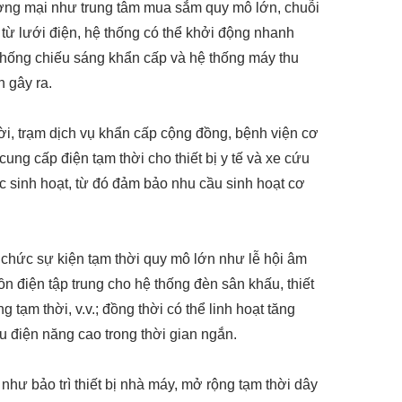
ơng mại như trung tâm mua sắm quy mô lớn, chuỗi
t từ lưới điện, hệ thống có thể khởi động nhanh
 thống chiếu sáng khẩn cấp và hệ thống máy thu
n gây ra.
i, trạm dịch vụ khẩn cấp cộng đồng, bệnh viện cơ
cung cấp điện tạm thời cho thiết bị y tế và xe cứu
ớc sinh hoạt, từ đó đảm bảo nhu cầu sinh hoạt cơ
 chức sự kiện tạm thời quy mô lớn như lễ hội âm
uồn điện tập trung cho hệ thống đèn sân khấu, thiết
tạm thời, v.v.; đồng thời có thể linh hoạt tăng
 điện năng cao trong thời gian ngắn.
như bảo trì thiết bị nhà máy, mở rộng tạm thời dây