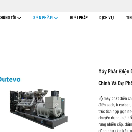
CHÚNG TÔI
SẢN PHẨM
GIẢI PHÁP
DỊCH VỤ
TI
Máy Phát Điện 
Chính Và Dự Ph
Bộ máy phát điện ch
điện sạch, ít carbon
trúc tích hợp gọn n
chuyên dụng, hệ thố
rung nhiều cấp, đảm
cũng như tiện lợi tr