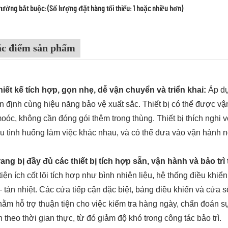
rường bắt buộc: (Số lượng đặt hàng tối thiểu: 1 hoặc nhiều hơn)
c điểm sản phẩm
hiết kế tích hợp, gọn nhẹ, dễ vận chuyển và triển khai:
Áp dụ
n định cùng hiệu năng bảo vệ xuất sắc. Thiết bị có thể được
oóc, không cần đóng gói thêm trong thùng. Thiết bị thích nghi 
u tình huống làm việc khác nhau, và có thể đưa vào vận hành ng
rang bị đầy đủ các thiết bị tích hợp sẵn, vận hành và bảo trì
tiện ích cốt lõi tích hợp như bình nhiên liệu, hệ thống điều kh
– tản nhiệt. Các cửa tiếp cận đặc biệt, bảng điều khiển và cửa sổ
hằm hỗ trợ thuận tiện cho việc kiểm tra hàng ngày, chẩn đoán sự
 theo thời gian thực, từ đó giảm độ khó trong công tác bảo trì.