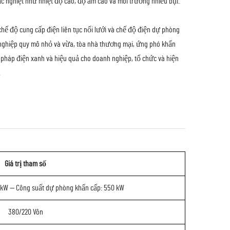
hắc nghiệt như nhiệt độ cao, độ ẩm cao và môi trường nhiều bụi.
chế độ cung cấp điện liên tục nối lưới và chế độ điện dự phòng
nghiệp quy mô nhỏ và vừa, tòa nhà thương mại, ứng phó khẩn
ải pháp điện xanh và hiệu quả cho doanh nghiệp, tổ chức và hiện
.
Giá trị tham số
 kW — Công suất dự phòng khẩn cấp: 550 kW
380/220 Vôn