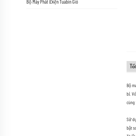
Bộ Máy Phát Điện Tuabin Gió
Tổ
Bộ má
bỉ. V
cùng 
Sử dụ
bật s