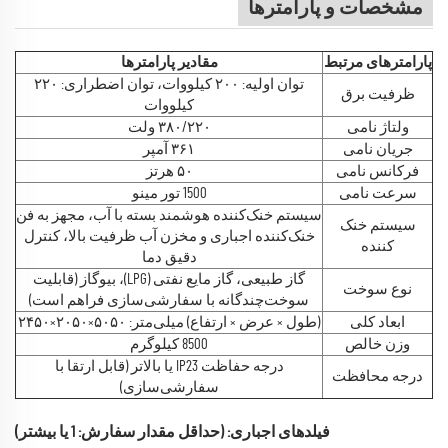
مشخصات و پارامترها
پارامترهای مرتبط
مقادیر پارامترها
توان اولیه: ۲۰۰ کیلووات، توان اضطراری: ۲۲۰
ظرفیت برق
کیلووات
ولتاژ نامی
۳۸۰/۲۲۰ ولت
جریان نامی
۳۶۱ آمپر
فرکانس نامی
۵۰ هرتز
سرعت نامی
1500 تور مینو
سیستم خنک‌کننده هوشمند بسته با آب، مجهز به فن
سیستم خنک
خنک‌کننده اجباری و مخزن آب ظرفیت بالا، کنترل
کننده
دقیق دما
گاز طبیعی، گاز مایع نفتی (LPG)، بیوگاز (قابلیت
نوع سوخت
سوخت‌چندگانه با سفارشی‌سازی فراهم است)
ابعاد کلی
(طول × عرض × ارتفاع) میلی‌متر: ۵۰۵۰×۲۰۵۰×۲۴۵۰
وزن خالص
8500 کیلوگرم
درجه حفاظت IP23 یا بالاتر (قابل ارتقا با
درجه محافظت
سفارشی‌سازی)
فیلدهای اجباری: (حداقل مقدار سفارش: 1 یا بیشتر)