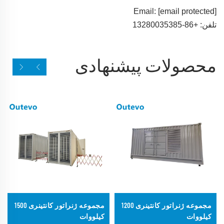
Email:
[email protected]
تلفن: +86-13280035385
محصولات پیشنهادی
مجموعه ژنراتور کانتینری 1200
مجموعه ژنراتور کانتینری 1500
کیلووات
کیلووات