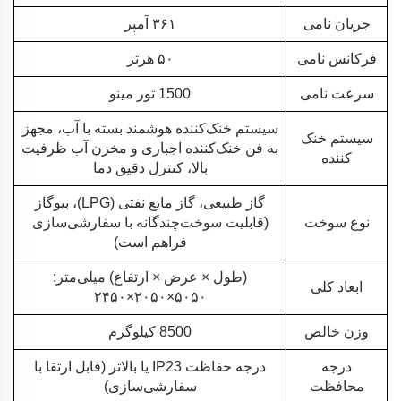
جریان نامی
۳۶۱ آمپر
فرکانس نامی
۵۰ هرتز
سرعت نامی
1500 تور مینو
سیستم خنک‌کننده هوشمند بسته با آب، مجهز
سیستم خنک
به فن خنک‌کننده اجباری و مخزن آب ظرفیت
کننده
بالا، کنترل دقیق دما
گاز طبیعی، گاز مایع نفتی (LPG)، بیوگاز
نوع سوخت
(قابلیت سوخت‌چندگانه با سفارشی‌سازی
فراهم است)
(طول × عرض × ارتفاع) میلی‌متر:
ابعاد کلی
۵۰۵۰×۲۰۵۰×۲۴۵۰
وزن خالص
8500 کیلوگرم
درجه
درجه حفاظت IP23 یا بالاتر (قابل ارتقا با
محافظت
سفارشی‌سازی)