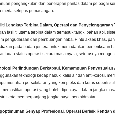
rluan pengangkutan dan penerapan pantas dalam pelbagai sena
ta-merta selepas pemasangan.
iliti Lengkap Terbina Dalam, Operasi dan Penyelenggaraan
an fasiliti utama terbina dalam termasuk tangki bahan api, sis
em pengudaraan dan pembuangan haba. Pintu akses khas, pane
ediakan pada badan jentera untuk memudahkan pemeriksaan ha
antauan status operasi secara masa nyata, seterusnya mengu
nologi Perlindungan Berkapsul, Kemampuan Penyesuaian A
gunakan teknologi kedap habuk, kalis air dan anti-korosi, mem
u menahan persekitaran yang kompleks dan keras seperti suhu
i, memastikan operasi yang boleh dipercayai dalam jangka mas
stri serta memperpanjang jangka hayat perkhidmatan.
goptimuman Senyap Profesional, Operasi Berisik Rendah d