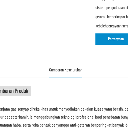
sistem pengudaraan pi
getaran berperingkat 
kebolehpercayaan ser
Pertanyaan
Gambaran Keseluruhan
mbaran Produk
enjana gas senyap direka khas untuk menyediakan bekalan kuasa yang bersih, be
tur padat terkamir, ia menggabungkan teknologi profesional bagi penebatan bun
angan haba, serta reka bentuk penyangga anti-getaran berperingkat banyak, d