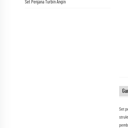
Set Penjana Turbin Angin
Ga
Set p
struk
pembu