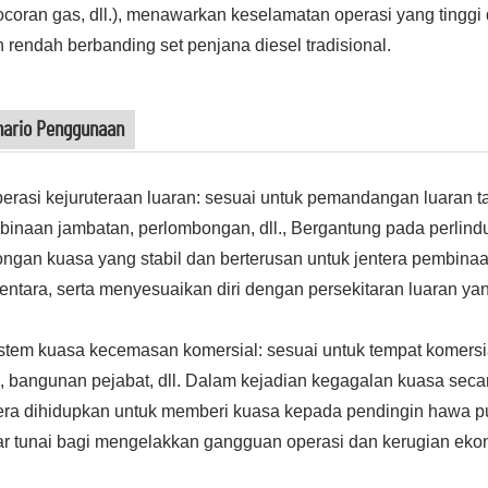
coran gas, dll.), menawarkan keselamatan operasi yang tinggi
h rendah berbanding set penjana diesel tradisional.
nario Penggunaan
erasi kejuruteraan luaran: sesuai untuk pemandangan luaran ta
inaan jambatan, perlombongan, dll., Bergantung pada perlindu
ngan kuasa yang stabil dan berterusan untuk jentera pembina
ntara, serta menyesuaikan diri dengan persekitaran luaran yang
stem kuasa kecemasan komersial: sesuai untuk tempat komersial
, bangunan pejabat, dll. Dalam kejadian kegagalan kuasa secara 
ra dihidupkan untuk memberi kuasa kepada pendingin hawa pu
ar tunai bagi mengelakkan gangguan operasi dan kerugian ek