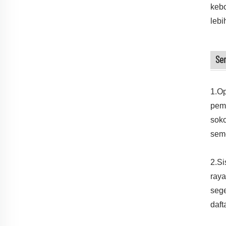
kebo
lebi
Se
1.Op
pemb
soko
seme
2.Si
raya
sege
daft