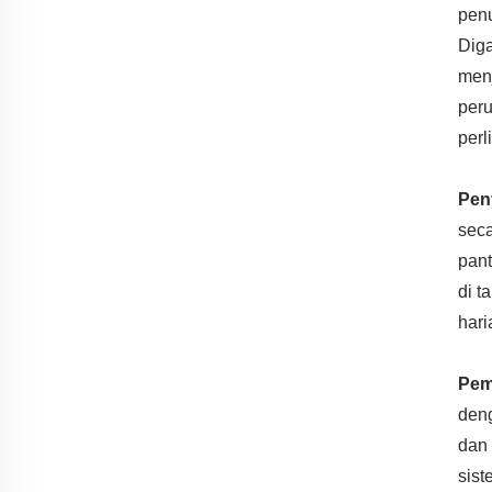
penu
Diga
menj
peru
perl
Pen
seca
pan
di t
hari
Pem
den
dan 
sist