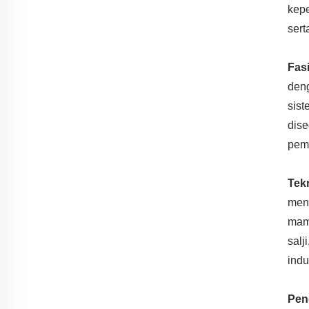
kepe
ser
Fas
deng
sist
dis
pem
Tek
meng
mamp
salj
indu
Pen