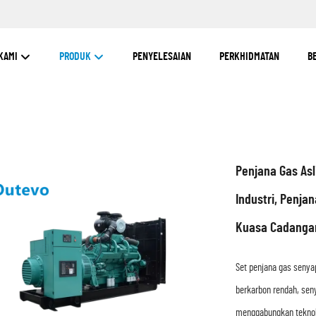
KAMI
PRODUK
PENYELESAIAN
PERKHIDMATAN
B
Penjana Gas As
Industri, Penja
Kuasa Cadangan
Set penjana gas senya
berkarbon rendah, seny
menggabungkan teknolo