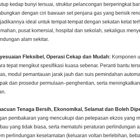
tup kedap bunyi tersuai, struktur pelancongan berperingkat ba
bungkan dengan ciri bawaan set penjana gas yang berisik rend
adikannya ideal untuk tempat-tempat dengan sekatan ketat te
mahan, pusat komersial, hospital dan sekolah, sekaligus me
indungan alam sekitar.
yesuaian Fleksibel, Operasi Cekap dan Mudah:
Komponen ut
ra tepat mengikut spesifikasi kuasa sebenar. Peranti bantu te
tas, modul pemantauan jarak jauh dan suis pemindahan auto
apak dan prosedur permulaan–penghentian, serta meningkatka
an.
acuan Tenaga Bersih, Ekonomikal, Selamat dan Boleh Dip
gan pembakaran yang mencukupi dan pelepasan ekzos yang me
bau yang tidak biasa, serta mematuhi peraturan perlindungan al
em perlindungan keselamatan (keluaran voltan berlebihan, beban