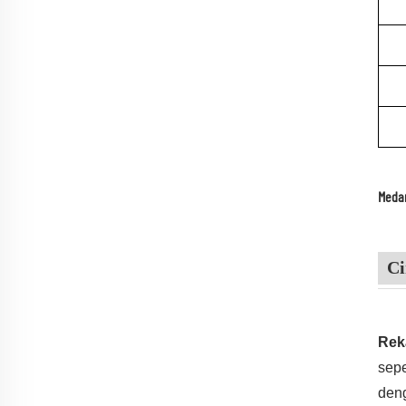
Medan
Ci
Rek
sepe
deng