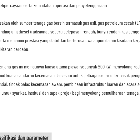
ehpercayaan serta kemudahan operasi dan penyelenggaraan.
sakan oleh sumber tenaga gas bersih termasuk gas asli, gas petroleum cecair (L
nding unit diesel tradisional, seperti pelepasan rendah, bunyi rendah, kos pe
r. Ia menjamin prestasi yang stabil dan berterusan walaupun dalam keadaan kerja
kitaran berdebu.
5
enjana gas ini mempunyai kuasa utama piawai sebanyak
00 kW, menyokong ked
od kuasa sandaran kecemasan. Ia sesuai untuk pelbagai senario termasuk penge
sial, tindak balas kecemasan awam, pembinaan infrastruktur luaran dan acara 
 untuk syarikat, institusi dan tapak projek bagi menyokong pemuliharaan tena
esifikasi dan parameter