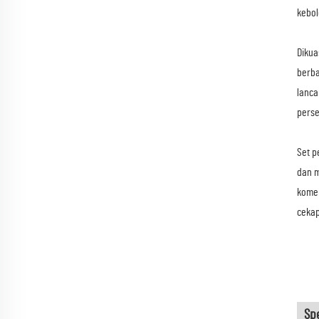
kebol
Dikua
berba
lanca
perse
Set p
dan m
komer
cekap
Sp