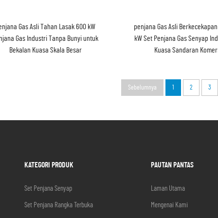
enjana Gas Asli Tahan Lasak 600 kW
penjana Gas Asli Berkecekapan
njana Gas Industri Tanpa Bunyi untuk
kW Set Penjana Gas Senyap Ind
Bekalan Kuasa Skala Besar
Kuasa Sandaran Komers
Sebelumnya
1
2
3
KATEGORI PRODUK
PAUTAN PANTAS
Set Penjana Senyap
Laman Utama
Set Penjana Rangka Terbuka
Mengenai Kami