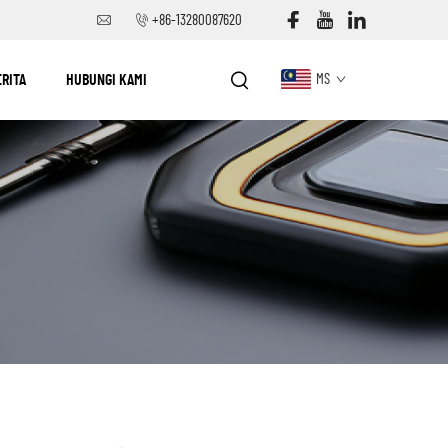
+86-13280087620
ERITA
HUBUNGI KAMI
MS