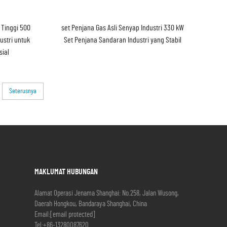
 Tinggi 500
set Penjana Gas Asli Senyap Industri 330 kW
ustri untuk
Set Penjana Sandaran Industri yang Stabil
ial
Seterusnya
MAKLUMAT HUBUNGAN
Alamat Operasi Jenama Shanghai: No.258, Jalan Wusong,
Daerah Hongkou, Bandaraya Shanghai, China
Email:
[email protected]
Tel:
+86-13280087620