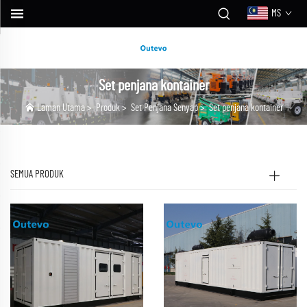
MS
Set penjana kontainer
Laman Utama
>
Produk
>
Set Penjana Senyap
>
Set penjana kontainer
SEMUA PRODUK