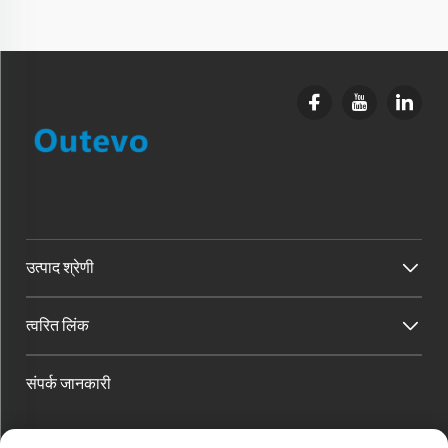
उत्पाद श्रेणी
त्वरित लिंक
संपर्क जानकारी
शंघाई ब्रांड ऑपरेशन पता: नंबर 258, वुसोंग रोड, होंगकौ जिला, शंघाई शहर, चीन