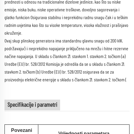
prednosti u odnosu na tradicionalne dizelove jedinice, kao što su niske
emisije, niska buku, niske operativne troškove, dovoljno sagorevanja i
glatko funkcion Osigurava stabilnu i neprekidnu radnu snagu čak i u teškim
radnim uvjetima kao što su visoke temperature, visoka vlažnost i prašnjavo
okruženje.
Ovaj skup plinskog generatora ima standardnu glavnu snagu od 200 kW,
podržavajući i neprekidno napajanje priključeno na mrežu i hitne rezervne
načine napajanja. U skladu s člankom 21. stavkom 1. stavkom 2. točkom (a)
Uredbe (EU) br. 528/2012 Komisija je odredila da se u skladu s člankom 21.
stavkom 2. točkom (b) Uredbe (EU) br. 528/2012 osigurava da se za
proizvodnju električne energije u skladu s člankom 21. stavkom 2. točkom (
Specifikacije i parametri
Povezani
Vrijednosti parametara