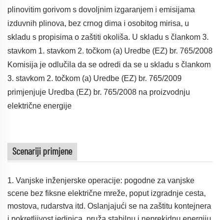
plinovitim gorivom s dovoljnim izgaranjem i emisijama
izduvnih plinova, bez crnog dima i osobitog mirisa, u
skladu s propisima o zaštiti okoliša. U skladu s člankom 3.
stavkom 1. stavkom 2. točkom (a) Uredbe (EZ) br. 765/2008
Komisija je odlučila da se odredi da se u skladu s člankom
3. stavkom 2. točkom (a) Uredbe (EZ) br. 765/2009
primjenjuje Uredba (EZ) br. 765/2008 na proizvodnju
električne energije
Scenariji primjene
1. Vanjske inženjerske operacije: pogodne za vanjske
scene bez fiksne električne mreže, poput izgradnje cesta,
mostova, rudarstva itd. Oslanjajući se na zaštitu kontejnera
i pokretljivost jedinica, pruža stabilnu i neprekidnu energiju