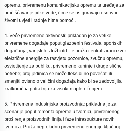
opremu, privremenu komunikacijsku opremu te uređaje za
pročišćavanje pitke vode, čime se osiguravaju osnovni
životni uvjeti i radnje hitne pomoći.
4. Veće privremene aktivnosti: prikladan je za velike
privremene događaje poput glazbenih festivala, sportskih
događanja, vanjskih izložbi itd., te pruža centralizirani izvor
električne energije za rasvjetu pozornice, zvučnu opremu,
osvjetljenje za publiku, privremene kuhinje i druge slične
potrebe; broj jedinica se može fleksibilno povećati ili
smanjiti ovisno o veličini događaja kako bi se zadovoljila
kratkoročna potražnja za visokim opterećenjem
5. Privremena industrijska proizvodnja: prikladna je za
scenarije poput remonta opreme u tvornici, privremenog
proširenja proizvodnih linija i faze infrastrukture novih
tvornica. Pruža neprekidnu privremenu energiju ključnoj