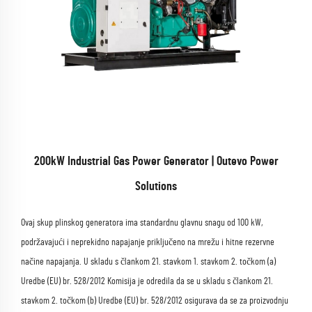
200kW Industrial Gas Power Generator | Outevo Power
Solutions
Ovaj skup plinskog generatora ima standardnu glavnu snagu od 100 kW,
podržavajući i neprekidno napajanje priključeno na mrežu i hitne rezervne
načine napajanja. U skladu s člankom 21. stavkom 1. stavkom 2. točkom (a)
Uredbe (EU) br. 528/2012 Komisija je odredila da se u skladu s člankom 21.
stavkom 2. točkom (b) Uredbe (EU) br. 528/2012 osigurava da se za proizvodnju