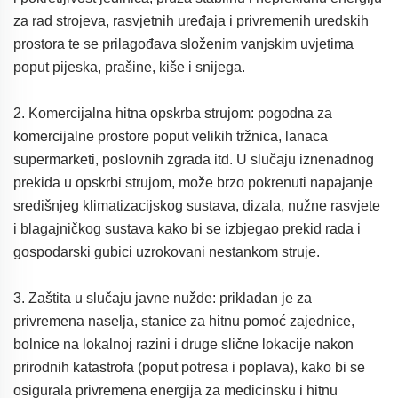
za rad strojeva, rasvjetnih uređaja i privremenih uredskih
prostora te se prilagođava složenim vanjskim uvjetima
poput pijeska, prašine, kiše i snijega.
2. Komercijalna hitna opskrba strujom: pogodna za
komercijalne prostore poput velikih tržnica, lanaca
supermarketi, poslovnih zgrada itd. U slučaju iznenadnog
prekida u opskrbi strujom, može brzo pokrenuti napajanje
središnjeg klimatizacijskog sustava, dizala, nužne rasvjete
i blagajničkog sustava kako bi se izbjegao prekid rada i
gospodarski gubici uzrokovani nestankom struje.
3. Zaštita u slučaju javne nužde: prikladan je za
privremena naselja, stanice za hitnu pomoć zajednice,
bolnice na lokalnoj razini i druge slične lokacije nakon
prirodnih katastrofa (poput potresa i poplava), kako bi se
osigurala privremena energija za medicinsku i hitnu