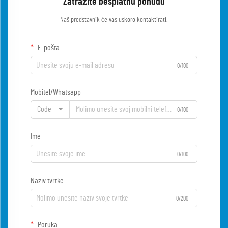
Zatražite besplatnu ponudu
Naš predstavnik će vas uskoro kontaktirati.
E-pošta
0/100
Mobitel/Whatsapp
Code
0/100
Ime
0/100
Naziv tvrtke
0/200
Poruka