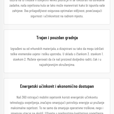
obzira na to trebate li osvijetliti veliko područje ili se fokusirati na određene
zadatke, naša svjetlosna kula se lako može manevrirati kako bi ispunila vaše
zahtjeve. Ova prilagodljivost osigurava optimalan vidljivost, povećavajući
sigurnost i učinkovitost na radnom mjestu.
Trajan i pouzdan gradnja
Izgrađeni su od vrhunskih materijala, a dizajnirani su tako da mogu izdržati
teške vremenske uvjete i tešku upotrebu. U skladu s člankom 3. stavkom 1.
stavkom 2. Možete vjerovati da će naš proizvod dosljedno raditi, čak i u
najzahtjevnijim okruženjima.
Energetski učinkovit i ekonomično dostupan
Naš 360 rotirajući mobilni svjetionik koristi energetski učinkovitu
tehnologiju osvjetljenja, značajno smanjujući potrošnju energije uz pružanje
maksimalne svjetlosti. To ne samo da smanjuje operativne troškove, nego i
smanjuje utjecaj na okoliš. Uživajte u prednostima kvalitetnog osvjetljenja