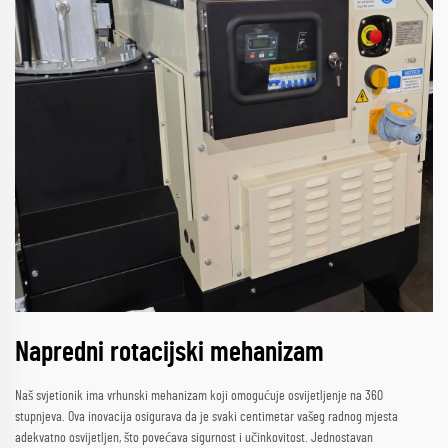
Napredni rotacijski mehanizam
Naš svjetionik ima vrhunski mehanizam koji omogućuje osvijetljenje na 360
stupnjeva. Ova inovacija osigurava da je svaki centimetar vašeg radnog mjesta
adekvatno osvijetljen, što povećava sigurnost i učinkovitost. Jednostavan