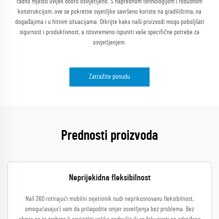
radno mjesto uvijek dobro osvijetljeno. S naprednom tehnologijom i robusnom
konstrukcijom, ove se pokretne svjetiljke savršeno koriste na gradilištima, na
događajima i u hitnim situacijama. Otkrijte kako naši proizvodi mogu poboljšati
sigurnost i produktivnost, a istovremeno ispuniti vaše specifične potrebe za
osvjetljenjem.
Zatražite ponudu
Prednosti proizvoda
Neprijekidna fleksibilnost
Naš 360 rotirajući mobilni svjetionik nudi neprikosnovanu fleksibilnost,
omogućavajući vam da prilagodite smjer osvetljenja bez problema. Bez