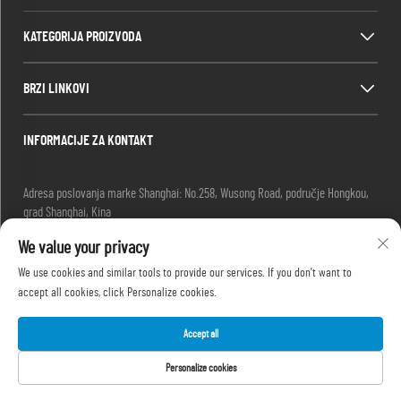
KATEGORIJA PROIZVODA
BRZI LINKOVI
INFORMACIJE ZA KONTAKT
Adresa poslovanja marke Shanghai: No.258, Wusong Road, područje Hongkou,
grad Shanghai, Kina
E-mail:
[email protected]
We value your privacy
-Tel.
+86-13280087620
-Tel.
+86-13280035385
We use cookies and similar tools to provide our services. If you don't want to
-Tel.
+86-13280039195
accept all cookies, click Personalize cookies.
Accept all
Autorska prava © 2025. pridružena tvrtki Shanghai Outevo Machinery Co., Ltd -
Personalize cookies
Pravila o privatnosti