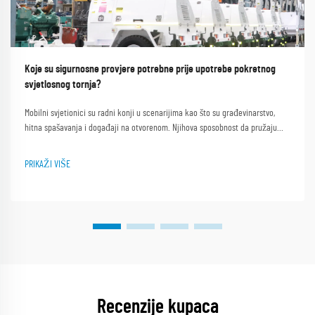
Koje su sigurnosne provjere potrebne prije upotrebe pokretnog
svjetlosnog tornja?
Mobilni svjetionici su radni konji u scenarijima kao što su građevinarstvo,
hitna spašavanja i događaji na otvorenom. Njihova sposobnost da pružaju
stabilno i sjajno osvjetljenje u tamnim ili udaljenim područjima čini ih
neophodnim. Shanghai Outevo Machinery Co. Ltd. kao pi...
PRIKAŽI VIŠE
Recenzije kupaca