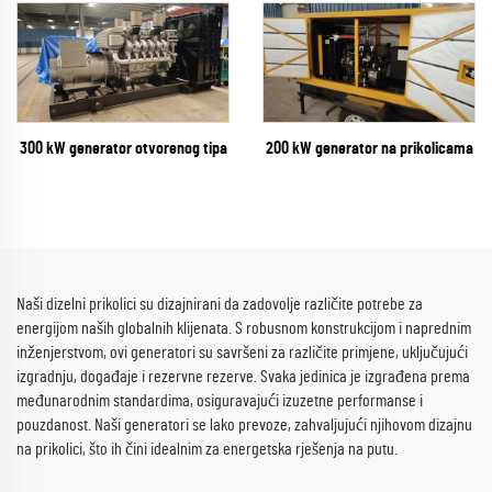
300 kW generator otvorenog tipa
200 kW generator na prikolicama
Naši dizelni prikolici su dizajnirani da zadovolje različite potrebe za
energijom naših globalnih klijenata. S robusnom konstrukcijom i naprednim
inženjerstvom, ovi generatori su savršeni za različite primjene, uključujući
izgradnju, događaje i rezervne rezerve. Svaka jedinica je izgrađena prema
međunarodnim standardima, osiguravajući izuzetne performanse i
pouzdanost. Naši generatori se lako prevoze, zahvaljujući njihovom dizajnu
na prikolici, što ih čini idealnim za energetska rješenja na putu.