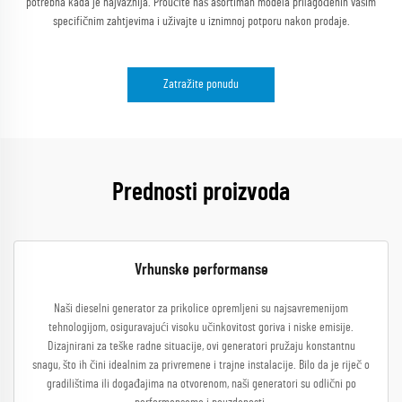
potrebna kada je najvažnija. Proučite naš asortiman modela prilagođenih vašim
specifičnim zahtjevima i uživajte u iznimnoj potporu nakon prodaje.
Zatražite ponudu
Prednosti proizvoda
Vrhunske performanse
Naši dieselni generator za prikolice opremljeni su najsavremenijom
tehnologijom, osiguravajući visoku učinkovitost goriva i niske emisije.
Dizajnirani za teške radne situacije, ovi generatori pružaju konstantnu
snagu, što ih čini idealnim za privremene i trajne instalacije. Bilo da je riječ o
gradilištima ili događajima na otvorenom, naši generatori su odlični po