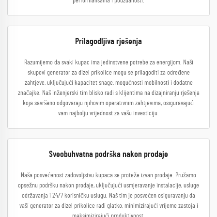
performansama i pouzdanosti.
Prilagodljiva rješenja
Razumijemo da svaki kupac ima jedinstvene potrebe za energijom. Naši
skupovi generator za dizel prikolice mogu se prilagoditi za određene
zahtjeve, uključujući kapacitet snage, mogućnosti mobilnosti i dodatne
značajke. Naš inženjerski tim blisko radi s klijentima na dizajniranju rješenja
koja savršeno odgovaraju njihovim operativnim zahtjevima, osiguravajući
vam najbolju vrijednost za vašu investiciju.
Sveobuhvatna podrška nakon prodaje
Naša posvećenost zadovoljstvu kupaca se proteže izvan prodaje. Pružamo
opsežnu podršku nakon prodaje, uključujući usmjeravanje instalacije, usluge
održavanja i 24/7 korisničku uslugu. Naš tim je posvećen osiguravanju da
vaši generator za dizel prikolice radi glatko, minimizirajući vrijeme zastoja i
maksimizirajući produktivnost.