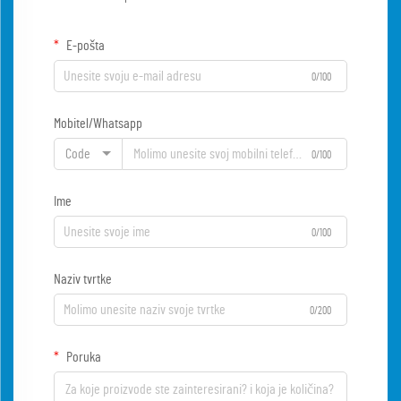
E-pošta
0/100
Mobitel/Whatsapp
Code
0/100
Ime
0/100
Naziv tvrtke
0/200
Poruka