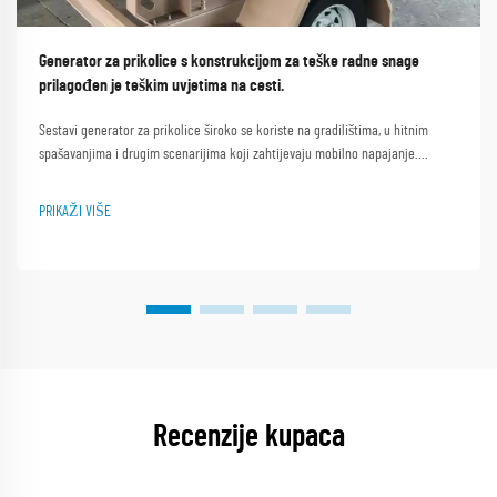
Generator za prikolice s konstrukcijom za teške radne snage
prilagođen je teškim uvjetima na cesti.
Sestavi generator za prikolice široko se koriste na gradilištima, u hitnim
spašavanjima i drugim scenarijima koji zahtijevaju mobilno napajanje.
Nepravilne okolnosti na cestama, kao što su neravne ceste na gradilištima,
blatne planinske staze i šljunčane ceste...
PRIKAŽI VIŠE
Recenzije kupaca