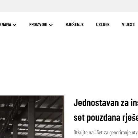
O NAMA
PROIZVODI
RJEŠENJE
USLUGE
VIJESTI
Jednostavan za in
set pouzdana rješ
Otkrijte naš Set za generiranje ot