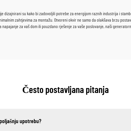
e dizajnirani su kako bi zadovoljili potrebe za energijom raznih industrija i stam
nimalnim zahtjevima za montažu. Otvoreni okvir ne samo da olakšava brzu postavku
vna napajanje za vaš dom ili pouzdano rješenje za vaše poslovanje, naši generat
Često postavljana pitanja
spoljašnju upotrebu?