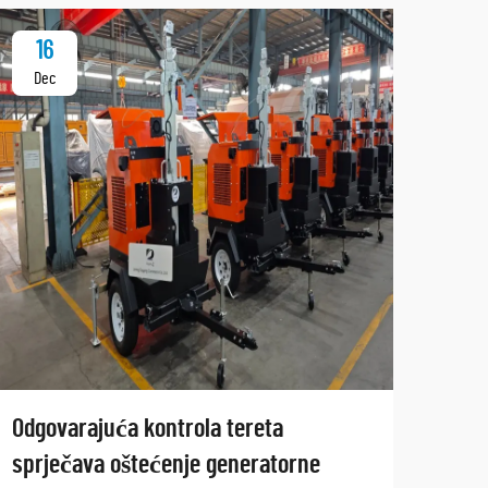
16
2
Dec
Ja
Odgovarajuća kontrola tereta
Zašt
sprječava oštećenje generatorne
mora