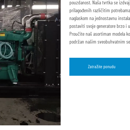
pouzdanost. Naša tvrtka se izdvaj
prilagođenih različitim potrebama
naglaskom na jednostavnu instalac
postaviti svoje generatore brzo i u
Proučite naš asortiman modela ko
podržan našim sveobuhvatnim se
Zatražite ponudu