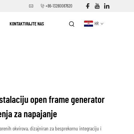
+86-13280087620
KONTAKTIRAJTE NAS
HR
stalaciju open frame generator
enja za napajanje
vorenih okvirova, dizajniran za besprekornu integraciju i