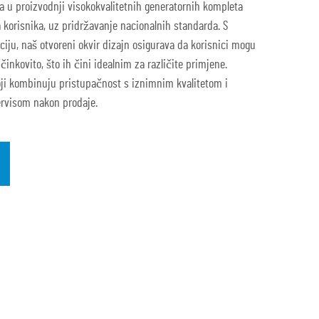
a u proizvodnji visokokvalitetnih generatornih kompleta
 korisnika, uz pridržavanje nacionalnih standarda. S
iju, naš otvoreni okvir dizajn osigurava da korisnici mogu
činkovito, što ih čini idealnim za različite primjene.
ji kombinuju pristupačnost s iznimnim kvalitetom i
rvisom nakon prodaje.