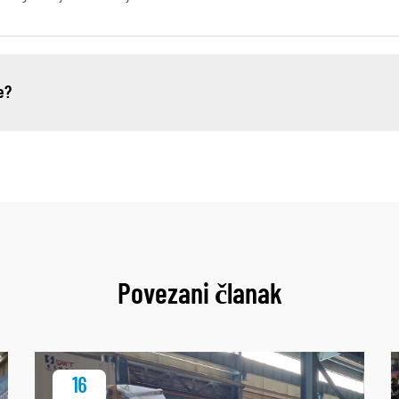
e?
Povezani članak
16