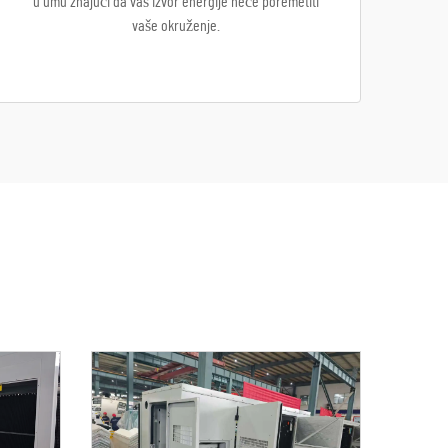
u umu znajući da vaš izvor energije neće poremetiti
vaše okruženje.