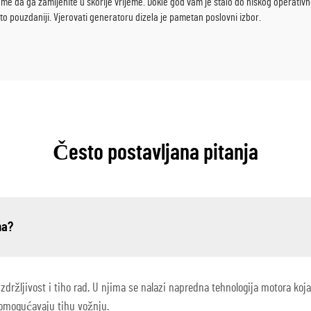
me da ga zamijenite u skorije vrijeme. Dokle god vam je stalo do niskog operativnog
o pouzdaniji. Vjerovati generatoru dizela je pametan poslovni izbor.
Često postavljana pitanja
ma?
izdržljivost i tiho rad. U njima se nalazi napredna tehnologija motora koja
 omogućavaju tihu vožnju.