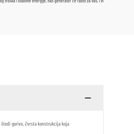
 troška i stabilne energije, naš generator će raditi za vas, i vi
 štedi gorivo, čvrsta konstrukcija koja