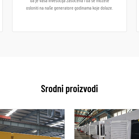
da je vaša investicija zaštićena i da se možete
osloniti na naše generatore godinama koje dolaze.
Srodni proizvodi