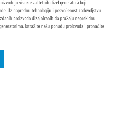
roizvodnju visokokvalitetnih dizel generatorâ koji
de. Uz naprednu tehnologiju i posvećenost zadovoljstvu
zdanih proizvoda dizajniranih da pružaju neprekidnu
h generatorima, istražite našu ponudu proizvoda i pronađite