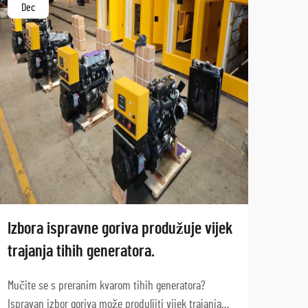
Dec
Ja
Izbora ispravne goriva produžuje vijek
Zašt
trajanja tihih generatora.
mora
kont
Mučite se s preranim kvarom tihih generatora?
Ispravan izbor goriva može produljiti vijek trajanja