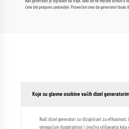
Naš generator je izgrađen da traje, tako da ne morate brinuti o to
ćete biti potpuno zadovoljni. Posvećeni smo da generatori budu št
Koje su glavne osobine vaših dizel generatori
Naši dizel generatori su dizajnirani za efikasnost, 
omogućuje dugotrajnost i zvučna utišavanja koja