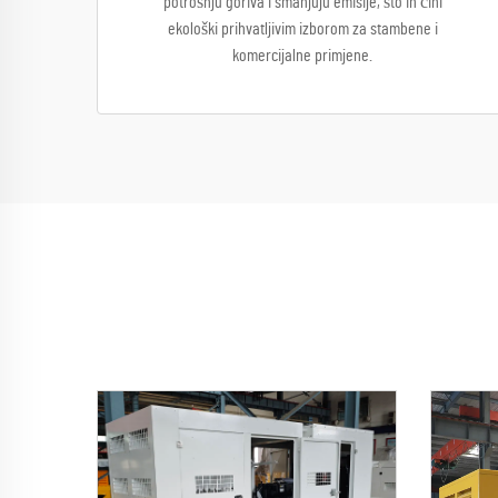
potrošnju goriva i smanjuju emisije, što ih čini
ekološki prihvatljivim izborom za stambene i
komercijalne primjene.