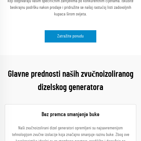
koji odgovaraju vašim specifičnim zahtjevima po konkurentnim cijenama. Iskusite
beskrajnu podršku nakon prodaje i pridružite se našoj rastućoj listi zadovoljnih
kupaca širom svijeta.
Zatražite ponudu
Glavne prednosti naših zvučnoizoliranog
dizelskog generatora
Bez premca smanjenje buke
Naši zvučnoizolirani dizel generatori opremljeni su najsavremenijom
tehnologijom zvučne izolacije koja značajno smanjuje razinu buke. Zbog ove