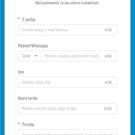
Naš predstavnik će vas uskoro kontaktirati.
E-pošta
0/100
Mobitel/Whatsapp
Code
0/100
Ime
0/100
Naziv tvrtke
0/200
Poruka