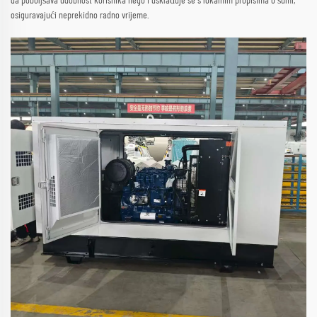
da poboljšava udobnost korisnika nego i usklađuje se s lokalnim propisima o šumi,
osiguravajući neprekidno radno vrijeme.