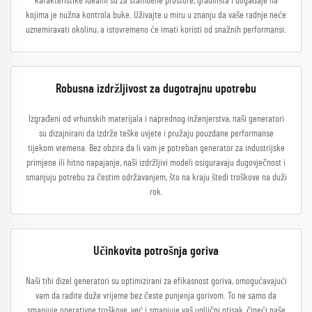
karakteristike idealni su za stambene prostore, gradilišta i događaje na
kojima je nužna kontrola buke. Uživajte u miru u znanju da vaše radnje neće
uznemiravati okolinu, a istovremeno će imati koristi od snažnih performansi.
Robusna izdržljivost za dugotrajnu upotrebu
Izgrađeni od vrhunskih materijala i naprednog inženjerstva, naši generatori
su dizajnirani da izdrže teške uvjete i pružaju pouzdane performanse
tijekom vremena. Bez obzira da li vam je potreban generator za industrijske
primjene ili hitno napajanje, naši izdržljivi modeli osiguravaju dugovječnost i
smanjuju potrebu za čestim održavanjem, što na kraju štedi troškove na duži
rok.
Učinkovita potrošnja goriva
Naši tihi dizel generatori su optimizirani za efikasnost goriva, omogućavajući
vam da radite duže vrijeme bez česte punjenja gorivom. To ne samo da
smanjuje operativne troškove, već i smanjuje vaš ugljični otisak, čineći naše