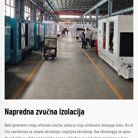
Napredna zvučna izolacija
Naši generatori imaju vrhunsku zvučnu izolaciju koja učinkovito smanjuje buku, što ih
čini savršenima za urbane okruženja i osjetljiva okruženja. Ova tehnologija ne samo