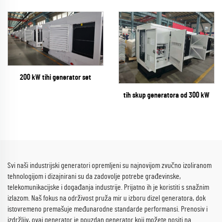
200 kW tihi generator set
tih skup generatora od 300 kW
Svi naši industrijski generatori opremljeni su najnovijom zvučno izoliranom
tehnologijom i dizajnirani su da zadovolje potrebe građevinske,
telekomunikacijske i događanja industrije. Prijatno ih je koristiti s snažnim
izlazom. Naš fokus na održivost pruža mir u izboru dizel generatora, dok
istovremeno premašuje međunarodne standarde performansi. Prenosiv i
izdržljiv, ovaj generator je pouzdan generator koji možete nositi na