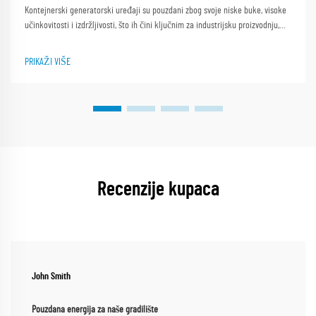
Kontejnerski generatorski uređaji su pouzdani zbog svoje niske buke, visoke
učinkovitosti i izdržljivosti, što ih čini ključnim za industrijsku proizvodnju,
napajanje udaljenih područja i spasilačka akcija. Shanghai Outevo Machinery
Co. Ltd. globalni lider s gotovo 30 godina...
PRIKAŽI VIŠE
Recenzije kupaca
John Smith
Pouzdana energija za naše gradilište