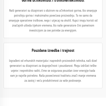
Goriva učinkovitost i troškoveffektivnost
Naši generatori su dizajnirani s obzirom na učinkovitost goriva, što smanjuje
potrošnju goriva i maksimalno povećava proizvodnju. To ne samo da
smanjuje operativne troškove, nego i utjecaj na okoliš. Kupci imaju koristi od
značajnih ušteda tijekom vremena, što naše generatore čini pametnom
investicijom za sve potrebe za energijom.
Pouzdana izvedba i trajnost
Izgrađeni od vrhunskih materijala i naprednih proizvodnih tehnika, naši dizel
generatori su dizajnirani za dugovječnost i pouzdanost. Mogu izdržati teške
uvjete i neprekidno raditi, čime se osigurava pouzdan izvor energije kada
vam je najviše potrebno. Naša posvećenost kvalitetu znači manje vremena
za zastoj i veću produktivnost za vaše poslovanje.