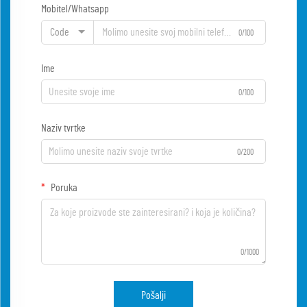
Mobitel/Whatsapp
Code
0/100
Ime
0/100
Naziv tvrtke
0/200
Poruka
0/1000
Pošalji