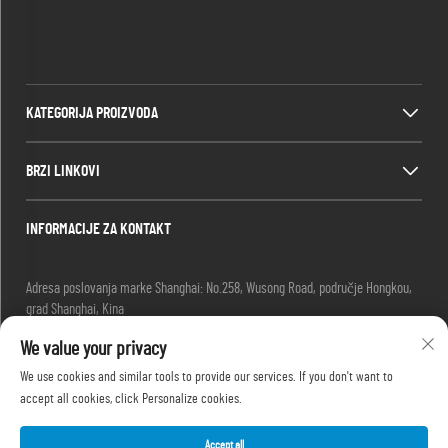
KATEGORIJA PROIZVODA
BRZI LINKOVI
INFORMACIJE ZA KONTAKT
Adresa poslovanja marke Shanghai: No.258, Wusong Road, područje Hongkou,
grad Shanghai, Kina
E-mail:
[email protected]
We value your privacy
-Tel.
+86-13280087620
-Tel.
+86-13280035385
We use cookies and similar tools to provide our services. If you don't want to
-Tel.
+86-13280039195
accept all cookies, click Personalize cookies.
Accept all