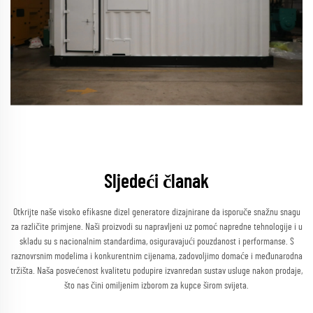
Sljedeći članak
Otkrijte naše visoko efikasne dizel generatore dizajnirane da isporuče snažnu snagu
za različite primjene. Naši proizvodi su napravljeni uz pomoć napredne tehnologije i u
skladu su s nacionalnim standardima, osiguravajući pouzdanost i performanse. S
raznovrsnim modelima i konkurentnim cijenama, zadovoljimo domaće i međunarodna
tržišta. Naša posvećenost kvalitetu podupire izvanredan sustav usluge nakon prodaje,
što nas čini omiljenim izborom za kupce širom svijeta.