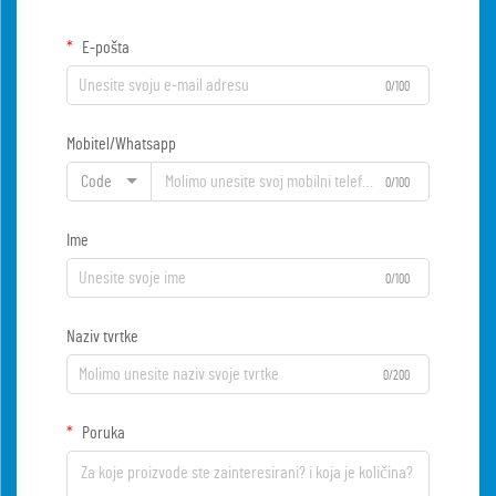
E-pošta
0/100
Mobitel/Whatsapp
Code
0/100
Ime
0/100
Naziv tvrtke
0/200
Poruka