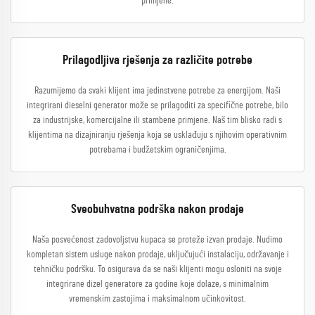
primjene.
Prilagodljiva rješenja za različite potrebe
Razumijemo da svaki klijent ima jedinstvene potrebe za energijom. Naši
integrirani dieselni generator može se prilagoditi za specifične potrebe, bilo
za industrijske, komercijalne ili stambene primjene. Naš tim blisko radi s
klijentima na dizajniranju rješenja koja se usklađuju s njihovim operativnim
potrebama i budžetskim ograničenjima.
Sveobuhvatna podrška nakon prodaje
Naša posvećenost zadovoljstvu kupaca se proteže izvan prodaje. Nudimo
kompletan sistem usluge nakon prodaje, uključujući instalaciju, održavanje i
tehničku podršku. To osigurava da se naši klijenti mogu osloniti na svoje
integrirane dizel generatore za godine koje dolaze, s minimalnim
vremenskim zastojima i maksimalnom učinkovitost.