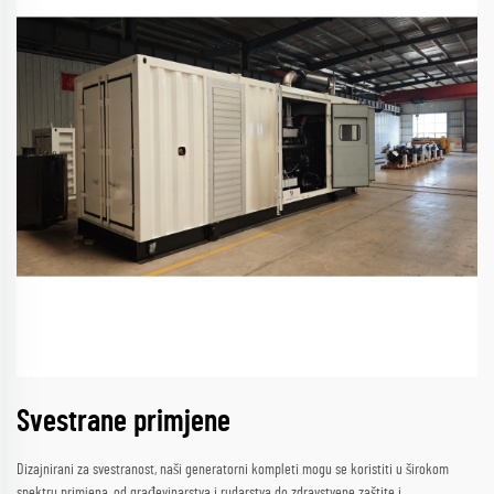
Svestrane primjene
Dizajnirani za svestranost, naši generatorni kompleti mogu se koristiti u širokom
spektru primjena, od građevinarstva i rudarstva do zdravstvene zaštite i