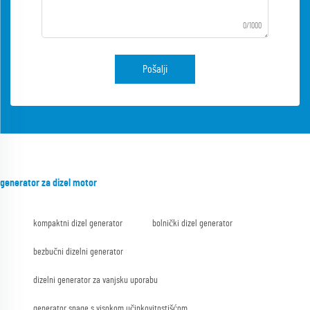
0/1000
Pošalji
generator za dizel motor
kompaktni dizel generator
bolnički dizel generator
bezbučni dizelni generator
dizelni generator za vanjsku uporabu
generator snage s visokom učinkovitostišćom