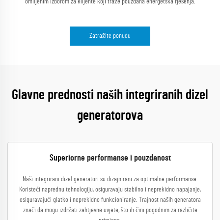
omiljenim izborom za klijente koji traže pouzdana energetska rješenja.
Zatražite ponudu
Glavne prednosti naših integriranih dizel
generatorova
Superiorne performanse i pouzdanost
Naši integrirani dizel generatori su dizajnirani za optimalne performanse.
Koristeći naprednu tehnologiju, osiguravaju stabilno i neprekidno napajanje,
osiguravajući glatko i neprekidno funkcioniranje. Trajnost naših generatora
znači da mogu izdržati zahtjevne uvjete, što ih čini pogodnim za različite