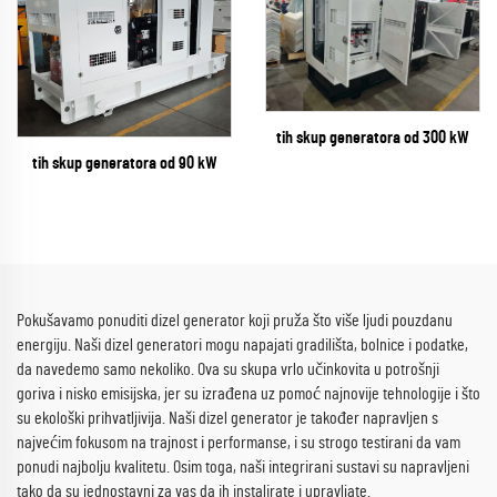
tih skup generatora od 300 kW
tih skup generatora od 90 kW
Pokušavamo ponuditi dizel generator koji pruža što više ljudi pouzdanu
energiju. Naši dizel generatori mogu napajati gradilišta, bolnice i podatke,
da navedemo samo nekoliko. Ova su skupa vrlo učinkovita u potrošnji
goriva i nisko emisijska, jer su izrađena uz pomoć najnovije tehnologije i što
su ekološki prihvatljivija. Naši dizel generator je također napravljen s
najvećim fokusom na trajnost i performanse, i su strogo testirani da vam
ponudi najbolju kvalitetu. Osim toga, naši integrirani sustavi su napravljeni
tako da su jednostavni za vas da ih instalirate i upravljate.