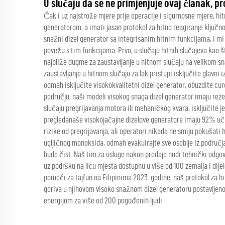
U slučaju da se ne primjenjuje ovaj članak, p
Čak i uz najstrože mjere prije operacije i sigurnosne mjere, hit
generatorom, a imati jasan protokol za hitno reagiranje ključno 
snažni dizel generator sa integrisanim hitnim funkcijama, i mi 
povežu s tim funkcijama. Prvo, u slučaju hitnih slučajeva kao št
najbliže dugme za zaustavljanje u hitnom slučaju na velikom sn
zaustavljanje u hitnom slučaju za lak pristupi isključite glavni 
odmah isključite visokokvalitetni dizel generator, obuzdite cur
području; naši modeli visokog snaga dizel generator imaju reze
slučaju pregrijavanja motora ili mehaničkog kvara, isključite je
pregledanaše visokojačajne dizelove generatore imaju 92% uči
rizike od pregrijavanja, ali operatori nikada ne smiju pokušati h
ugljičnog monoksida, odmah evakuirajte sve osoblje iz područja, 
bude čist. Naš tim za usluge nakon prodaje nudi tehnički odgovo
uz podršku na licu mjesta dostupnu u više od 100 zemalja i dij
pomoći za tajfun na Filipinima 2023. godine, naš protokol za hi
goriva u njihovom visoko snažnom dizel generatoru postavljen
energijom za više od 200 pogođenih ljudi