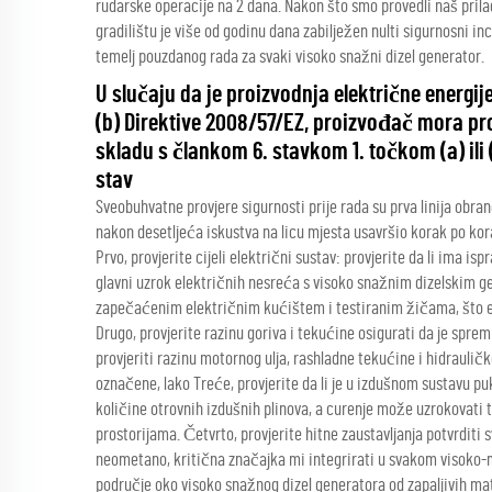
rudarske operacije na 2 dana. Nakon što smo provedli naš prila
gradilištu je više od godinu dana zabilježen nulti sigurnosni in
temelj pouzdanog rada za svaki visoko snažni dizel generator.
U slučaju da je proizvodnja električne energij
(b) Direktive 2008/57/EZ, proizvođač mora prov
skladu s člankom 6. stavkom 1. točkom (a) ili
stav
Sveobuhvatne provjere sigurnosti prije rada su prva linija obra
nakon desetljeća iskustva na licu mjesta usavršio korak po ko
Prvo, provjerite cijeli električni sustav: provjerite da li ima is
glavni uzrok električnih nesreća s visoko snažnim dizelskim g
zapečaćenim električnim kućištem i testiranim žičama, što elim
Drugo, provjerite razinu goriva i tekućine osigurati da je sprem
provjeriti razinu motornog ulja, rashladne tekućine i hidraulič
označene, lako Treće, provjerite da li je u izdušnom sustavu puk
količine otrovnih izdušnih plinova, a curenje može uzrokovati
prostorijama. Četvrto, provjerite hitne zaustavljanja potvrditi 
neometano, kritična značajka mi integrirati u svakom visoko-m
područje oko visoko snažnog dizel generatora od zapaljivih mate