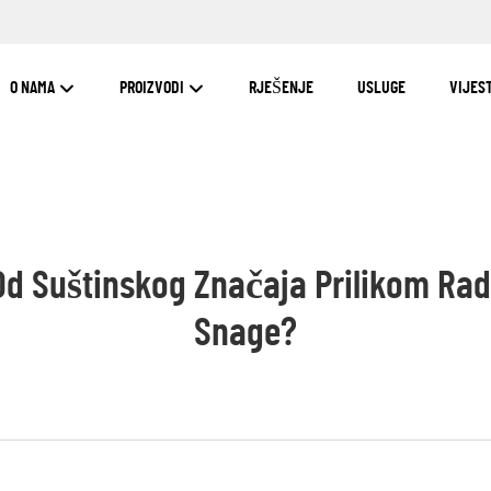
O NAMA
PROIZVODI
RJEŠENJE
USLUGE
VIJEST
Od Suštinskog Značaja Prilikom Rad
Snage?