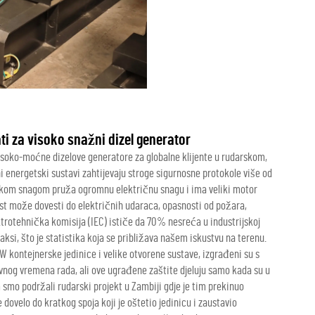
i za visoko snažni dizel generator
visoko-moćne dizelove generatore za globalne klijente u rudarskom,
 energetski sustavi zahtijevaju stroge sigurnosne protokole više od
likom snagom pruža ogromnu električnu snagu i ima veliki motor
st može dovesti do električnih udaraca, opasnosti od požara,
trotehnička komisija (IEC) ističe da 70% nesreća u industrijskoj
ksi, što je statistika koja se približava našem iskustvu na terenu.
W kontejnerske jedinice i velike otvorene sustave, izgrađeni su s
nog vremena rada, ali ove ugrađene zaštite djeluju samo kada su u
mo podržali rudarski projekt u Zambiji gdje je tim prekinuo
 dovelo do kratkog spoja koji je oštetio jedinicu i zaustavio