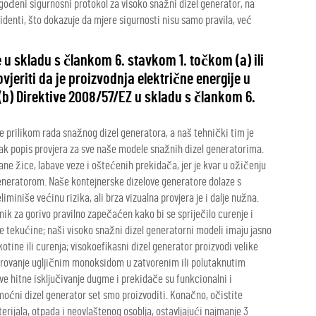
gođeni sigurnosni protokol za visoko snažni dizel generator, na
cidenti, što dokazuje da mjere sigurnosti nisu samo pravila, već
e u skladu s člankom 6. stavkom 1. točkom (a) ili
jeriti da je proizvodnja električne energije u
 (b) Direktive 2008/57/EZ u skladu s člankom 6.
ne prilikom rada snažnog dizel generatora, a naš tehnički tim je
rak popis provjera za sve naše modele snažnih dizel generatorima.
prane žice, labave veze i oštećenih prekidača, jer je kvar u ožičenju
eneratorom. Naše kontejnerske dizelove generatore dolaze s
iniše većinu rizika, ali brza vizualna provjera je i dalje nužna.
nik za gorivo pravilno zapečaćen kako bi se spriječilo curenje i
ke tekućine; naši visoko snažni dizel generatorni modeli imaju jasno
otine ili curenja; visokoefikasni dizel generator proizvodi velike
 trovanje ugljičnim monoksidom u zatvorenim ili polutaknutim
sve hitne isključivanje dugme i prekidače su funkcionalni i
oćni dizel generator set smo proizvoditi. Konačno, očistite
rijala, otpada i neovlaštenog osoblja, ostavljajući najmanje 3