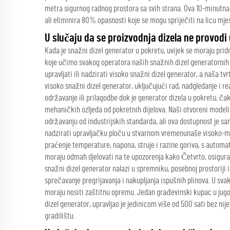
metra sigurnog radnog prostora sa svih strana. Ova 10-minutna p
ali eliminira 80% opasnosti koje se mogu spriječiti na licu mje
U slučaju da se proizvodnja dizela ne provodi
Kada je snažni dizel generator u pokretu, uvijek se moraju pridr
koje učimo svakog operatora naših snažnih dizel generatornih 
upravljati ili nadzirati visoko snažni dizel generator, a naša tv
visoko snažni dizel generator, uključujući rad, nadgledanje i re
održavanje ili prilagodbe dok je generator dizela u pokretu; čak
mehaničkih ozljeda od pokretnih dijelova. Naši otvoreni model
održavanju od industrijskih standarda, ali ova dostupnost je sa
nadzirati upravljačku ploču u stvarnom vremenunaše visoko-m
praćenje temperature, napona, struje i razine goriva, s autom
moraju odmah djelovati na te upozorenja kako Četvrto, osigura
snažni dizel generator nalazi u spremniku, posebnoj prostoriji 
sprečavanje pregrijavanja i nakupljanja ispušnih plinova. U sva
moraju nositi zaštitnu opremu. Jedan građevinski kupac u jugoist
dizel generator, upravljao je jedinicom više od 500 sati bez n
gradilištu.