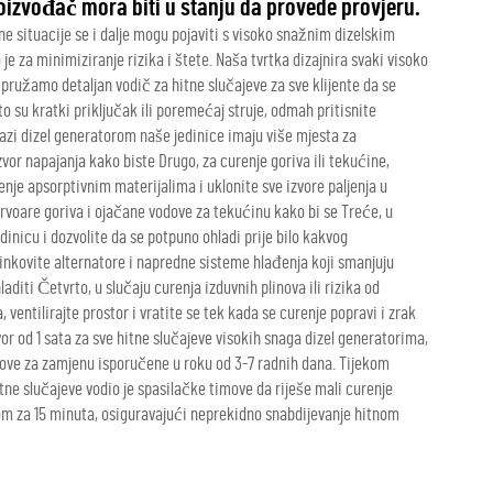
roizvođač mora biti u stanju da provede provjeru.
ne situacije se i dalje mogu pojaviti s visoko snažnim dizelskim
je za minimiziranje rizika i štete. Naša tvrtka dizajnira svaki visoko
pružamo detaljan vodič za hitne slučajeve za sve klijente da se
o su kratki priključak ili poremećaj struje, odmah pritisnite
azi dizel generatorom naše jedinice imaju više mjesta za
izvor napajanja kako biste Drugo, za curenje goriva ili tekućine,
enje apsorptivnim materijalima i uklonite sve izvore paljenja u
rvoare goriva i ojačane vodove za tekućinu kako bi se Treće, u
dinicu i dozvolite da se potpuno ohladi prije bilo kakvog
nkovite alternatore i napredne sisteme hlađenja koji smanjuju
laditi Četvrto, u slučaju curenja izduvnih plinova ili rizika od
ventilirajte prostor i vratite se tek kada se curenje popravi i zrak
r od 1 sata za sve hitne slučajeve visokih snaga dizel generatorima,
elove za zamjenu isporučene u roku od 3-7 radnih dana. Tijekom
tne slučajeve vodio je spasilačke timove da riješe mali curenje
om za 15 minuta, osiguravajući neprekidno snabdijevanje hitnom