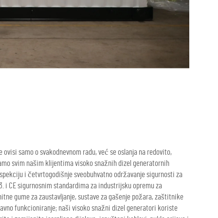
e ovisi samo o svakodnevnom radu, već se oslanja na redovito,
amo svim našim klijentima visoko snažnih dizel generatornih
spekciju i četvrtogodišnje sveobuhvatno održavanje sigurnosti za
73. i CE sigurnosnim standardima za industrijsku opremu za
 hitne gume za zaustavljanje, sustave za gašenje požara, zaštitnike
ravno funkcioniranje; naši visoko snažni dizel generatori koriste