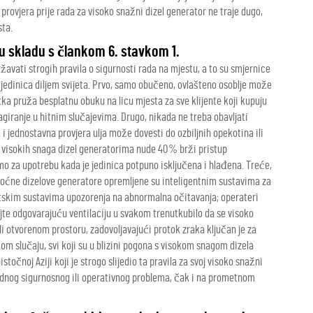
rovjera prije rada za visoko snažni dizel generator ne traje dugo,
sta.
 u skladu s člankom 6. stavkom 1.
žavati strogih pravila o sigurnosti rada na mjestu, a to su smjernice
jedinica diljem svijeta. Prvo, samo obučeno, ovlašteno osoblje može
rtka pruža besplatnu obuku na licu mjesta za sve klijente koji kupuju
agiranje u hitnim slučajevima. Drugo, nikada ne treba obavljati
 i jednostavna provjera ulja može dovesti do ozbiljnih opekotina ili
i visokih snaga dizel generatorima nude 40% brži pristup
mo za upotrebu kada je jedinica potpuno isključena i hlađena. Treće,
oćne dizelove generatore opremljene su inteligentnim sustavima za
atskim sustavima upozorenja na abnormalna očitavanja; operateri
jte odgovarajuću ventilaciju u svakom trenutkubilo da se visoko
ili otvorenom prostoru, zadovoljavajući protok zraka ključan je za
kom slučaju, svi koji su u blizini pogona s visokom snagom dizela
očnoj Aziji koji je strogo slijedio ta pravila za svoj visoko snažni
ijednog sigurnosnog ili operativnog problema, čak i na prometnom