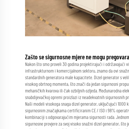
Zašto se sigurnosne mjere ne mogu pregovarat
Nakon što smo proveli 30 godina projektirajući i održavajući 
infrastrukturnom i komercijalnom sektoru, znamo da ovi snažni
standardnih generatora male kapacitete. Dizel generator s ve
visokog obrtnog momenta, što znači da jedan sigurnosni propu
mehaničkih kvarova ili čak ozbiljnih ozljeda. Međunarodna elek
snabdijevačkoj opremi proizlazi iz neadekvatnih sigurnosnih pra
Naši modeli visokoga snaga dizel generator, uključujući 1000 k
sigurnosnim značajkama certificiranim CE / ISO i 98% operativ
kombinaciji s odgovarajućim mjerama sigurnosti rada. Jednom s
sigurnosne provjere za svoj visoko snažni dizel generator, što je