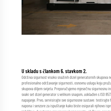
U skladu s člankom 6. stavkom 2.
Održiva sigurnost visoko snažnih dizel generatornih skupova n
profesionalno održavanje sigurnosti, osnovnu uslugu koju pruž
skupova diljem svijeta. Preporučujemo mjesečnu sigurnosnu in
svaki set dizel generator s velikom snagom, usklađen s ISO 85
napajanje. Prvo, servisirajte sve sigurnosne sustave: testirajte
napona i senzore za ispuštanje kako biste osigurali njihovo isp