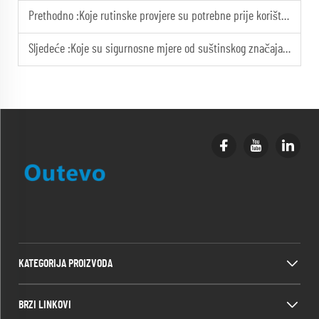
Prethodno :
Koje rutinske provjere su potrebne prije korištenja generatora dizel motora?
Sljedeće :
Koje su sigurnosne mjere od suštinskog značaja prilikom rada dizel generatorom velike snage?
KATEGORIJA PROIZVODA
BRZI LINKOVI