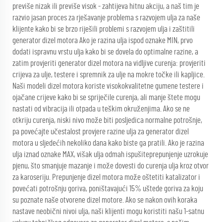
previše nizak ili previše visok - zahtijeva hitnu akciju, a naš tim je
razvio jasan proces za rješavanje problema s razvojem ulja za naše
klijente kako bi se brzo riješili problemi s razvojem ulja i zaštitili
generator dizel motora Ako je razina ulja ispod oznake MIN, prvo
dodati ispravnu vrstu ulja kako bi se dovela do optimalne razine, a
zatim provjeriti generator dizel motora na vidljive curenja: provjeriti
crijeva za ulje, testere i spremnik za ulje na mokre točke ili kapljice.
Naši modeli dizel motora koriste visokokvalitetne gumene testere i
ojačane crijeve kako bi se spriječile curenja, ali manje štete mogu
nastati od vibracija ili otpada u teškim okruženjima. Ako se ne
otkriju curenja, niski nivo može biti posljedica normalne potrošnje,
pa povećajte učestalost provjere razine ulja za generator dizel
motora u sljedećih nekoliko dana kako biste ga pratili. Ako je razina
ulja iznad oznake MAX, višak ulja odmah ispušiteprepunjenje uzrokuje
pjenu, što smanjuje mazanje i može dovesti do curenja ulja kroz otvor
za karoseriju. Prepunjenje dizel motora može oštetiti katalizator i
povećati potrošnju goriva, poništavajući 15% uštede goriva za koju
su poznate naše otvorene dizel motore. Ako se nakon ovih koraka
nastave neobični nivoi ulja, naši klijenti mogu koristiti našu 1-satnu