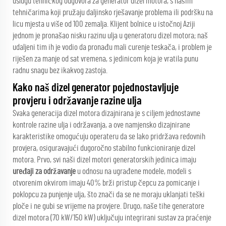
uslugu tehničkog odgovora za generator dizel motora, s našim
tehničarima koji pružaju daljinsko rješavanje problema ili podršku na
licu mjesta u više od 100 zemalja. Klijent bolnice u istočnoj Aziji
jednom je pronašao nisku razinu ulja u generatoru dizel motora; naš
udaljeni tim ih je vodio da pronađu mali curenje teskača, i problem je
riješen za manje od sat vremena, s jedinicom koja je vratila punu
radnu snagu bez ikakvog zastoja.
Kako naš dizel generator pojednostavljuje
provjeru i održavanje razine ulja
Svaka generacija dizel motora dizajnirana je s ciljem jednostavne
kontrole razine ulja i održavanja, a ove namjensko dizajnirane
karakteristike omogućuju operateru da se lako pridržava redovnih
provjera, osiguravajući dugoročno stabilno funkcioniranje dizel
motora. Prvo, svi naši dizel motori generatorskih jedinica imaju
uređaji za održavanje
u odnosu na ugrađene modele, modeli s
otvorenim okvirom imaju 40% brži pristup čepcu za pomicanje i
poklopcu za punjenje ulja, što znači da se ne moraju uklanjati teški
ploče i ne gubi se vrijeme na provjere. Drugo, naše tihe generatore
dizel motora (70 kW/150 kW) uključuju integrirani sustav za praćenje