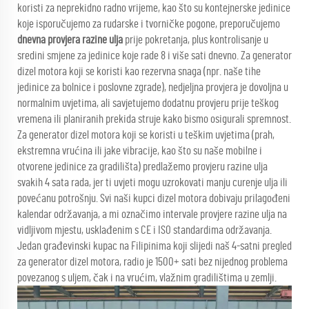
koristi za neprekidno radno vrijeme, kao što su kontejnerske jedinice
koje isporučujemo za rudarske i tvorničke pogone, preporučujemo
dnevna provjera razine ulja
prije pokretanja, plus kontrolisanje u
sredini smjene za jedinice koje rade 8 i više sati dnevno. Za generator
dizel motora koji se koristi kao rezervna snaga (npr. naše tihe
jedinice za bolnice i poslovne zgrade), nedjeljna provjera je dovoljna u
normalnim uvjetima, ali savjetujemo dodatnu provjeru prije teškog
vremena ili planiranih prekida struje kako bismo osigurali spremnost.
Za generator dizel motora koji se koristi u teškim uvjetima (prah,
ekstremna vrućina ili jake vibracije, kao što su naše mobilne i
otvorene jedinice za gradilišta) predlažemo provjeru razine ulja
svakih 4 sata rada, jer ti uvjeti mogu uzrokovati manju curenje ulja ili
povećanu potrošnju. Svi naši kupci dizel motora dobivaju prilagođeni
kalendar održavanja, a mi označimo intervale provjere razine ulja na
vidljivom mjestu, usklađenim s CE i ISO standardima održavanja.
Jedan građevinski kupac na Filipinima koji slijedi naš 4-satni pregled
za generator dizel motora, radio je 1500+ sati bez nijednog problema
povezanog s uljem, čak i na vrućim, vlažnim gradilištima u zemlji.