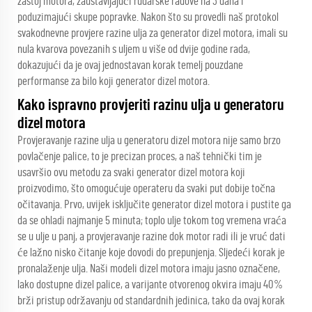
zastoj motora, zaustavljajući rudarske radove na 3 dana i
poduzimajući skupe popravke. Nakon što su provedli naš protokol
svakodnevne provjere razine ulja za generator dizel motora, imali su
nula kvarova povezanih s uljem u više od dvije godine rada,
dokazujući da je ovaj jednostavan korak temelj pouzdane
performanse za bilo koji generator dizel motora.
Kako ispravno provjeriti razinu ulja u generatoru
dizel motora
Provjeravanje razine ulja u generatoru dizel motora nije samo brzo
povlačenje palice, to je precizan proces, a naš tehnički tim je
usavršio ovu metodu za svaki generator dizel motora koji
proizvodimo, što omogućuje operateru da svaki put dobije točna
očitavanja. Prvo, uvijek isključite generator dizel motora i pustite ga
da se ohladi najmanje 5 minuta; toplo ulje tokom tog vremena vraća
se u ulje u panj, a provjeravanje razine dok motor radi ili je vruć dati
će lažno nisko čitanje koje dovodi do prepunjenja. Sljedeći korak je
pronalaženje ulja. Naši modeli dizel motora imaju jasno označene,
lako dostupne dizel palice, a varijante otvorenog okvira imaju 40%
brži pristup održavanju od standardnih jedinica, tako da ovaj korak