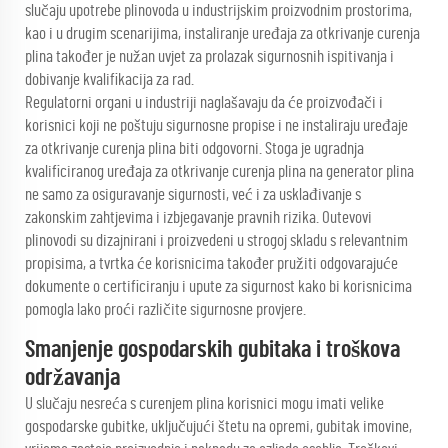
slučaju upotrebe plinovoda u industrijskim proizvodnim prostorima,
kao i u drugim scenarijima, instaliranje uređaja za otkrivanje curenja
plina također je nužan uvjet za prolazak sigurnosnih ispitivanja i
dobivanje kvalifikacija za rad.
Regulatorni organi u industriji naglašavaju da će proizvođači i
korisnici koji ne poštuju sigurnosne propise i ne instaliraju uređaje
za otkrivanje curenja plina biti odgovorni. Stoga je ugradnja
kvalificiranog uređaja za otkrivanje curenja plina na generator plina
ne samo za osiguravanje sigurnosti, već i za usklađivanje s
zakonskim zahtjevima i izbjegavanje pravnih rizika. Outevovi
plinovodi su dizajnirani i proizvedeni u strogoj skladu s relevantnim
propisima, a tvrtka će korisnicima također pružiti odgovarajuće
dokumente o certificiranju i upute za sigurnost kako bi korisnicima
pomogla lako proći različite sigurnosne provjere.
Smanjenje gospodarskih gubitaka i troškova
održavanja
U slučaju nesreća s curenjem plina korisnici mogu imati velike
gospodarske gubitke, uključujući štetu na opremi, gubitak imovine,