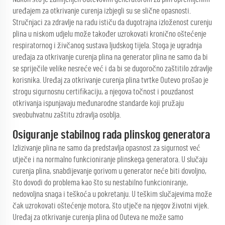
uređajem za otkrivanje curenja izbjegli su se slične opasnosti.
Stručnjaci za zdravlje na radu ističu da dugotrajna izloženost curenju
plina u niskom udjelu može također uzrokovati kronično oštećenje
respiratornog i živčanog sustava ljudskog tijela. Stoga je ugradnja
uređaja za otkrivanje curenja plina na generator plina ne samo da bi
se spriječile velike nesreće već i da bi se dugoročno zaštitilo zdravlje
korisnika. Uređaj za otkrivanje curenja plina tvrtke Outevo prošao je
strogu sigurnosnu certifikaciju, a njegova točnost i pouzdanost
otkrivanja ispunjavaju međunarodne standarde koji pružaju
sveobuhvatnu zaštitu zdravlja osoblja.
Osiguranje stabilnog rada plinskog generatora
Izlizivanje plina ne samo da predstavlja opasnost za sigurnost već
utječe i na normalno funkcioniranje plinskega generatora. U slučaju
curenja plina, snabdijevanje gorivom u generator neće biti dovoljno,
što dovodi do problema kao što su nestabilno funkcioniranje,
nedovoljna snaga i teškoća u pokretanju. U teškim slučajevima može
čak uzrokovati oštećenje motora, što utječe na njegov životni vijek.
Uređaj za otkrivanje curenja plina od Outeva ne može samo