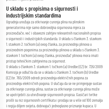
U skladu s propisima o sigurnosti i
industrijskim standardima
Ugradnja uređaja za otkrivanje curenja plina na plinskim
generatorima nije samo dobrovoljna sigurnosna mjera za
proizvođače, već i obavezni zahtjev relevantnih nacionalnih propisa
o sigurnosti i industrijskih standarda. U skladu s člankom 3. stavkom
1. stavkom 2. točkom (a) ovog članka, za proizvodnju plinova u
proizvodnim pogonima za proizvodnju plinova u skladu s člankom 3.
stavkom 1. točkom (a) ovog članka, proizvođač plinova mora imati
pristup tehničkim zahtjevima za sigurnost.
U skladu s člankom 3. stavkom 1. točkom (a) Uredbe (EZ) br. 726/2009
Komisija je odlučila da se u skladu s člankom 3. točkom (b) Uredbe
(EZ) br. 765/2009 odredi proizvodnja električnih pogona za
proizvodnju električnih pogona. U slučaju da se ne primjenjuje sustav
za otkrivanje curenja plina, sustav za otkrivanje curenja plina može
se upotrijebiti za utvrđivanje sigurnosnih propisa. Gasičari tvrtke
prošli su niz sigurnosnih certifikata i prodaju se u više od 100 zemalja
i regija diljem svijeta, dobivajući jednoglasno priznanje kupaca. U