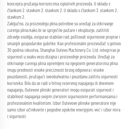
koncepta pružanja korisnicima isplativih proizvoda. U skladu s
člankom 2. stavkom 2. stavkom 2. U skladu s člankom 3. stavkom 2.
stavkom 2.
Zaključno, za proizvodnju plina potrebne su uređaji za otkrivanje
curenja plina kako bi se spriječile požare i eksplozije, zaštitili
zdravlje osoblja, osigurao stabilan rad, poštovali sigurnosne propise i
smanjili gospodarske gubitke. Kao profesionalni proizvođač s gotovo
30 godina iskustva, Shanghai Outevo Machinery Co. Ltd. integrirao je
sigurnost u svaku vezu dizajna i proizvodnje proizvoda. Uređaji za
otkrivanje curenja plina opremljeni na njegovim generatorima plina
imaju prednosti visoke preciznosti brzog odgovora i visoke
pouzdanosti, pružajući sveobuhvatnu i pouzdanu zaštitu sigurnosti
korisnika. Bilo da se radi o hitnoj rezervnoj napajanju ili dnevnom
napajanju, Outevovi plinski generatori mogu osigurati sigurnost i
stabilnost napajanja svojim izvrsnim sigurnosnim performansama i
profesionalnim kvalitetom. Izbor Outevove plinske generatore nije
samo izbor učinkovite i pogodne opskrbe energijom, već i izbor mira
i sigurnosti.