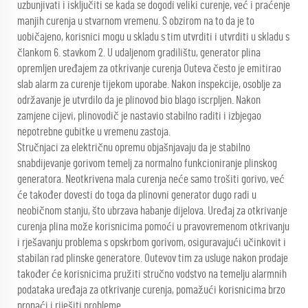
uzbunjivati i isključiti se kada se dogodi veliki curenje, već i praćenje
manjih curenja u stvarnom vremenu. S obzirom na to da je to
uobičajeno, korisnici mogu u skladu s tim utvrditi i utvrditi u skladu s
člankom 6. stavkom 2. U udaljenom gradilištu, generator plina
opremljen uređajem za otkrivanje curenja Outeva često je emitirao
slab alarm za curenje tijekom uporabe. Nakon inspekcije, osoblje za
održavanje je utvrdilo da je plinovod bio blago iscrpljen. Nakon
zamjene cijevi, plinovodič je nastavio stabilno raditi i izbjegao
nepotrebne gubitke u vremenu zastoja.
Stručnjaci za električnu opremu objašnjavaju da je stabilno
snabdijevanje gorivom temelj za normalno funkcioniranje plinskog
generatora. Neotkrivena mala curenja neće samo trošiti gorivo, već
će također dovesti do toga da plinovni generator dugo radi u
neobičnom stanju, što ubrzava habanje dijelova. Uređaj za otkrivanje
curenja plina može korisnicima pomoći u pravovremenom otkrivanju
i rješavanju problema s opskrbom gorivom, osiguravajući učinkovit i
stabilan rad plinske generatore. Outevov tim za usluge nakon prodaje
također će korisnicima pružiti stručno vodstvo na temelju alarmnih
podataka uređaja za otkrivanje curenja, pomažući korisnicima brzo
pronaći i riješiti probleme.