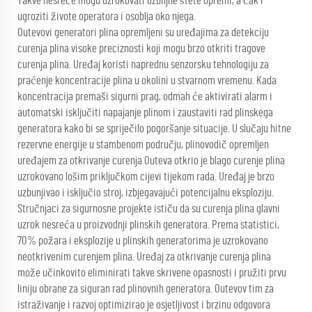
Takve nesreće mogu uzrokovati ozbiljne štete opremi, a čak i
ugroziti živote operatora i osoblja oko njega.
Outevovi generatori plina opremljeni su uređajima za detekciju
curenja plina visoke preciznosti koji mogu brzo otkriti tragove
curenja plina. Uređaj koristi naprednu senzorsku tehnologiju za
praćenje koncentracije plina u okolini u stvarnom vremenu. Kada
koncentracija premaši sigurni prag, odmah će aktivirati alarm i
automatski isključiti napajanje plinom i zaustaviti rad plinskega
generatora kako bi se spriječilo pogoršanje situacije. U slučaju hitne
rezervne energije u stambenom području, plinovodič opremljen
uređajem za otkrivanje curenja Outeva otkrio je blago curenje plina
uzrokovano lošim priključkom cijevi tijekom rada. Uređaj je brzo
uzbunjivao i isključio stroj, izbjegavajući potencijalnu eksploziju.
Stručnjaci za sigurnosne projekte ističu da su curenja plina glavni
uzrok nesreća u proizvodnji plinskih generatora. Prema statistici,
70% požara i eksplozije u plinskih generatorima je uzrokovano
neotkrivenim curenjem plina. Uređaj za otkrivanje curenja plina
može učinkovito eliminirati takve skrivene opasnosti i pružiti prvu
liniju obrane za siguran rad plinovnih generatora. Outevov tim za
istraživanje i razvoj optimizirao je osjetljivost i brzinu odgovora