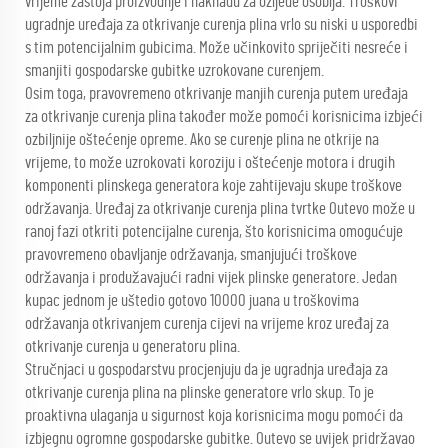
vrijeme zastoja proizvodnje i naknadu za ozljede osoblja. Troškovi
ugradnje uređaja za otkrivanje curenja plina vrlo su niski u usporedbi
s tim potencijalnim gubicima. Može učinkovito spriječiti nesreće i
smanjiti gospodarske gubitke uzrokovane curenjem.
Osim toga, pravovremeno otkrivanje manjih curenja putem uređaja
za otkrivanje curenja plina također može pomoći korisnicima izbjeći
ozbiljnije oštećenje opreme. Ako se curenje plina ne otkrije na
vrijeme, to može uzrokovati koroziju i oštećenje motora i drugih
komponenti plinskega generatora koje zahtijevaju skupe troškove
održavanja. Uređaj za otkrivanje curenja plina tvrtke Outevo može u
ranoj fazi otkriti potencijalne curenja, što korisnicima omogućuje
pravovremeno obavljanje održavanja, smanjujući troškove
održavanja i produžavajući radni vijek plinske generatore. Jedan
kupac jednom je uštedio gotovo 10000 juana u troškovima
održavanja otkrivanjem curenja cijevi na vrijeme kroz uređaj za
otkrivanje curenja u generatoru plina.
Stručnjaci u gospodarstvu procjenjuju da je ugradnja uređaja za
otkrivanje curenja plina na plinske generatore vrlo skup. To je
proaktivna ulaganja u sigurnost koja korisnicima mogu pomoći da
izbjegnu ogromne gospodarske gubitke. Outevo se uvijek pridržavao