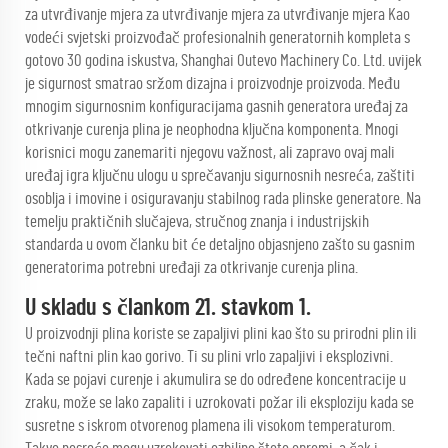
za utvrđivanje mjera za utvrđivanje mjera za utvrđivanje mjera Kao
vodeći svjetski proizvođač profesionalnih generatornih kompleta s
gotovo 30 godina iskustva, Shanghai Outevo Machinery Co. Ltd. uvijek
je sigurnost smatrao sržom dizajna i proizvodnje proizvoda. Među
mnogim sigurnosnim konfiguracijama gasnih generatora uređaj za
otkrivanje curenja plina je neophodna ključna komponenta. Mnogi
korisnici mogu zanemariti njegovu važnost, ali zapravo ovaj mali
uređaj igra ključnu ulogu u sprečavanju sigurnosnih nesreća, zaštiti
osoblja i imovine i osiguravanju stabilnog rada plinske generatore. Na
temelju praktičnih slučajeva, stručnog znanja i industrijskih
standarda u ovom članku bit će detaljno objasnjeno zašto su gasnim
generatorima potrebni uređaji za otkrivanje curenja plina.
U skladu s člankom 21. stavkom 1.
U proizvodnji plina koriste se zapaljivi plini kao što su prirodni plin ili
tečni naftni plin kao gorivo. Ti su plini vrlo zapaljivi i eksplozivni.
Kada se pojavi curenje i akumulira se do određene koncentracije u
zraku, može se lako zapaliti i uzrokovati požar ili eksploziju kada se
susretne s iskrom otvorenog plamena ili visokom temperaturom.