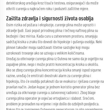
detektorskog uređaja kroz tisuće testova, osiguravajući da može
otkriti curenja u najkraćem roku i poduzeti zaštitne mjere.
Zaštita zdravlja i sigurnosti života osoblja
Osim rizika od požara i eksplozije, curenje plina može ugroziti i
zdravlje ljudi. Gasi poput prirodnog plina i tečnog naftnog plina su
bezbojni i bez mirisa. Kada curu u zatvorenom prostoru, smanjuju
sadržaj kisika u zraku što dovodi do hipoksije i gušenja osoblja. Neki
plinovi također mogu sadržavati štetne sastojke koji mogu
uzrokovati trovanje ako se uzivaju u velikim količinama.
Uređaj za otkrivanje curenja plina iz Outeva ne samo da je osjetljiv na
zapaljive pline, nego i može pratiti koncentraciju kisika u okolišu.
Ako se zbog curenja plina koncentracija kisika smanji ispod sigurne
razine, uređaj će emitirati dvostruki alarm za curenje plina i
hipoksiju, što će osoblju potaknuti da se evakuira i rješava curenje na
pravilan način. Jedan kupac je jednom koristio generator plina bez
uređaja za otkrivanje curenja u zatvorenoj radionici. Zbog blage
curenja plina operater je osjećao vrtoglavicu i slabost. Srećom,
problem je pronađen na vrijeme i nije došlo do ozbiljnih posljedica.
Nakon što je zamijenjen Outevovim generatorom za plin opremljenim