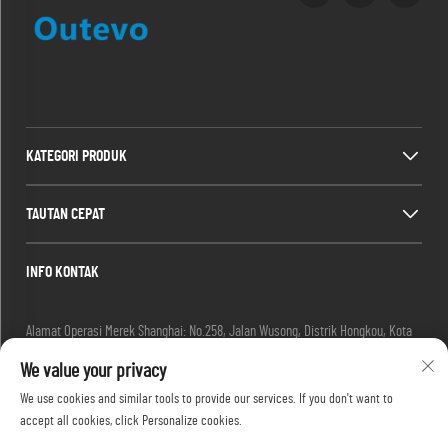
KATEGORI PRODUK
TAUTAN CEPAT
INFO KONTAK
Alamat Operasi Merek Shanghai: No.258, Jalan Wusong, Distrik Hongkou, Kota
Shanghai, Tiongkok
We value your privacy
Email:
[email protected]
Tel:
+86-13280087620
We use cookies and similar tools to provide our services. If you don't want to
Tel:
+86-13280035385
accept all cookies, click Personalize cookies.
Tel:
+86-13280039195