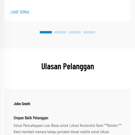
struktural, keselamatan kelistrikan, sistem bahan bakar, pencahayaan, dan
kesiapan operator. Unduh daftar periksa sekarang.
LIHAT SEMUA
Ulasan Pelanggan
John Smith
Umpan Balik Pelanggan
Solusi Pencahayaan Luar Biasa untuk Lokasi Konstruksi Kami **Konten:**
Kami membeli menara lampu portabel diesel mobile untuk lokasi