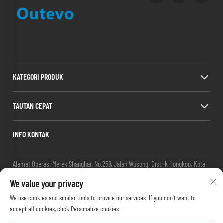
KATEGORI PRODUK
TAUTAN CEPAT
INFO KONTAK
Alamat Operasi Merek Shanghai: No.258, Jalan Wusong, Distrik Hongkou, Kota
Shanghai, Tiongkok
We value your privacy
Email:
[email protected]
Tel:
+86-13280087620
We use cookies and similar tools to provide our services. If you don't want to
Tel:
+86-13280035385
accept all cookies, click Personalize cookies.
Tel:
+86-13280039195