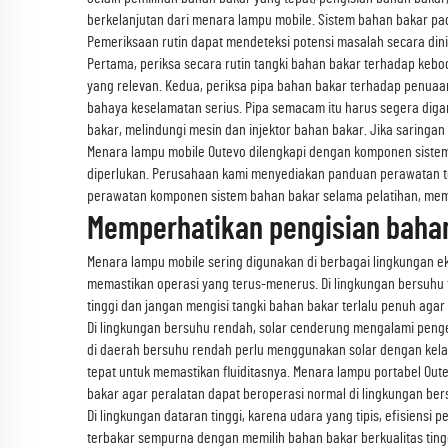
berkelanjutan dari menara lampu mobile. Sistem bahan bakar pad
Pemeriksaan rutin dapat mendeteksi potensi masalah secara di
Pertama, periksa secara rutin tangki bahan bakar terhadap keb
yang relevan. Kedua, periksa pipa bahan bakar terhadap penua
bahaya keselamatan serius. Pipa semacam itu harus segera digan
bakar, melindungi mesin dan injektor bahan bakar. Jika saring
Menara lampu mobile Outevo dilengkapi dengan komponen sistem 
diperlukan. Perusahaan kami menyediakan panduan perawatan te
perawatan komponen sistem bahan bakar selama pelatihan, memb
Memperhatikan pengisian bahan
Menara lampu mobile sering digunakan di berbagai lingkungan ek
memastikan operasi yang terus-menerus. Di lingkungan bersuhu t
tinggi dan jangan mengisi tangki bahan bakar terlalu penuh aga
Di lingkungan bersuhu rendah, solar cenderung mengalami penge
di daerah bersuhu rendah perlu menggunakan solar dengan kelas
tepat untuk memastikan fluiditasnya. Menara lampu portabel O
bakar agar peralatan dapat beroperasi normal di lingkungan be
Di lingkungan dataran tinggi, karena udara yang tipis, efisien
terbakar sempurna dengan memilih bahan bakar berkualitas ting