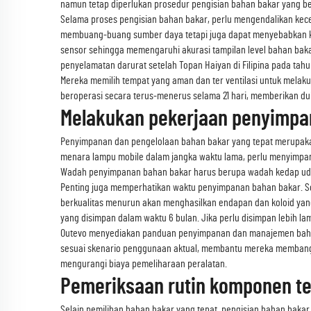
namun tetap diperlukan prosedur pengisian bahan bakar yang b
Selama proses pengisian bahan bakar, perlu mengendalikan kec
membuang-buang sumber daya tetapi juga dapat menyebabkan keb
sensor sehingga memengaruhi akurasi tampilan level bahan baka
penyelamatan darurat setelah Topan Haiyan di Filipina pada tah
Mereka memilih tempat yang aman dan ter ventilasi untuk melak
beroperasi secara terus-menerus selama 21 hari, memberikan d
Melakukan pekerjaan penyimpa
Penyimpanan dan pengelolaan bahan bakar yang tepat merupaka
menara lampu mobile dalam jangka waktu lama, perlu menyimpan 
Wadah penyimpanan bahan bakar harus berupa wadah kedap udar
Penting juga memperhatikan waktu penyimpanan bahan bakar. Sol
berkualitas menurun akan menghasilkan endapan dan koloid yan
yang disimpan dalam waktu 6 bulan. Jika perlu disimpan lebih 
Outevo menyediakan panduan penyimpanan dan manajemen bahan 
sesuai skenario penggunaan aktual, membantu mereka membangun 
mengurangi biaya pemeliharaan peralatan.
Pemeriksaan rutin komponen te
Selain pemilihan bahan bakar yang tepat, pengisian bahan baka