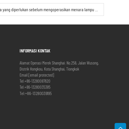
Pemeriksaan keselamatan apa saja yang diperlukan sebelum mengoperasikan menara lampu mobile?
INFORMASI KONTAK
Alamat Operasi Merek Shanghai: No.258, Jalan Wusong,
Distrik Hongkou, Kota Shanghai, Tiongkok
Email:
[email protected]
Tel:
+86-13280087620
Tel:
+86-13280035385
Tel:
+86-13280039195