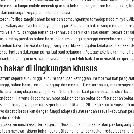
a menara lampu mobile mencakup tangki bahan bakar, saluran bahan bakar, filt
ni dan mencegah kegagalan selama operasi.
ocoran. Periksa tangki bahan bakar dan sambungannya terhadap noda minyak. Jik
an, retakan, atau sambungan yang longgar. Pipa bahan bakar yang menua dan r
ti. Selain itu, saringan bahan bakar harus dibersihkan atau diganti secara ber
an tersumbat, pasokan bahan bakar akan terganggu sehingga menyebabkan tenaga 
bahan bakar berkualitas tinggi yang memiliki keunggulan ketahanan dan keand
rperinci dan dukungan purna jual bagi pelanggan. Petugas teknis akan mengin
antu pelanggan merawat peralatan dengan lebih baik dan memastikan operasi j
 bakar di lingkungan khusus
strem seperti suhu tinggi, suhu rendah, dan ketinggian. Memperhatikan pengisian
inggi, bahan bakar rentan menguap dan memuai. Oleh karena itu, saat mengisi ba
r tersisa ruang ekspansi yang cukup. Selain itu, perkuat pemeriksaan sistem ba
ndapan lilin yang dapat menyumbat saluran bahan bakar dan filter bahan bakar
 suhu rendah yang sesuai, seperti solar -10# atau -20#. Sebelum mengisi bahan
utevo dapat disesuaikan dengan fungsi adaptasi suhu rendah sesuai kebutuhan 
rsuhu rendah.
si pembakaran mesin akan terpengaruh. Meskipun hal ini tidak berdampak langsung
gi dan merawat sistem bahan bakar. Di samping itu, perhatikan kedap udara ta