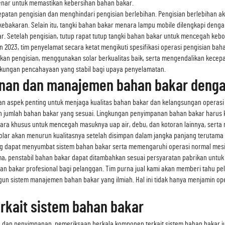
enar untuk memastikan kebersihan bahan bakar.
epatan pengisian dan menghindari pengisian berlebihan. Pengisian berlebihan 
akaran. Selain itu, tangki bahan bakar menara lampu mobile dilengkapi dengan
r. Setelah pengisian, tutup rapat tutup tangki bahan bakar untuk mencegah keb
un 2023, tim penyelamat secara ketat mengikuti spesifikasi operasi pengisian 
ukan pengisian, menggunakan solar berkualitas baik, serta mengendalikan kecep
ukungan pencahayaan yang stabil bagi upaya penyelamatan.
nan dan manajemen bahan bakar denga
n aspek penting untuk menjaga kualitas bahan bakar dan kelangsungan operas
jumlah bahan bakar yang sesuai. Lingkungan penyimpanan bahan bakar harus keri
a khusus untuk mencegah masuknya uap air, debu, dan kotoran lainnya, serta
ar akan menurun kualitasnya setelah disimpan dalam jangka panjang terutama 
g dapat menyumbat sistem bahan bakar serta memengaruhi operasi normal mesi
lama, penstabil bahan bakar dapat ditambahkan sesuai persyaratan pabrikan un
bakar profesional bagi pelanggan. Tim purna jual kami akan memberi tahu p
sistem manajemen bahan bakar yang ilmiah. Hal ini tidak hanya menjamin opera
rkait sistem bahan bakar
r, dan penyimpanan, pemeriksaan berkala komponen terkait sistem bahan bakar 