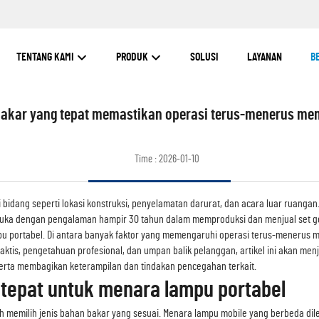
TENTANG KAMI
PRODUK
SOLUSI
LAYANAN
B
bakar yang tepat memastikan operasi terus-menerus men
Time : 2026-01-10
 bidang seperti lokasi konstruksi, penyelamatan darurat, dan acara luar ruang
ka dengan pengalaman hampir 30 tahun dalam memproduksi dan menjual set gene
pu portabel. Di antara banyak faktor yang memengaruhi operasi terus-menerus m
aktis, pengetahuan profesional, dan umpan balik pelanggan, artikel ini akan me
erta membagikan keterampilan dan tindakan pencegahan terkait.
 tepat untuk menara lampu portabel
 memilih jenis bahan bakar yang sesuai. Menara lampu mobile yang berbeda di