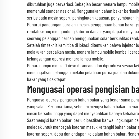
dibutuhkan juga bervariasi. Sebagian besar menara lampu mobile
memenuhi standar nasional. Menggunakan bahan bakar berkualit
serius pada mesin seperti peningkatan keausan, penyumbatan in
Menurut pandangan para ahli mesin, penggunaan bahan bakar ya
rendah sering mengandung kotoran dan air yang dapat menyebab
seorang pelanggan pernah menggunakan solar berkualitas rend
Setelah tim teknis kami tiba di lokasi, ditemukan bahwa injekt
melakukan perbaikan mesin, menara lampu mobile kembali berop
kelangsungan operasi menara lampu mobile.
Menara lampu mobile Outevo dirancang dan diproduksi sesuai ket
mengingatkan pelanggan melalui pelatihan purna jual dan dukun
bakar yang tidak tepat.
Menguasai operasi pengisian b
Menguasai operasi pengisian bahan bakar yang benar sama pent
yang salah. Pertama-tama, sebelum mengisi bahan bakar, menara
mesin bersuhu tinggi yang dapat menyebabkan bahaya kebakaran
Saat mengisi bahan bakar, perlu dipastikan bahwa lingkungan pen
meledak untuk mencegah kotoran masuk ke tangki bahan bakar a
kotoran seperti debu dan endapan ke dalam bahan bakar. Menara