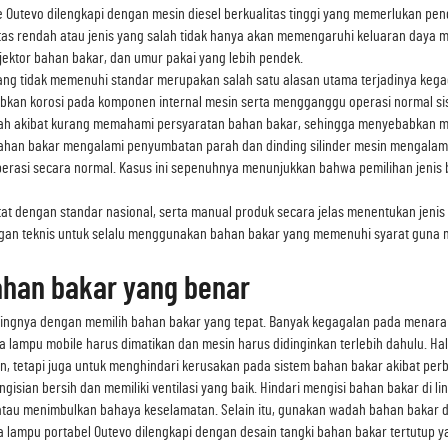
 Outevo dilengkapi dengan mesin diesel berkualitas tinggi yang memerlukan pen
as rendah atau jenis yang salah tidak hanya akan memengaruhi keluaran daya 
jektor bahan bakar, dan umur pakai yang lebih pendek.
ng tidak memenuhi standar merupakan salah satu alasan utama terjadinya kegag
kan korosi pada komponen internal mesin serta mengganggu operasi normal sist
ah akibat kurang memahami persyaratan bahan bakar, sehingga menyebabkan me
or bahan bakar mengalami penyumbatan parah dan dinding silinder mesin mengalam
erasi secara normal. Kasus ini sepenuhnya menunjukkan bahwa pemilihan jenis
at dengan standar nasional, serta manual produk secara jelas menentukan jenis 
gan teknis untuk selalu menggunakan bahan bakar yang memenuhi syarat guna me
ahan bakar yang benar
ingnya dengan memilih bahan bakar yang tepat. Banyak kegagalan pada menara 
 lampu mobile harus dimatikan dan mesin harus didinginkan terlebih dahulu. Ha
, tetapi juga untuk menghindari kerusakan pada sistem bahan bakar akibat per
gisian bersih dan memiliki ventilasi yang baik. Hindari mengisi bahan bakar di
tau menimbulkan bahaya keselamatan. Selain itu, gunakan wadah bahan bakar d
 lampu portabel Outevo dilengkapi dengan desain tangki bahan bakar tertutup y