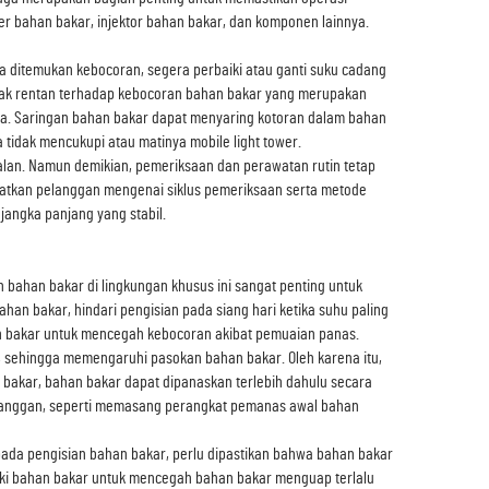
er bahan bakar, injektor bahan bakar, dan komponen lainnya.
a ditemukan kebocoran, segera perbaiki atau ganti suku cadang
etak rentan terhadap kebocoran bahan bakar yang merupakan
kala. Saringan bahan bakar dapat menyaring kotoran dalam bahan
tidak mencukupi atau matinya mobile light tower.
alan. Namun demikian, pemeriksaan dan perawatan rutin tetap
gatkan pelanggan mengenai siklus pemeriksaan serta metode
angka panjang yang stabil.
 bahan bakar di lingkungan khusus ini sangat penting untuk
han bakar, hindari pengisian pada siang hari ketika suhu paling
han bakar untuk mencegah kebocoran akibat pemuaian panas.
, sehingga memengaruhi pasokan bahan bakar. Oleh karena itu,
 bakar, bahan bakar dapat dipanaskan terlebih dahulu secara
pelanggan, seperti memasang perangkat pemanas awal bahan
 pada pengisian bahan bakar, perlu dipastikan bahwa bahan bakar
ngki bahan bakar untuk mencegah bahan bakar menguap terlalu