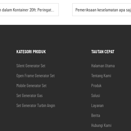
tainer 20ft: Peringatan Profesional
KATEGORI PRODUK
TAUTAN CEPAT
Silent Generator Set
Halaman Utama
Open Frame Generator Set
Tentang Kami
Mobile Generator Set
Produk
Set Generator Gas
Solusi
Set Generator Turbin Angin
Layanan
Berita
Hubungi Kami