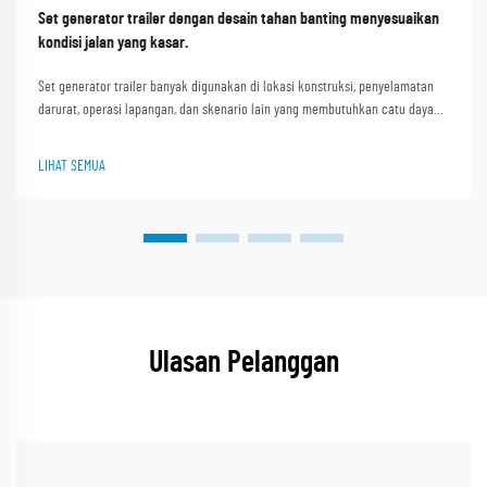
Set generator trailer dengan desain tahan banting menyesuaikan
kondisi jalan yang kasar.
Set generator trailer banyak digunakan di lokasi konstruksi, penyelamatan
darurat, operasi lapangan, dan skenario lain yang membutuhkan catu daya
portabel. Kondisi jalan yang kasar seperti jalan tidak rata di lokasi
konstruksi, jalur pegunungan berlumpur, dan jalan berkerikil i...
LIHAT SEMUA
Ulasan Pelanggan